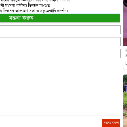
 দলের অবস্থান কর্মসূচি পালন ও স্মারকলিপি প্রদান
রা/সী মা/মলা, বাদীসহ তিনজন আ/হ/ত
ান দিবসের আলোচনা সভা ও ডকুমেন্টারি প্রদর্শন।
মন্তব্য করুন