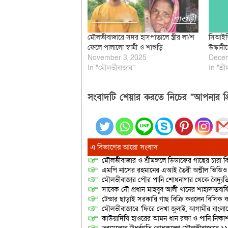
মৌলভীবাজারে সদর হাসপাতালে স্ত্রীর লা/শ
সিআইডি
ফেলে পালালো স্বামী ও শাশুড়ি
উস্কানী
November 3, 2025
Decem
In "মৌলভীবাজার"
In "শ্রী
সংবাদটি শেয়ার করতে নিচের “আপনার প্র
এ বিভাগের আরো সংবাদ
মৌলভীবাজার ও শ্রীমঙ্গলে ডিডাফের গাছের চারা 
এমপি নাসের রহমানের এআই তৈরী অশ্লীল ভিডিও ছ
মৌলভীবাজার পৌর পানি শোধনাগার থেকে বৈদ্যুতি
সাবেক নৌ প্রধান মাহবুব আলী খানের শাহাদাতবার
টেন্ডার ছাড়াই সরকারি গাছ বিক্রি করলেন বিসিক কর
মৌলভীবাজারে ‘ফিরে দেখা জুলাই, আগামীর বাংলা
কাউয়াদিঘি হাওরের আমন ধান রক্ষা ও পানি নিষ্কা