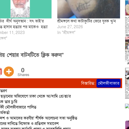
র দীর্ঘ অনুসন্ধান : সৎ ভাই‘র
শ্রীমঙ্গলে কথা কাটাকুটির জেরে যুবক খু/ন
তে হাসান হত্যার পর মাকেও হত্যা
June 27, 2026
ber 11, 2023
In "শ্রীমঙ্গল"
মঙ্গল"
িয় শেয়ার বাটনটিতে ক্লিক করুন”
0
Shares
বিস্তারিত:
মৌলভীবাজার
বিতরণ
ড়ানোর অভিযোগে ঢাকা থেকে আ/সামি গ্রে/প্তা/র
ক তার চু/রি
্ষিকী মৌলভীবাজারে পালিত
্মকর্তা
দেশ ও আমাদের করণীয়’ শীর্ষক আলোচনা সভা অনুষ্ঠিত
শনের দাবিতে বিক্ষোভ ও প্রতিবাদ সমাবেশ