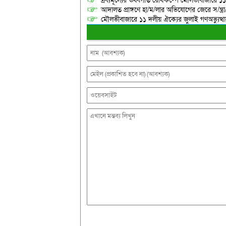
দ্রব্যমূল্যের ঊর্ধ্বগতি রোধকল্পে মৌলভীবাজারে ১১
আদালত প্রাঙ্গণে হা/ম/লার অভিযোগের জেরে স/ন্ত্
মৌলভীবাজারে ১১ দলীয় ঐক্যের জুলাই গণঅভ্যুত্থ