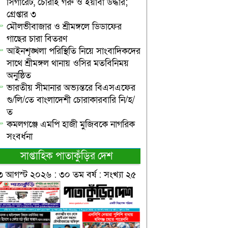
সিগারেট, চোরাই গরু ও ইয়াবা উদ্ধার;
গ্রেপ্তার ৩
মৌলভীবাজার ও শ্রীমঙ্গলে ডিডাফের
গাছের চারা বিতরণ
আইনশৃঙ্খলা পরিস্থিতি নিয়ে সাংবাদিকদের
সাথে শ্রীমঙ্গল থানায় ওসির মতবিনিময়
অনুষ্ঠিত
ভারতীয় সীমানার অভ্যন্তরে বিএসএফের
গু/লি/তে বাংলাদেশী চোরাকারবারি নি/হ/
ত
কমলগঞ্জে এমপি হাজী মুজিবকে নাগরিক
সংবর্ধনা
সাপ্তাহিক পাতাকুঁড়ির দেশ
৩ আগস্ট ২০২৬ : ৩০ তম বর্ষ : সংখ্যা ২৫