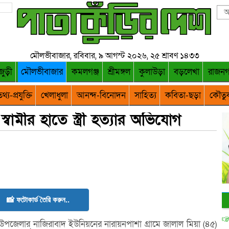
মৌলভীবাজার, রবিবার, ৯ আগস্ট ২০২৬, ২৫ শ্রাবণ ১৪৩৩
জুড়ী
মৌলভীবাজার
কমলগঞ্জ
শ্রীমঙ্গল
কুলাউড়া
বড়লেখা
রাজন
থ্য-প্রযুক্তি
খেলাধুলা
আনন্দ-বিনোদন
সাহিত্য
কবিতা-ছড়া
কৌতু
স্বামীর হাতে স্ত্রী হত্যার অভিযোগ
📸 ফটোকার্ড তৈরি করুন..
জেলার নাজিরাবাদ ইউনিয়নের নারায়নপাশা গ্রামে জালাল মিয়া (৪৫)