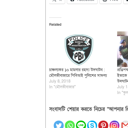
Related
চাঞ্চল্যকর ১০ মামলার রহস্য উদঘাটন :
প্রতিপ
মৌলভীবাজারে পিবিআই পুলিশের সাফল্য
ইভাকে 
July 8, 2018
উদঘাট
In "মৌলভীবাজার"
July 1
In "কুল
সংবাদটি শেয়ার করতে নিচের “আপনার প্র