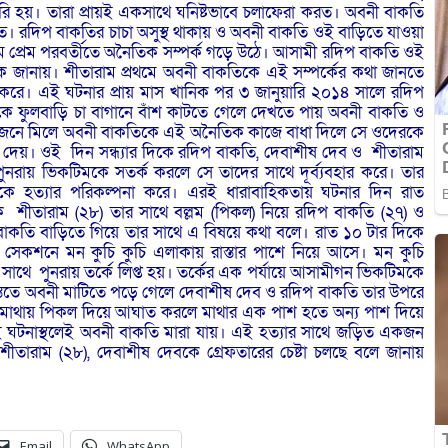
ক তৈরি হয়। তারা প্রায়ই একসাথে ঘনিষ্টভাবে চলাফেরা করত। অবনী বাকতি
। রদিপ বাকতির চাচা অসুস্থ থাকায় ও অবনী বাকতি ওই বাড়িতে যাওয়া
 প্রেম পরবর্তীতে অনৈতিক সম্পর্ক গড়ে উঠে। আসামী রদিপ বাকতি ওই
কে জানায়। শীতারাম প্রথমে অবনী বাকতিকে এই সম্পর্কের কথা জানতে
ক করে। এই ঘটনার প্রায় মাস খানিক পর ৩ জানুয়ারি ২০১৪ সালে রদিপ
কে ফুলবাড়ি চা বাগানে বাঁশ কাটতে গেলে দেখতে পায় অবনী বাকতি ও
দুজনে মিলে অবনী বাকতিকে এই অনৈতিক কাজে বাধা দিলে সে ওদেরকে
দেয়। ওই দিন সন্ধ্যার দিকে রদিপ বাকতি, দেবাশীষ দেব ও শীতারাম
নরায় ভিকটিমকে সতর্ক করলে সে তাদের সাথে দূর্ব্যবহার করে। তার
তাকে হত্যার পরিকল্পনা করে। এরই ধারাবাহিকতায় ঘটনার দিন রাত
িক শীতারাম (২৮) তার সাথে বল্লম (পিকল) নিয়ে রদিপ বাকতি (২৭) ও
 বাকতি বাড়িতে গিয়ে তার সাথে এ বিষয়ে কথা বলে। রাত ১০ টার দিকে
 সেকশনে মন কুচি কুচি এলাকায় রাস্তার পাশে নিয়ে আসে। মন কুচি
থে পুনরায় তর্কে লিপ্ত হয়। তর্কের এক পর্যায়ে আসামীগন ভিকটিমকে
াধস্তিতে অবনী মাটিতে পড়ে গেলে দেবাশীষ দেব ও রদিপ বাকতি তার উপরে
 মাথায় পিকল দিয়ে আঘাত করলে মাথার এক পাশ হতে অন্য পাশ দিয়ে
রনেই ঘটনাস্থলেই অবনী বাকতি মারা যায়। এই হত্যার সাথে জড়িত একজন
রাম (২৮), দেবাশীষ দেবকে গ্রেফতারের চেষ্টা চলছে বলে জানায়
Email
WhatsApp