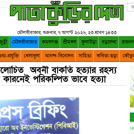
মৌলভীবাজার, শুক্রবার, ৭ আগস্ট ২০২৬, ২৩ শ্রাবণ ১৪৩৩
জুড়ী
মৌলভীবাজার
কমলগঞ্জ
শ্রীমঙ্গল
কুলাউড়া
বড়লেখা
রাজন
থ্য-প্রযুক্তি
খেলাধুলা
আনন্দ-বিনোদন
সাহিত্য
কবিতা-ছড়া
কৌতু
োচিত অবনী বাকতি হত্যার রহস্য
কারনেই পরিকল্পিত ভাবে হত্যা