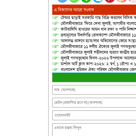
এ বিভাগের আরো সংবাদ
টেন্ডার ছাড়াই সরকারি গাছ বিক্রি করলেন বিসিক কর
মৌলভীবাজারে ‘ফিরে দেখা জুলাই, আগামীর বাংলা
কাউয়াদিঘি হাওরের আমন ধান রক্ষা ও পানি নিষ্কা
দ্রব্যমূল্যের ঊর্ধ্বগতি রোধকল্পে মৌলভীবাজারে ১১
আদালত প্রাঙ্গণে হা/ম/লার অভিযোগের জেরে স/ন্ত্
মৌলভীবাজারে ১১ দলীয় ঐক্যের জুলাই গণঅভ্যুত্থ
মৌলভীবাজারে জুলাই শহীদদের স্মরণে জাতীয় ছ
জুলাই গণঅভ্যুত্থান দিবস-২০২৬ উপলক্ষে আলোচনা
মার্শাল আর্ট ক্লাব কাপ-২০২৬: ২ স্বর্ণ, ১ রৌপ্য ও
বাংলাদেশ হরিজন ঐক্য পরিষদ মৌলভীবাজার জেলা শ