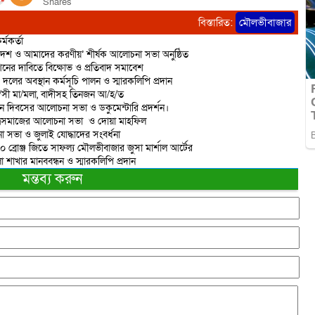
Shares
বিস্তারিত:
মৌলভীবাজার
্মকর্তা
দেশ ও আমাদের করণীয়’ শীর্ষক আলোচনা সভা অনুষ্ঠিত
শনের দাবিতে বিক্ষোভ ও প্রতিবাদ সমাবেশ
 দলের অবস্থান কর্মসূচি পালন ও স্মারকলিপি প্রদান
রা/সী মা/মলা, বাদীসহ তিনজন আ/হ/ত
ান দিবসের আলোচনা সভা ও ডকুমেন্টারি প্রদর্শন।
াত্রসমাজের আলোচনা সভা ও দোয়া মাহফিল
 সভা ও জুলাই যোদ্ধাদের সংবর্ধনা
 ১০ ব্রোঞ্জ জিতে সাফল্য মৌলভীবাজার জুসা মার্শাল আর্টের
াখার মানববন্ধন ও স্মারকলিপি প্রদান
মন্তব্য করুন