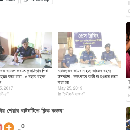
ক্ষকে ঘায়েল করতে কুলাউড়ায় শিশু
চাঞ্চল্যকর কামরান হত্যাকান্ডের রহস্য
হত্যা করে চাচা : ৫ বছরে রহস্য
উদঘাটন : বলৎকারে রাজী না হওয়ায় হত্যা
ন
করা হয়
5, 2017
May 25, 2019
াউড়া"
In "মৌলভীবাজার"
িয় শেয়ার বাটনটিতে ক্লিক করুন”
0