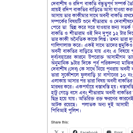
দেবাশীষ ও রদিপ বাকতি বন্ধুত্বপূর্ণ সম্পর্
প্রায়ই রদিপ বাকতির বাড়িতে আসা যাওয়া করত
আসায় তার কাকীমার সাথে অবনী বাকতি প্রথমে
সম্পর্কের বিষয়টি শুনে শীতারাম ও দেবাশীষ
পেরে তা ছিন্ন করে সরে যাওয়ার জন্য সতর্
বাকতি ও শীতারাম ওই দিন দুপুর ১২ টার দি
তার কাকী অনৈতিক কাজে লিপ্ত। তখন তারা 
গালিগালাজ করে। একই সাথে তাদের হুমুকিও 
অবনী বাকতির বাড়িতে যায় এবং এ বিষয়ে পু
দূর্ব্যবহারের কারনে উপরোক্ত আসামীগন 
অনুমানিক ৯টার দিকে পূর্ব পরিকল্পনা মাফ
দেবাশীষ (দেব) কে সাথে নিয়ে পূনরায় অবনী
তারা সুকৌশলে ফুলবাড়ি চা বাগানের ১০ নং
এলাকায় আসার পর তারা বিষয় অবনী বাকতির সা
মারধর করে। একপর্যায়ে ধস্তাধস্তি হয়। ধস্ত
হাটু গেড়ে বসে এবং শীতারাম অবনী বাকতির
ছিদ্র হয়ে যায়। অতিরিক্ত রক্ত ক্ষরণের কা
আটক রয়েছে। পলাতক অন্য দুই আসামী শীতা
পিবিআই পুলিশ।
Share this:
X
Facebook
Print