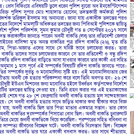
 পিবিআই পুলিশ কার্যালয়ে প্রেস বিফিংয়ে লিখিত বক্তব্যে এই মামলার
া হয়। প্রেস বিফিংয়ে এবিষয়টি তুলে ধরেন পুলিশ ব্যুরো অব ইনভেস্টিগেশন
ক্ত পুলিশ সুপার মোঃ শাহাদাত হোসেন, তদন্তকারী কর্মকর্তা পুলিশ
পরিদর্শক তরিকুল ইসলাম সহ অনান্যরা। জানা যায় একাধীক তদন্তের পরও
র নিদের্শে মামলাটি অধিকতর তদন্তের জন্য পিবিআই পুলিশকে দ্বায়িত্ব
্দেশে পুলিশ পরিদর্শক, সুমন কুমার চৌধুরী গত ৪ সেপ্টেম্বর ২০১৭ সালে
তদন্ত করাকালীন জানতে পারেন অবনী বাকতি (লব) তার প্রতিবেশী জেলার
াইনের বাসিন্দা মৃত অনন্ত বাকতির পুত্র রদিপ বাকতি (২৬), মৃত রতি
তারাম, পিতা-অজ্ঞাত এদের সাথে সে ঘনিষ্ট ভাবে চলাফেরা করত। তারা
াকতি তাদের সাথে চলাফেরার কারনে সে তার প্রতিবেশী ও বন্ধু রদিপ
াকতি রদিপ বাকতির বাড়িতে আসা যাওয়ার কারনে তার কাকী এর সহিত
 অনুমান ১ মাস পূর্বে এই সম্পর্কের বিষয়টি রদিপ বাকতি জানতে পারে।
সম্পর্কের দুরত্ব ও মনোমালিন্য সৃষ্টি হয়। এই মনোমালিন্যতার জের
োগীতায় অবনী কে হত্যার পরিকল্পনা করে বলে তিনি অবগত হন। ২৬ শে
ৌধুরী ইউএন মিশনের জন্য মনোনিত হইলে উর্ধ্বতন কর্তৃপক্ষের নির্দেশে
র তদন্তের দ্বায়িত্ব দেওয়া হয়। তিনি গ্রহন করার পর এই হত্যাকান্ডের
বাচাই শেষে গত ২৮ শে ফেব্রুয়ারি অবনী বাকতি হত্যায় মুল সন্দেহভাজন
য়। সে অবনী বাকতি হত্যার সাথে জড়িত থাকার কথা স্বীকার করে বিজ্ঞ
যায়, অবনী বাকতি ছিল তার পিতা মাতার একমাত্র সন্তান। তার কোন
ী অবনী বাকতির দুঃসম্পর্কের পিসাতো বোন ছিল। অবনী বাকতি চুনারুঘাট
বাকতিরে মেয়ে জননী বাকতিকে বিয়ে করেছিল। পরষ্পরের সহিত বনিবনা না
দাম্পত্য জীবনের বিচ্ছেদ ঘটে। অবনী বাকতি নিঃসন্তান ছিল। বিচ্ছেদ
 ১ বছর অবনী বাকতি তার ঘরে একাকী বসবাস করত। তার সাথে শীতারাম,