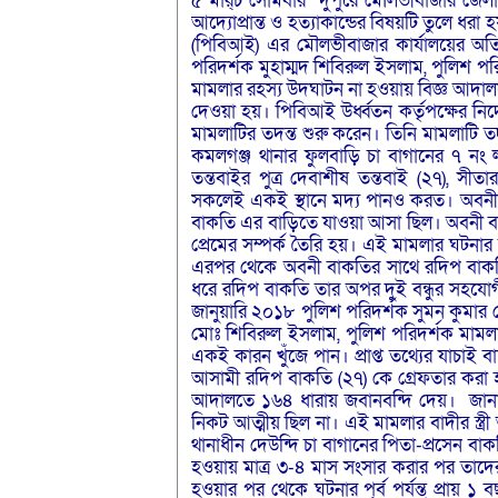
৫ মার্র্চ সোমবার দুপুরে মৌলভীবাজার জেলা
আদ্যোপ্রান্ত ও হত্যাকান্ডের বিষয়টি তুলে ধর
(পিবিআই) এর মৌলভীবাজার কার্যালয়ের অতিরি
পরিদর্শক মুহাম্মদ শিবিরুল ইসলাম, পুলিশ 
মামলার রহস্য উদঘাটন না হওয়ায় বিজ্ঞ আদালতে
দেওয়া হয়। পিবিআই উর্ধ্বতন কর্তৃপক্ষের নির
মামলাটির তদন্ত শুরু করেন। তিনি মামলাটি 
কমলগঞ্জ থানার ফুলবাড়ি চা বাগানের ৭ নং ল
তন্তবাইর পুত্র দেবাশীষ তন্তবাই (২৭), সী
সকলেই একই স্থানে মদ্য পানও করত। অবনী ব
বাকতি এর বাড়িতে যাওয়া আসা ছিল। অবনী ব
প্রেমের সম্পর্ক তৈরি হয়। এই মামলার ঘটনার
এরপর থেকে অবনী বাকতির সাথে রদিপ বাকতির 
ধরে রদিপ বাকতি তার অপর দুই বন্ধুর সহয
জানুয়ারি ২০১৮ পুলিশ পরিদর্শক সুমন কুমার চ
মোঃ শিবিরুল ইসলাম, পুলিশ পরিদর্শক মামলাটি
একই কারন খুঁজে পান। প্রাপ্ত তথ্যের যাচাই 
আসামী রদিপ বাকতি (২৭) কে গ্রেফতার করা হ
আদালতে ১৬৪ ধারায় জবানবন্দি দেয়। জানা 
নিকট আত্মীয় ছিল না। এই মামলার বাদীর স্ত্র
থানাধীন দেউন্দি চা বাগানের পিতা-প্রসেন 
হওয়ায় মাত্র ৩-৪ মাস সংসার করার পর তাদের 
হওয়ার পর থেকে ঘটনার পূর্ব পর্যন্ত প্রায়