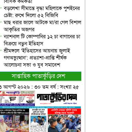
বিসিক কর্মকর্তা
বড়লেখা সীমান্তে বৃদ্ধা মহিলাকে পুশইনের
চেষ্টা: রুখে দিলো ৫২ বিজিবি
মাছ ধরার জালে আটকে মা/রা গেল বিশাল
আকৃতির অজগর
ন্যাশনাল টি কোম্পানির ১২ চা বাগানের চা
বিক্রয়ে নতুন ইতিহাস
শ্রীমঙ্গলে ‘ইতিহাসের আয়নায় জুলাই
গণঅভ্যুত্থান’: প্রত্যাশা-প্রাপ্তি শীর্ষক
আলোচনা সভা ও যুব সমাবেশ
সাপ্তাহিক পাতাকুঁড়ির দেশ
৩ আগস্ট ২০২৬ : ৩০ তম বর্ষ : সংখ্যা ২৫