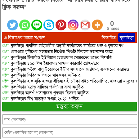
ক্লিক করুন”
0
Shares
এ বিভাগের আরো সংবাদ
বিস্তারিত:
কুলাউড়া
কুলাউড়া পাবলিক লাইব্রেরী’র অস্থায়ী কার্যালয়ের কার্যক্রম শুরু ও বৃক্ষরোপণ
রেলওয়ে পুলিশের সহায়তায় নিখোঁজ শিশুটি ফিরলো স্বজনদের কাছে
কুলাউড়ার টিলাগাঁও ইউনিয়নে চেয়ারম্যান মেম্বারদের দ্বন্ধের নিষ্পত্তি
কুলাউড়ায় ১০০ পিস ইয়াবাসহ মা/দক কারবারি গ্রে/ফ/তার
কুলাউড়ায় অবৈধ বালু উত্তোলনে ইউপি সদস্যকে জরিমানা, একজনের কারাদণ্ড
কুলাউড়ায় ডিবির অভিযানে মাদকসহ আটক ২
কুলাউড়ায় হাকালুকি হাওরে ঐতিহ্যবাহী নৌকা বাইচ প্রতিযোগিতা, হাজারো মানুষের ঢ
কুলাউড়ায় ‘স্রোত সাহিত্য পর্ষদ’এর সভা অনুষ্ঠিত
কুলাউড়া আদর্শ পাঠাগারের পুরস্কার বিতরণ অনুষ্ঠিত
কুলাউড়ায় বিশ্ব মাতৃদুগ্ধ সপ্তাহ ২০২৬ পালিত
মন্তব্য করুন