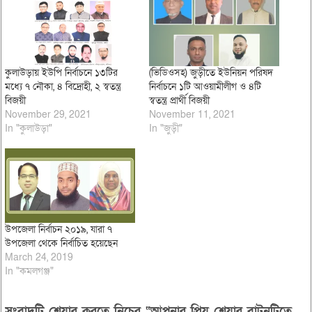
কুলাউড়ায় ইউপি নির্বাচনে ১৩টির
(ভিডিওসহ) জুড়ীতে ইউনিয়ন পরিষদ
মধ্যে ৭ নৌকা, ৪ বিদ্রোহী, ২ স্বতন্ত্র
নির্বাচনে ১টি আওয়ামীলীগ ও ৪টি
বিজয়ী
স্বতন্ত্র প্রার্থী বিজয়ী
November 29, 2021
November 11, 2021
In "কুলাউড়া"
In "জুড়ী"
উপজেলা নির্বাচন ২০১৯, যারা ৭
উপজেলা থেকে নির্বাচিত হয়েছেন
March 24, 2019
In "কমলগঞ্জ"
সংবাদটি শেয়ার করতে নিচের “আপনার প্রিয় শেয়ার বাটনটিতে