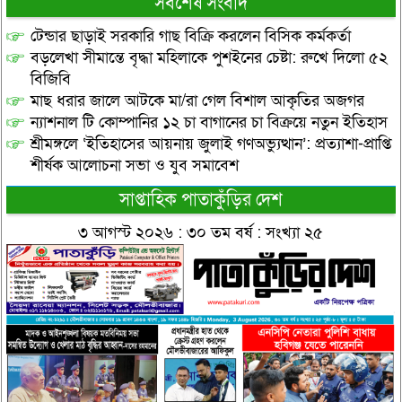
সর্বশেষ সংবাদ
টেন্ডার ছাড়াই সরকারি গাছ বিক্রি করলেন বিসিক কর্মকর্তা
বড়লেখা সীমান্তে বৃদ্ধা মহিলাকে পুশইনের চেষ্টা: রুখে দিলো ৫২
বিজিবি
মাছ ধরার জালে আটকে মা/রা গেল বিশাল আকৃতির অজগর
ন্যাশনাল টি কোম্পানির ১২ চা বাগানের চা বিক্রয়ে নতুন ইতিহাস
শ্রীমঙ্গলে ‘ইতিহাসের আয়নায় জুলাই গণঅভ্যুত্থান’: প্রত্যাশা-প্রাপ্তি
শীর্ষক আলোচনা সভা ও যুব সমাবেশ
সাপ্তাহিক পাতাকুঁড়ির দেশ
৩ আগস্ট ২০২৬ : ৩০ তম বর্ষ : সংখ্যা ২৫