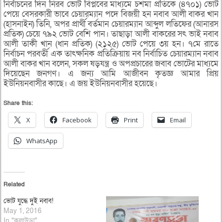
নির্বাচনের দিন নিরব ভোট বিপ্লবের মাধ্যমে চশমা প্রতিকে (৪৭০১) ভোট
পেয়ে বেসরকারী ভাবে চেয়ারম্যান পদে বিজয়ী হন নবাব আলী বাকর খান
(হাসনাইন) তিনি, অপর প্রার্থী বর্তমান চেয়ারম্যান আব্দুল লতিফের (আনারস
প্রতিক) চেয়ে ৭৯২ ভোট বেশি পান। তাছাড়া আলী বাকরের সৎ ভাই নবাব
আলী তাকী খান (ধান প্রতিক) (২১২৫) ভোট পেয়ে ৩য় হন। ৭মে রাতে
নির্বাচন পরবর্তী এক তাৎক্ষনিক প্রতিক্রিয়ায় নব নির্বাচিত চেয়ারম্যান নবাব
আলী বাকর খান বলেন, সকল ষড়যন্ত্র ও অপপ্রচারের জবাব ভোটের মাধ্যমে
দিয়েছেন জনগণ। এ জন্য আমি আজীবন কৃতজ্ঞ আমার প্রিয়
ইউনিয়নবাসীর কাছে। এ জয় ইউনিয়নবাসীর হয়েছে।
Share this:
X
Facebook
Print
Email
WhatsApp
Related
ভোট যুদ্ধে দুই নবাব!
May 1, 2016
In "কুলাউড়া"