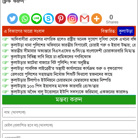
ক্লিক করুন”
0
Shares
এ বিভাগের আরো সংবাদ
বিস্তারিত:
কুলাউড়া
আদিবাসীরা এদেশের নাগরিক হলেও রাষ্ট্রীয় অনেক সুযোগ সুবিধা থেকে এখনো বঞ্চি
কুলাউড়া থানা পুলিশের অভিযানে ভারতীয় সিগারেট, চোরাই গরু ও ইয়াবা উদ্ধার; গ্রেপ্
ভারতীয় সীমানার অভ্যন্তরে বিএসএফের গু/লি/তে বাংলাদেশী চোরাকারবারি নি/হ/ত
কুলাউড়ায় বিভিন্ন দাবি নিয়ে চা-শ্রমিকদের গণবিক্ষোভ
কুলাউড়ার ভাটেরা বাজারে বিট পুলিশিং সভা অনুষ্ঠিত
কুলাউড়া পাবলিক লাইব্রেরী’র অস্থায়ী কার্যালয়ের কার্যক্রম শুরু ও বৃক্ষরোপণ
রেলওয়ে পুলিশের সহায়তায় নিখোঁজ শিশুটি ফিরলো স্বজনদের কাছে
কুলাউড়ার টিলাগাঁও ইউনিয়নে চেয়ারম্যান মেম্বারদের দ্বন্ধের নিষ্পত্তি
কুলাউড়ায় ১০০ পিস ইয়াবাসহ মা/দক কারবারি গ্রে/ফ/তার
কুলাউড়ায় অবৈধ বালু উত্তোলনে ইউপি সদস্যকে জরিমানা, একজনের কারাদণ্ড
মন্তব্য করুন