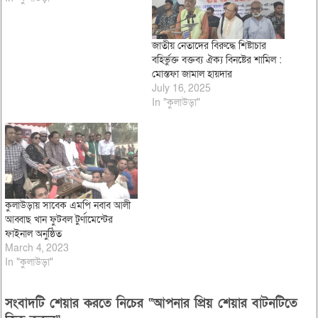
জাতীয় নেতাদের বিরুদ্ধে শিষ্টাচার
বহির্ভুক্ত বক্তব্য ঐক্য বিনষ্টের শামিল :
মোস্তফা জামাল হায়দার
July 16, 2025
In "কুলাউড়া"
কুলাউড়ায় সাবেক এমপি নবাব আলী
আব্বাছ খান ফুটবল টুর্ণামেন্টের
ফাইনাল অনুষ্ঠিত
March 4, 2023
In "কুলাউড়া"
সংবাদটি শেয়ার করতে নিচের “আপনার প্রিয় শেয়ার বাটনটিতে