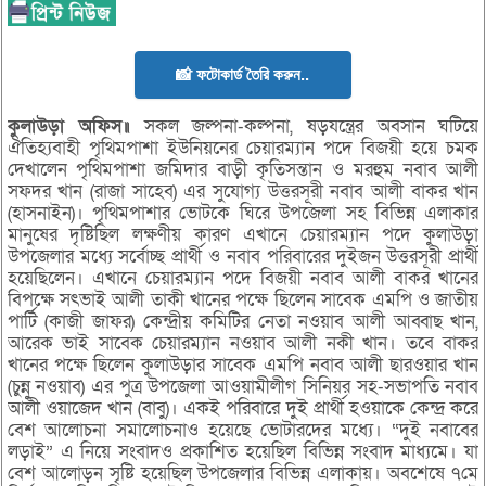
📸 ফটোকার্ড তৈরি করুন..
কুলাউড়া অফিস॥
সকল জল্পনা-কল্পনা, ষড়যন্ত্রের অবসান ঘটিয়ে
ঐতিহ্যবাহী পৃথিমপাশা ইউনিয়নের চেয়ারম্যান পদে বিজয়ী হয়ে চমক
দেখালেন পৃথিমপাশা জমিদার বাড়ী কৃতিসন্তান ও মরহুম নবাব আলী
সফদর খান (রাজা সাহেব) এর সুযোগ্য উত্তরসূরী নবাব আলী বাকর খান
(হাসনাইন)। পৃথিমপাশার ভোটকে ঘিরে উপজেলা সহ বিভিন্ন এলাকার
মানুষের দৃষ্টিছিল লক্ষণীয় কারণ এখানে চেয়ারম্যান পদে কুলাউড়া
উপজেলার মধ্যে সর্বোচ্ছ প্রার্থী ও নবাব পরিবারের দুইজন উত্তরসূরী প্রার্থী
হয়েছিলেন। এখানে চেয়ারম্যান পদে বিজয়ী নবাব আলী বাকর খানের
বিপক্ষে সৎভাই আলী তাকী খানের পক্ষে ছিলেন সাবেক এমপি ও জাতীয়
পার্টি (কাজী জাফর) কেন্দ্রীয় কমিটির নেতা নওয়াব আলী আব্বাছ খান,
আরেক ভাই সাবেক চেয়ারম্যান নওয়াব আলী নকী খান। তবে বাকর
খানের পক্ষে ছিলেন কুলাউড়ার সাবেক এমপি নবাব আলী ছারওয়ার খান
(চুন্নু নওয়াব) এর পুত্র উপজেলা আওয়ামীলীগ সিনিয়র সহ-সভাপতি নবাব
আলী ওয়াজেদ খান (বাবু)। একই পরিবারে দুই প্রার্থী হওয়াকে কেন্দ্র করে
বেশ আলোচনা সমালোচনাও হয়েছে ভোটারদের মধ্যে। “দুই নবাবের
লড়াই” এ নিয়ে সংবাদও প্রকাশিত হয়েছিল বিভিন্ন সংবাদ মাধ্যমে। যা
বেশ আলোড়ন সৃষ্টি হয়েছিল উপজেলার বিভিন্ন এলাকায়। অবশেষে ৭মে