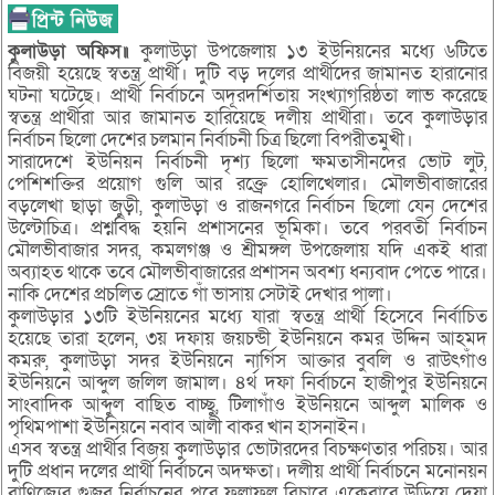
কুলাউড়া অফিস॥
কুলাউড়া উপজেলায় ১৩ ইউনিয়নের মধ্যে ৬টিতে
বিজয়ী হয়েছে স্বতন্ত্র প্রার্থী। দুটি বড় দলের প্রার্থীদের জামানত হারানোর
ঘটনা ঘটেছে। প্রার্থী নির্বাচনে অদূরদর্শিতায় সংখ্যাগরিষ্ঠতা লাভ করেছে
স্বতন্ত্র প্রার্থীরা আর জামানত হারিয়েছে দলীয় প্রার্থীরা। তবে কুলাউড়ার
নির্বাচন ছিলো দেশের চলমান নির্বাচনী চিত্র ছিলো বিপরীতমুখী।
সারাদেশে ইউনিয়ন নির্বাচনী দৃশ্য ছিলো ক্ষমতাসীনদের ভোট লুট,
পেশিশক্তির প্রয়োগ গুলি আর রক্ত্রে হোলিখেলার। মৌলভীবাজারের
বড়লেখা ছাড়া জুড়ী, কুলাউড়া ও রাজনগরে নির্বাচন ছিলো যেন দেশের
উল্টোচিত্র। প্রশ্নবিদ্ধ হয়নি প্রশাসনের ভূমিকা। তবে পরবর্তী নির্বাচন
মৌলভীবাজার সদর, কমলগঞ্জ ও শ্রীমঙ্গল উপজেলায় যদি একই ধারা
অব্যাহত থাকে তবে মৌলভীবাজারের প্রশাসন অবশ্য ধন্যবাদ পেতে পারে।
নাকি দেশের প্রচলিত স্রোতে গাঁ ভাসায় সেটাই দেখার পালা।
কুলাউড়ার ১৩টি ইউনিয়নের মধ্যে যারা স্বতন্ত্র প্রার্থী হিসেবে নির্বাচিত
হয়েছে তারা হলেন, ৩য় দফায় জয়চন্ডী ইউনিয়নে কমর উদ্দিন আহমদ
কমরু, কুলাউড়া সদর ইউনিয়নে নার্গিস আক্তার বুবলি ও রাউৎগাঁও
ইউনিয়নে আব্দুল জলিল জামাল। ৪র্থ দফা নির্বাচনে হাজীপুর ইউনিয়নে
সাংবাদিক আব্দুল বাছিত বাচ্ছু, টিলাগাঁও ইউনিয়নে আব্দুল মালিক ও
পৃথিমপাশা ইউনিয়নে নবাব আলী বাকর খান হাসনাইন।
এসব স্বতন্ত্র প্রার্থীর বিজয় কুলাউড়ার ভোটারদের বিচক্ষণতার পরিচয়। আর
দুটি প্রধান দলের প্রার্থী নির্বাচনে অদক্ষতা। দলীয় প্রার্থী নির্বাচনে মনোনয়ন
বাণিজ্যের গুজব নির্বাচনের পরে ফলাফল বিচারে একেবারে উড়িয়ে দেয়া