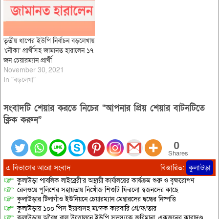
তৃতীয় ধাপের ইউপি নির্বাচন বড়লেখায়
‘নৌকা’ প্রার্থীসহ জামানত হারালেন ১৭
জন চেয়ারম্যান প্রার্থী
November 30, 2021
In "বড়লেখা"
সংবাদটি শেয়ার করতে নিচের “আপনার প্রিয় শেয়ার বাটনটিতে
ক্লিক করুন”
0
Shares
এ বিভাগের আরো সংবাদ
বিস্তারিত:
কুলাউড়া
কুলাউড়া পাবলিক লাইব্রেরী’র অস্থায়ী কার্যালয়ের কার্যক্রম শুরু ও বৃক্ষরোপণ
রেলওয়ে পুলিশের সহায়তায় নিখোঁজ শিশুটি ফিরলো স্বজনদের কাছে
কুলাউড়ার টিলাগাঁও ইউনিয়নে চেয়ারম্যান মেম্বারদের দ্বন্ধের নিষ্পত্তি
কুলাউড়ায় ১০০ পিস ইয়াবাসহ মা/দক কারবারি গ্রে/ফ/তার
কুলাউড়ায় অবৈধ বালু উত্তোলনে ইউপি সদস্যকে জরিমানা, একজনের কারাদণ্ড