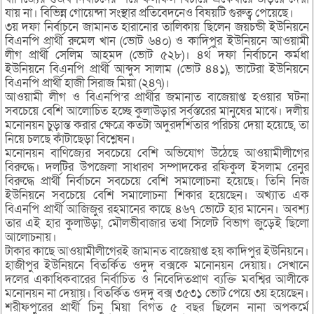
যায় না। বিভিন্ন গোয়েন্দা সংস্থার প্রতিবেদনেও বিষয়টি গুরুত্ব পেয়েছে।
৩য় দফা নির্বাচনে জামানত হারানোর তালিকায় ছিলেন জয়চন্ডী ইউনিয়নে
বিএনপি প্রার্থী রুমেল খান (ভোট ৬৪০) ও কাদিপুর ইউনিয়নে আওয়ামী
লীগ প্রার্থী সেলিম আহমদ (ভোট ৫২৮)। ৪র্থ দফা নির্বাচনে কর্মধা
ইউনিয়নে বিএনপি প্রার্থী আব্দুস সালাম (ভোট ৪৪১), ভাটেরা ইউনিয়নে
বিএনপি প্রার্থী হাজী সিরাজ মিয়া (২৪৭)।
আওয়ামী লীগ ও বিএনপি’র প্রার্থীর জমানাত বাজেয়াপ্ত হওয়ার ঘটনা
সবচেয়ে বেশি আলোচিত হচ্ছে কুলাউড়ার সর্বস্তরের মানুষের মাঝে। দলীয়
মনোনয়ন চুড়ান্ত করার ক্ষেত্রে কতটা অদুরদর্শিতার পরিচয় দেয়া হয়েছে, তা
নিয়ে চলছে কাঁটাছেড়া বিশ্লেষন।
মনোনয়ন বাণিজ্যের সবচেয়ে বেশি অভিযোগ উঠেছে আওয়ামীলীগের
বিরুদ্ধে। দলটির উপজেলা সাধারণ সম্পাদকের রফিকুল ইসলাম রেনুর
বিরুদ্ধে প্রার্থী নির্বাচনে সবচেয়ে বেশি সমালোচনা হয়েছে। তিনি নিজ
ইউনিয়নে সবচেয়ে বেশি সমালোচনা শিকার হয়েছেন। অখ্যাত এক
বিএনপি প্রার্থী আজিজুর রহমানের কাছে ৪৬৭ ভোটে হার মানেন। অবশ্য
তার এই হার কুলাউড়া, মৌলভীবাজার তথা সিলেট বিভাগ জুড়েই ছিলো
আলোচনায়।
টাকার কাছে আওয়ামীলীগেরই জামানত বাজেয়াপ্ত হয় কাদিপুর ইউনিয়নে।
হাজীপুর ইউনিয়নে বিতর্কিত ওদুদ বক্সকে মনোনয়ন দেয়ায়। সেখানে
দলের একাধিকবারের নির্বাচিত ও নিবেদিতপ্রাণ ব্যক্তি মবশ্বির আলীকে
মনোনয়ন না দেয়ায়। বিতর্কিত ওদদু বক্স ৩৫৩১ ভোট পেয়ে ৩য় হয়েছেন।
শরীফপুরের প্রার্থী চিনু মিয়া বিগত ৫ বছর ছিলেন নানা অপকর্মে