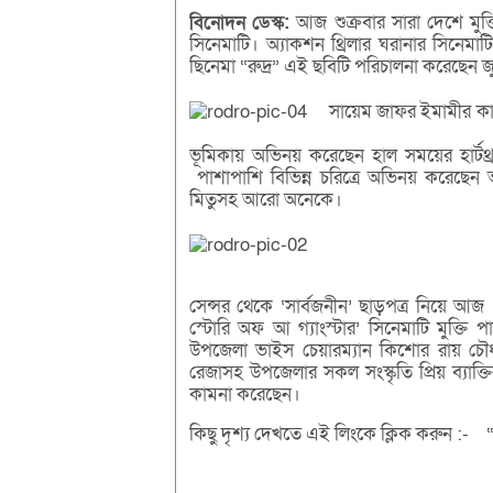
বিনোদন
ডেস্ক
:
আজ শুক্রবার সারা দেশে মুক্তি
সিনেমাটি। অ্যাকশন থ্রিলার ঘরানার সিনে
ছিনেমা “রুদ্র” এই ছবিটি পরিচালনা করেছেন
সায়েম জাফর ইমামীর কা
ভূমিকায় অভিনয় করেছেন হাল সময়ের হার্টথ্
পাশাপাশি বিভিন্ন চরিত্রে অভিনয় করেছেন
মিতুসহ আরো অনেকে।
সেন্সর থেকে ‘সার্বজনীন’ ছাড়পত্র নিয়ে আজ ১
স্টোরি অফ আ গ্যাংস্টার’ সিনেমাটি মুক্তি
উপজেলা ভাইস চেয়ারম্যান কিশোর রায় চৌধু
রেজাসহ উপজেলার সকল সংস্কৃতি প্রিয় ব্যাক্
কামনা করেছেন।
কিছু দৃশ্য দেখতে এই লিংকে ক্লিক করুন :- 