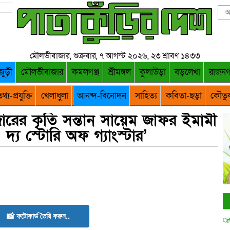
মৌলভীবাজার, শুক্রবার, ৭ আগস্ট ২০২৬, ২৩ শ্রাবণ ১৪৩৩
জুড়ী
মৌলভীবাজার
কমলগঞ্জ
শ্রীমঙ্গল
কুলাউড়া
বড়লেখা
রাজন
থ্য-প্রযুক্তি
খেলাধুলা
আনন্দ-বিনোদন
সাহিত্য
কবিতা-ছড়া
কৌতু
াজারের কৃতি সন্তান সায়েম জাফর ইমামী
র: দ্য স্টোরি অফ গ্যাংস্টার’
📸 ফটোকার্ড তৈরি করুন..