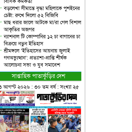
বিসিক কর্মকর্তা
বড়লেখা সীমান্তে বৃদ্ধা মহিলাকে পুশইনের
চেষ্টা: রুখে দিলো ৫২ বিজিবি
মাছ ধরার জালে আটকে মা/রা গেল বিশাল
আকৃতির অজগর
ন্যাশনাল টি কোম্পানির ১২ চা বাগানের চা
বিক্রয়ে নতুন ইতিহাস
শ্রীমঙ্গলে ‘ইতিহাসের আয়নায় জুলাই
গণঅভ্যুত্থান’: প্রত্যাশা-প্রাপ্তি শীর্ষক
আলোচনা সভা ও যুব সমাবেশ
সাপ্তাহিক পাতাকুঁড়ির দেশ
৩ আগস্ট ২০২৬ : ৩০ তম বর্ষ : সংখ্যা ২৫