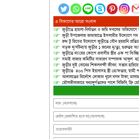
এ বিভাগের আরো সংবাদ
জুড়ীতে হামলা-নির্যাতন ও জমি দখলের অভিযোগে ম
জুড়ী উপজেলায় জামায়াতে ইসলামীর উদ্যোগে গন
রুম টু রিডের উদ্যোগে জুড়ীতে যৌন হয়রানি প্রতির
সড়ক দূ/র্ঘটনা/য় জুড়ীর ১ জনের মৃ/ত্যু, গুরুতর 
জুড়ীতে দা/য়ের কোপে প্রবাসীর স্ত্রীর এক পা বি/চ্ছিন
সমাই বাজার কমিটির সাধারণ সম্পাদক আব্দুল হকে
জুড়ীর দুই বোনের শিকলবন্দী জীবন: সন্তান হারি
জুড়ীতে ৪০০ পিস ইয়াবাসহ স্ত্রী গ্রে/ফতার, স্বামী
আদালতের নির্দেশে দোকান খুলে নগদ টাকা, মালামাল
মৌলভীবাজারে বন্যাদুর্গতদের পাশে বিজিবি, ফ্রি ম