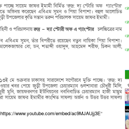
 পাচ্ছে সায়েম জাফর ইমামী নির্মিত ‘রুদ্র: দ্য স্টোরি অফ গ্যাংস্টার’
মাটিতে অভিনয় করেছেন এবিএম সুমন ও পিয়া বিপাশা। বহুল আলোচিত
 জুড়ী উপজেলার কৃতি সন্তান তরুন পরিচালক সায়েম জাফর ইমামী।
হিনী ও পরিচালনায়
রুদ্র
–
দ্যা
স্টোরী
অফ
এ
গ্যাংস্টার
চলচ্চিত্রের নাম
রব এবিএম সুমন, তাঁর বিপরীতে রয়েছেন নতুন নায়িকা পিয়া বিপাশা।
 আলেকজান্ডার বো, ডন, শতাব্দী ওয়াদুদ, আহমেদ শরীফ, চিকন আলী,
৩ই মে শুক্রবার ঢাকাসহ সারাদেশে সগৌরবে মুক্তি পাচ্ছে। ‘রুদ্র: দ্য
 পাওয়ার খবর পেয়ে জুড়ী উপজেলা চেয়ারম্যান গুলশানারা চৌধুরী মিলি,
রী মুনি, জায়ফরনগর ইউনিয়নের নবনিবাচিত চেয়ারম্যান হাজী মাছুম
তিরা সায়েম জাফর ইমামীর কাংখিত সাফল্য অর্জন ও উত্তর উত্তর সাফল্য
“
https://www.youtube.com/embed/ac9MJAUjj3E
”