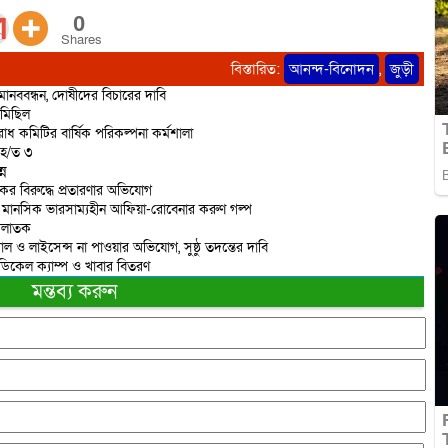
0
Shares
বিস্তারিত:
আনন্দ-বিনোদন
,
জুড়ী
ানববন্ধন, দোষীদের বিচারের দাবি
 মিছিল
োধ কমিটির বার্ষিক পরিকল্পনা কর্মশালা
আ/হ/ত ৩
্ন
র বিরুদ্ধে প্রতারণার অভিযোগ
য়ে মানসিক ভারসাম্যহীন আফিয়া-রোবেনার করুণ গল্প
 পলাতক
 ও লাইসেন্স না পাওয়ার অভিযোগ, সুষ্ঠু তদন্তের দাবি
েডিকেল ক্যাম্প ও খাবার বিতরণ
মন্তব্য করুন