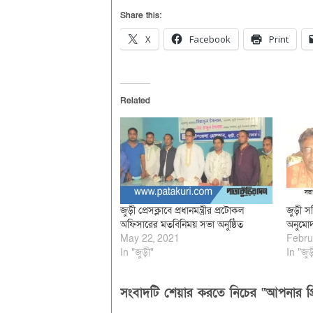
Share this:
X
Facebook
Print
Related
জুড়ী প্রেসক্লাবে প্রধানমন্ত্রীর প্রটোকল
জুড়ী সম
অফিসারের মতবিনিময় সভা অনুষ্ঠিত
অনুমোদ
May 22, 2021
Febru
In "জুড়ী"
In "জুড়
সংবাদটি শেয়ার করতে নিচের “আপনার প্র