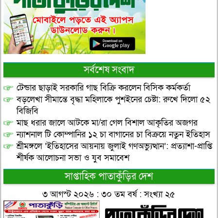
সর্বশেষ সংবাদ
টেন্ডার ছাড়াই সরকারি গাছ বিক্রি করলেন বিসিক কর্মকর্তা
বড়লেখা সীমান্তে বৃদ্ধা মহিলাকে পুশইনের চেষ্টা: রুখে দিলো ৫২
বিজিবি
মাছ ধরার জালে আটকে মা/রা গেল বিশাল আকৃতির অজগর
ন্যাশনাল টি কোম্পানির ১২ চা বাগানের চা বিক্রয়ে নতুন ইতিহাস
শ্রীমঙ্গলে ‘ইতিহাসের আয়নায় জুলাই গণঅভ্যুত্থান’: প্রত্যাশা-প্রাপ্তি
শীর্ষক আলোচনা সভা ও যুব সমাবেশ
সাপ্তাহিক পাতাকুঁড়ির দেশ
৩ আগস্ট ২০২৬ : ৩০ তম বর্ষ : সংখ্যা ২৫