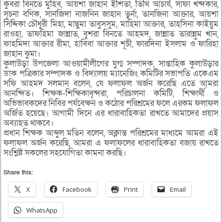
কুবরা বিনতে মুহিব, আয়শা জাহান ইশিতা, তিথি আচার্য, সাফা খন্দকার,
সূচনা বণিক, সানজিদা নাজনিন জাহান তুর্না, তানজিনা আক্তার, আয়শা
সিদ্দিকা চৌধুরী মিহা, মাছুমা তাবুসসুম, মাহিমা আক্তার, তাহসিনা কাইয়ুম
রাওহা, তাফহিমা জান্নাত, বুশরা বিনতে আহমদ, জান্নাত তারান্নুম খান,
ফাহমিদা আক্তার রীমা, হাবিবা আক্তার শূচী, ফারদিনা ইসলাম ও ফারিহা
জাহান ঝুমা।
কুলাউড়া উপজেলা আওয়ামীলীগের যুগ্ম সম্পাদক, সাপ্তাহিক কুলাউড়ার
ডাক পত্রিকার সম্পাদক ও বিদ্যালয় ম্যানেজিং কমিটির সভাপতি একেএম
সফি আহমদ সলমান বলেন, যে ফলাফল অর্জন করেছি এতে আমরা
আনন্দিত। শিক্ষক-শিক্ষিকাবৃন্দরা, পরিচালনা কমিটি, শিক্ষার্থী ও
অভিভাবকদের নিবির পর্যবেক্ষন ও কঠোর পরিশ্রমের ফলে এরকম ফলাফল
অর্জিত হয়েছে। আগামী দিনে এর ধারাবাহিকতা রাখতে আমাদের প্রয়াস
অব্যাহত থাকবে।
প্রধান শিক্ষক আব্দুল মতিন বলেন, অক্লান্ত পরিশ্রমের মাধ্যমে আমরা এই
ফলাফল অর্জন করেছি, আমরা এ ফলাফলের ধারাবাহিকতা বজায় রাখতে
সংশ্লিষ্ট সকলের সহযোগিতা কামনা করছি।
Share this:
X
Facebook
Print
Email
WhatsApp