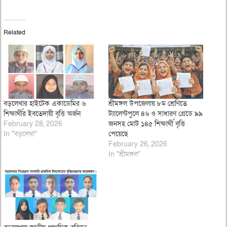
Related
বড়লেখার হাইটেক একাডেমির ৬
শ্রীমঙ্গল উপজেলায় ৮ম শ্রেণিতে
শিক্ষার্থীর ইবতেদায়ী বৃত্তি অর্জন
ট্যালেন্টপুলে ৪৬ ও সাধারণ গ্রেডে ৯৯
February 28, 2026
জনসহ মোট ১৪৫ শিক্ষার্থী বৃত্তি
In "বড়লেখা"
পেয়েছে
February 26, 2026
In "শ্রীমঙ্গল"