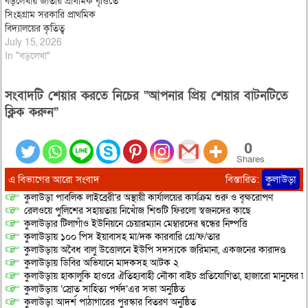
বড়লেখায় জাতীয় প্রাথমিক বৃত্তিতে
সিংহগ্রাম সরকারি প্রাথমিক
বিদ্যালয়ের কৃতিত্ব
July 15, 2026
In "বড়লেখা"
সংবাদটি শেয়ার করতে নিচের “আপনার প্রিয় শেয়ার বাটনটিতে
ক্লিক করুন”
0
Shares
এ বিভাগের আরো সংবাদ
বিস্তারিত:
কুলাউড়া
কুলাউড়া পাবলিক লাইব্রেরী’র অস্থায়ী কার্যালয়ের কার্যক্রম শুরু ও বৃক্ষরোপণ
রেলওয়ে পুলিশের সহায়তায় নিখোঁজ শিশুটি ফিরলো স্বজনদের কাছে
কুলাউড়ার টিলাগাঁও ইউনিয়নে চেয়ারম্যান মেম্বারদের দ্বন্ধের নিষ্পত্তি
কুলাউড়ায় ১০০ পিস ইয়াবাসহ মা/দক কারবারি গ্রে/ফ/তার
কুলাউড়ায় অবৈধ বালু উত্তোলনে ইউপি সদস্যকে জরিমানা, একজনের কারাদণ্ড
কুলাউড়ায় ডিবির অভিযানে মাদকসহ আটক ২
কুলাউড়ায় হাকালুকি হাওরে ঐতিহ্যবাহী নৌকা বাইচ প্রতিযোগিতা, হাজারো মানুষের ঢ
কুলাউড়ায় ‘স্রোত সাহিত্য পর্ষদ’এর সভা অনুষ্ঠিত
কুলাউড়া আদর্শ পাঠাগারের পুরস্কার বিতরণ অনুষ্ঠিত