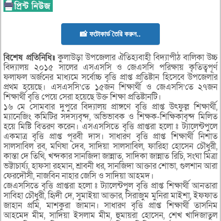
📸 ফটোকার্ড তৈরি করুন..
বিশেষ প্রতিনিধি॥
কুলাউড়া উপজেলার ঐতিহ্যবাহী বিদ্যাপীঠ বালিকা উচ্চ
বিদ্যালয় ২০১৫ সালের এসএসসি ও জেএসসি পরিক্ষায় কৃতিত্বপূর্ণ
ফলাফল অর্জনের মাধ্যমে সর্বোচ্চ বৃত্তি প্রাপ্ত প্রতিষ্টান হিসেবে উপজেলার
প্রথম হয়েছে। এসএসসি’তে ১৫জন শিক্ষার্থী ও জেএসসি’তে ২৭জন
শিক্ষার্থী বৃত্তি পেয়ে সেরা হয়েছে উক্ত শিক্ষা প্রতিষ্টানটি।
১৬ মে সোমবার দুপুরে বিদ্যালয় প্রাঙ্গণে বৃত্তি প্রাপ্ত উৎফুল্ল শিক্ষার্থী,
ম্যানেজিং কমিটির সদস্যবৃন্দ, অভিভাবক ও শিক্ষক-শিক্ষিকাবৃন্দ মিলিত
হয়ে মিষ্টি বিতরণ করেন। এসএসসিতে বৃত্তি প্রাপ্তরা হলো ঃ ট্যালেন্টপুলে
একমাত্র বৃত্তি প্রাপ্ত পূরবী দাস। সাধারণ বৃত্তি প্রাপ্ত শিক্ষার্থী নিশাত
সালসাবিল রব, মণিষা দেব, সাদিয়া সালসাবিল, ফারিহা হোসেন চৌধুরী,
কান্তা দে তিথি, খন্দকার সানজিদা জান্নাত, সাদিকা জান্নাত রিচি, সংঘা মিত্রা
ভট্টাচার্য্য, হাফসা রহমান, শ্রাবনী ধর, সানজিদা আক্তার শোভা, গুলশান আরা
ফেরদৌসী, নাজবিন নাহার জেসি ও সাদিয়া আহমদ।
জেএসসিতে বৃত্তি প্রাপ্তরা হলো ঃ ট্যালেন্টপুল বৃত্তি প্রাপ্ত শিক্ষার্থী আনতারা
সাবিহা চৌধুরী, হিৃদী দে, সুমাইয়া আক্তার, সিরাজুম মুনিরা মাইশা, ইফফাত
জাহান প্রমি, মাশকুরা জামান। সাধারণ বৃত্তি প্রাপ্ত শিক্ষার্থী তাসনিম
আহমেদ মীম, সাদিয়া ইসলাম মীম, হুমায়রা হোসেন, শেখ খাদিজাতুল