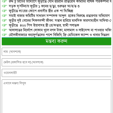
রুম টু রিডের উদ্যোগে জুড়ীতে যৌন হয়রানি প্রতিরোধ কমিটির বার্ষিক পরিকল্পনা কর
সড়ক দূ/র্ঘটনা/য় জুড়ীর ১ জনের মৃ/ত্যু, গুরুতর আ/হ/ত ৩
জুড়ীতে দা/য়ের কোপে প্রবাসীর স্ত্রীর এক পা বি/চ্ছিন্ন
সমাই বাজার কমিটির সাধারণ সম্পাদক আব্দুল হকের বিরুদ্ধে প্রতারণার অভিযোগ
জুড়ীর দুই বোনের শিকলবন্দী জীবন: সন্তান হারিয়ে মানসিক ভারসাম্যহীন আফিয়া-র
জুড়ীতে ৪০০ পিস ইয়াবাসহ স্ত্রী গ্রে/ফতার, স্বামী পলাতক
আদালতের নির্দেশে দোকান খুলে নগদ টাকা, মালামাল ও লাইসেন্স না পাওয়ার অভিযোগ, 
মৌলভীবাজারে বন্যাদুর্গতদের পাশে বিজিবি, ফ্রি মেডিকেল ক্যাম্প ও খাবার বিতরণ
মন্তব্য করুন