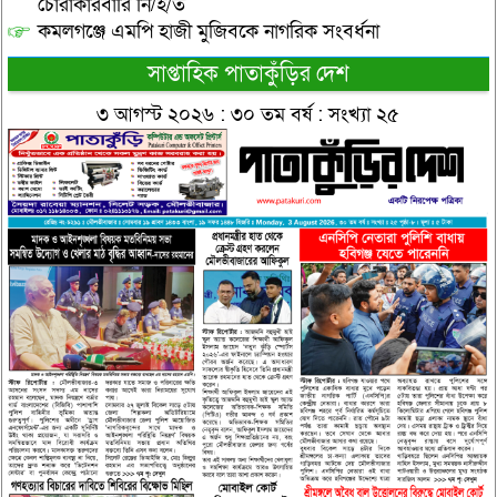
চোরাকারবারি নি/হ/ত
কমলগঞ্জে এমপি হাজী মুজিবকে নাগরিক সংবর্ধনা
সাপ্তাহিক পাতাকুঁড়ির দেশ
৩ আগস্ট ২০২৬ : ৩০ তম বর্ষ : সংখ্যা ২৫