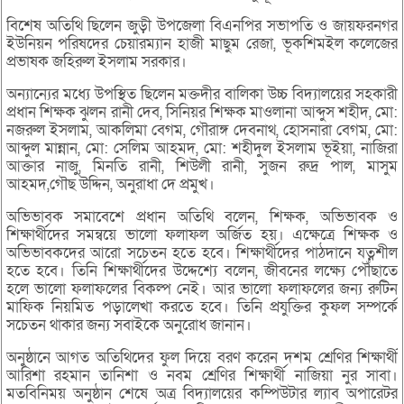
বিশেষ অতিথি ছিলেন জুড়ী উপজেলা বিএনপির সভাপতি ও জায়ফরনগর
ইউনিয়ন পরিষদের চেয়ারম্যান হাজী মাছুম রেজা, ভূকশিমইল কলেজের
প্রভাষক জহিরুল ইসলাম সরকার।
অন্যান্যের মধ্যে উপস্থিত ছিলেন মক্তদীর বালিকা উচ্চ বিদ্যালয়ের সহকারী
প্রধান শিক্ষক ঝুলন রানী দেব, সিনিয়র শিক্ষক মাওলানা আব্দুস শহীদ, মো:
নজরুল ইসলাম, আকলিমা বেগম, গৌরাঙ্গ দেবনাথ, হোসনারা বেগম, মো:
আব্দুল মান্নান, মো: সেলিম আহমদ, মো: শহীদুল ইসলাম ভূইয়া, নাজিরা
আক্তার নাজু, মিনতি রানী, শিউলী রানী, সুজন রুদ্র পাল, মাসুম
আহমদ,গৌছ উদ্দিন, অনুরাধা দে প্রমুখ।
অভিভাবক সমাবেশে প্রধান অতিথি বলেন, শিক্ষক, অভিভাবক ও
শিক্ষার্থীদের সমন্বয়ে ভালো ফলাফল অর্জিত হয়। এক্ষেত্রে শিক্ষক ও
অভিভাবকদের আরো সচেতন হতে হবে। শিক্ষার্থীদের পাঠদানে যত্নশীল
হতে হবে। তিনি শিক্ষার্থীদের উদ্দেশ্যে বলেন, জীবনের লক্ষ্যে পৌঁছাতে
হলে ভালো ফলাফলের বিকল্প নেই। আর ভালো ফলাফলের জন্য রুটিন
মাফিক নিয়মিত পড়ালেখা করতে হবে। তিনি প্রযুক্তির কুফল সম্পর্কে
সচেতন থাকার জন্য সবাইকে অনুরোধ জানান।
অনুষ্ঠানে আগত অতিথিদের ফুল দিয়ে বরণ করেন দশম শ্রেণির শিক্ষার্থী
আরিশা রহমান তানিশা ও নবম শ্রেণির শিক্ষার্থী নাজিয়া নুর সাবা।
মতবিনিময় অনুষ্ঠান শেষে অত্র বিদ্যালয়ের কম্পিউটার ল্যাব অপারেটর