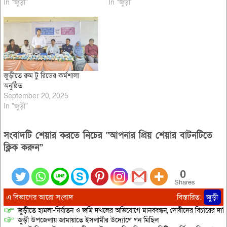
In "জুড়ী"
In "জুড়ী"
জুড়ীতে রুম টু রিডের কর্মশালা
অনুষ্ঠিত
September 20, 2025
In "জুড়ী"
সংবাদটি শেয়ার করতে নিচের “আপনার প্রিয় শেয়ার বাটনটিতে
ক্লিক করুন”
0
Shares
এ বিভাগের আরো সংবাদ
বিস্তারিত:
জুড়ী
জুড়ীতে হামলা-নির্যাতন ও জমি দখলের অভিযোগে মানববন্ধন, দোষীদের বিচারের দাব
জুড়ী উপজেলায় জামায়াতে ইসলামীর উদ্যোগে গন মিছিল