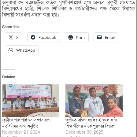
অনুরাধা দে ঘঞজঈঅ কর্তৃক সুপারিশপ্রাপ্ত হয়ে অন্যত্র চাকুরী হওয়াতে
বিদ্যালয়ের ছাত্রী, শিক্ষক শিক্ষিকা ও কর্মচারীদের পক্ষ থেকে উনাকে
বিদায়ী সংবর্ধনা প্রদান করা হয়।
Share this:
X
Facebook
Print
Email
WhatsApp
Related
জুড়ীতে গার্ল গাইডস সম্প্রসারণে
জুড়ীতে দক্ষিণ জাঙ্গিরাই স্কুলে কৃতি
মতবিনিময় সভা অনুষ্ঠিত
শিক্ষার্থীদের মাঝে পুরস্কার বিতরণ
November 21, 2024
December 30, 2025