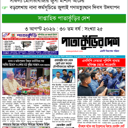
সাফল্য মৌলভীবাজার জুসা মার্শাল আর্টের
বড়লেখায় নানা কর্মসূচিতে জুলাই গণঅভ্যুত্থান দিবস উদযাপন
সাপ্তাহিক পাতাকুঁড়ির দেশ
৩ আগস্ট ২০২৬ : ৩০ তম বর্ষ : সংখ্যা ২৫