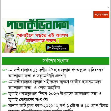
সর্বশেষ সংবাদ
মৌলভীবাজারে ১১ দলীয় ঐক্যের জুলাই গণঅভ্যুত্থান দিবসের
আলোচনা সভা ও ডকুমেন্টারি প্রদর্শন।
মৌলভীবাজারে জুলাই শহীদদের স্মরণে জাতীয় ছাত্রসমাজের
আলোচনা সভা ও দোয়া মাহফিল
জুলাই গণঅভ্যুত্থান দিবস-২০২৬ উপলক্ষে আলোচনা সভা ও
জুলাই যোদ্ধাদের সংবর্ধনা
মার্শাল আর্ট ক্লাব কাপ-২০২৬: ২ স্বর্ণ, ১ রৌপ্য ও ১০ ব্রোঞ্জ জিতে