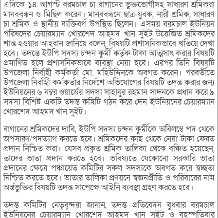
এদিকে ১৪ আগস্ট বরমচাল চা বাগানের ভুক্তভোগীসহ সাধারণ শ্রমিকরা
মানববন্ধন ও মিছিল করেন। মানববন্ধনে ছাত্র-যুবক, নারী শ্রমিক, সাধারণ
চা শ্রমিক ও স্থানীয় ব্যক্তিবর্গ উপস্থিত ছিলেন। এসময় বরমচাল ইউনিয়ন
পরিষদের চেয়ারম্যান খোরশেদ আহমদ খান সুইট উত্তেজিত শ্রমিকদের
শান্ত হওয়ার আহবান জানিয়ে বলেন, বিষয়টি প্রশাসনিকভাবে খতিয়ে দেখা
হবে। তদন্তে ইউপি সদস্য চন্দন কুর্মী কর্তৃক টাকা আত্মসাৎ করার বিষয়টি
প্রমাণিত হলে প্রশাসনিকভাবে ব্যবস্থা নেয়া হবে। এরপর তিনি বিষয়টি
উপজেলা নির্বাহী কর্মকর্তা মো. মহিউদ্দিনকে অবগত করেন। পরবর্তীতে
উপজেলা নির্বাহী কর্মকর্তার নির্দেশে অভিযোগের বিষয়টি তদন্ত করার জন্য
ইউনিয়নের ৬ নম্বর ওয়ার্ডের সদস্য সাহানুর রহমান সাদনকে প্রধান করে ৯
সদস্য বিশিষ্ট একটি তদন্ত কমিটি গঠন করে দেন ইউনিয়নের চেয়ারম্যান
খোরশেদ আহমদ খান সুইট।
বাগানের শ্রমিকদের দাবি, ইউপি সদস্য চন্দন কুর্মীকে অবিলম্বে পদ থেকে
অপসারণ/পদত্যাগ করতে হবে। শ্রমিকদের কাছ থেকে নেয়া টাকা ফেরত
প্রদান নিশ্চিত করা। যেসব প্রকৃত শ্রমিক তালিকা থেকে বঞ্চিত হয়েছেন,
তাদের ভাতা প্রদান করতে হবে। ভবিষ্যতে যেকোনো সরকারি ভাতা
প্রদানের ক্ষেত্রে পঞ্চায়েত কমিটির সকল সদস্যকে অবগত করে স্বচ্ছতা
নিশ্চিত করতে হবে। ভাতার তালিকা প্রণয়নে স্বজনপ্রীতি ও পরিবারের নাম
অর্ন্তভুক্তির বিষয়টি তদন্ত সাপেক্ষে আইনি ব্যবস্থা গ্রহণ করতে হবে।
তদন্ত কমিটির নেতৃবৃন্দরা জানান, তদন্ত প্রতিবেদন বুধবার বরমচাল
ইউনিয়নের চেয়ারম্যান খোরশেদ আহমদ খান সুইট ও বৃহস্পতিবার