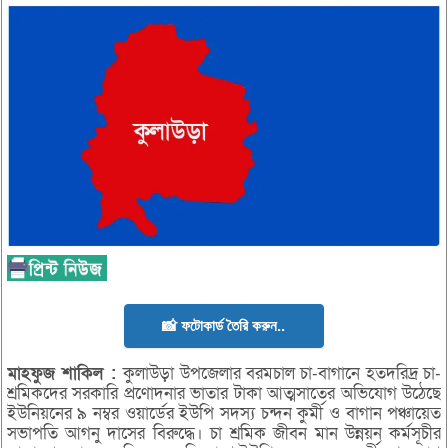
📸 ফটোকার্ড তৈরি করুন..
মাহফুজ
শাকিল :
কুলাউড়া উপজেলার বরমচাল চা-বাগানে হতদরিদ্র চা-
শ্রমিকদের সরকারি প্রণোদনার ভাতার টাকা আত্মসাতের অভিযোগ উঠেছে
ইউনিয়নের ৯ নম্বর ওয়ার্ডের ইউপি সদস্য চন্দন কুর্মী ও বাগান পঞ্চায়েত
সভাপতি আগনু দাসের বিরুদ্ধে। চা শ্রমিক জীবন মান উন্নয়ন কর্মসূচীর