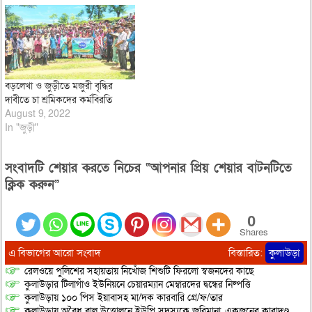
ইউনিয়নে প্রকল্পের টাকা পেয়েছেন চা
বাগানের স্বচ্ছল স্টাফরা। উপজেলা
সমাজসেবা অফিসের…
বড়লেখা ও জুড়ীতে মজুরী বৃদ্ধির
দাবীতে চা শ্রমিকদের কর্মবিরতি
August 9, 2022
In "জুড়ী"
সংবাদটি শেয়ার করতে নিচের “আপনার প্রিয় শেয়ার বাটনটিতে
ক্লিক করুন”
0
Shares
এ বিভাগের আরো সংবাদ
বিস্তারিত:
কুলাউড়া
রেলওয়ে পুলিশের সহায়তায় নিখোঁজ শিশুটি ফিরলো স্বজনদের কাছে
কুলাউড়ার টিলাগাঁও ইউনিয়নে চেয়ারম্যান মেম্বারদের দ্বন্ধের নিষ্পত্তি
কুলাউড়ায় ১০০ পিস ইয়াবাসহ মা/দক কারবারি গ্রে/ফ/তার
কুলাউড়ায় অবৈধ বালু উত্তোলনে ইউপি সদস্যকে জরিমানা, একজনের কারাদণ্ড