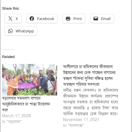
Share this:
X
Facebook
Print
Email
WhatsApp
Related
আলীনগরে চা শ্রমিকদের জীবনমান
উন্নয়নের জন্য চেক পাচ্ছেন বাগানের
স্বচ্ছল স্টাফরা সুবিধা বঞ্চিত হলেন
অস্বচ্ছল পরিবার সদস্যরা
প্রনীত রঞ্জন দেবনাথ॥ চা শ্রমিকদের
জীবনমান উন্নয়ন কার্যক্রম প্রকল্পের
বড়লেখার সমনবাগ বাগানে
আওতায় সরকার চা শ্রমিকদের মধ্যে
আনুষ্ঠানিকভাবে চা পাতা উত্তোলন
বছরে জনপ্রতি ৫ হাজার টাকা করে
শুরু
আর্থিক সহায়তার চেক বিতরণ করে।
March 17, 2026
চা বাগানের দু:স্থ ও সর্বোচ্চ দু:স্থ
November 11, 2021
In "বড়লেখা"
ব্যক্তিরা সুবিধা পাওয়ার কথা থাকলেও
In "কমলগঞ্জ"
কমলগঞ্জ উপজেলার আলীনগর