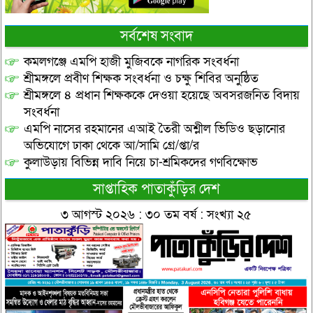
সর্বশেষ সংবাদ
কমলগঞ্জে এমপি হাজী মুজিবকে নাগরিক সংবর্ধনা
শ্রীমঙ্গলে প্রবীণ শিক্ষক সংবর্ধনা ও চক্ষু শিবির অনুষ্ঠিত
শ্রীমঙ্গলে ৪ প্রধান শিক্ষককে দেওয়া হয়েছে অবসরজনিত বিদায়
সংবর্ধনা
এমপি নাসের রহমানের এআই তৈরী অশ্লীল ভিডিও ছড়ানোর
অভিযোগে ঢাকা থেকে আ/সামি গ্রে/প্তা/র
কুলাউড়ায় বিভিন্ন দাবি নিয়ে চা-শ্রমিকদের গণবিক্ষোভ
সাপ্তাহিক পাতাকুঁড়ির দেশ
৩ আগস্ট ২০২৬ : ৩০ তম বর্ষ : সংখ্যা ২৫