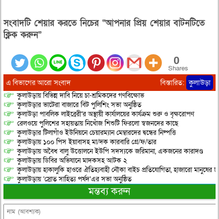
সংবাদটি শেয়ার করতে নিচের “আপনার প্রিয় শেয়ার বাটনটিতে
ক্লিক করুন”
0
Shares
এ বিভাগের আরো সংবাদ
বিস্তারিত:
কুলাউড়া
কুলাউড়ায় বিভিন্ন দাবি নিয়ে চা-শ্রমিকদের গণবিক্ষোভ
কুলাউড়ার ভাটেরা বাজারে বিট পুলিশিং সভা অনুষ্ঠিত
কুলাউড়া পাবলিক লাইব্রেরী’র অস্থায়ী কার্যালয়ের কার্যক্রম শুরু ও বৃক্ষরোপণ
রেলওয়ে পুলিশের সহায়তায় নিখোঁজ শিশুটি ফিরলো স্বজনদের কাছে
কুলাউড়ার টিলাগাঁও ইউনিয়নে চেয়ারম্যান মেম্বারদের দ্বন্ধের নিষ্পত্তি
কুলাউড়ায় ১০০ পিস ইয়াবাসহ মা/দক কারবারি গ্রে/ফ/তার
কুলাউড়ায় অবৈধ বালু উত্তোলনে ইউপি সদস্যকে জরিমানা, একজনের কারাদণ্ড
কুলাউড়ায় ডিবির অভিযানে মাদকসহ আটক ২
কুলাউড়ায় হাকালুকি হাওরে ঐতিহ্যবাহী নৌকা বাইচ প্রতিযোগিতা, হাজারো মানুষের ঢ
কুলাউড়ায় ‘স্রোত সাহিত্য পর্ষদ’এর সভা অনুষ্ঠিত
মন্তব্য করুন