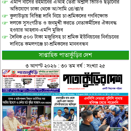
এমপি নাসের রহমানের এআই তৈরী অশ্লীল ভিডিও ছড়ানোর
অভিযোগে ঢাকা থেকে আ/সামি গ্রে/প্তা/র
কুলাউড়ায় বিভিন্ন দাবি নিয়ে চা-শ্রমিকদের গণবিক্ষোভ
দলকে সুসংগঠিত ও জনমুখী করতে নেতাকর্মীদের ঐক্যবদ্ধ
হওয়ার আহ্বান-এমপি মুজিব
দৈনিক ৫০০ টাকা মজুরিসহ চা শ্রমিক ইউনিয়নের নির্বাচনের
দাবিতে কমলগঞ্জে চা-শ্রমিকদের মানববন্ধন
সাপ্তাহিক পাতাকুঁড়ির দেশ
৩ আগস্ট ২০২৬ : ৩০ তম বর্ষ : সংখ্যা ২৫