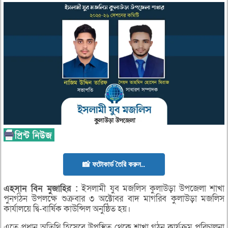
📸 ফটোকার্ড তৈরি করুন..
এহসান
বিন
মুজাহির :
ইসলামী যুব মজলিস কুলাউড়া উপজেলা শাখা
পুনর্গঠন উপলক্ষে শুক্রবার ৩ অক্টোবর বাদ মাগরিব কুলাউড়া মজলিস
কার্যালয়ে দ্বি-বার্ষিক কাউন্সিল অনুষ্ঠিত হয়।
এতে প্রধান অতিথি হিসেবে উপস্থিত থেকে শাখা গঠন কার্যক্রম পরিচালনা