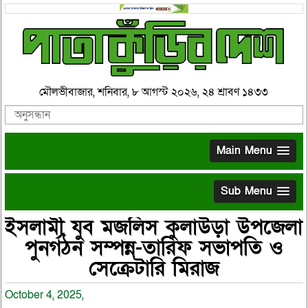
মৌলভীবাজার, শনিবার, ৮ আগস্ট ২০২৬, ২৪ শ্রাবণ ১৪৩৩
Main Menu
Sub Menu
ইসলামী যুব মজলিস কুলাউড়া উপজেলা
পুনর্গঠন সম্পন্ন-তারিফ সভাপতি ও
সেক্রেটারি মিরাজ
October 4, 2025,