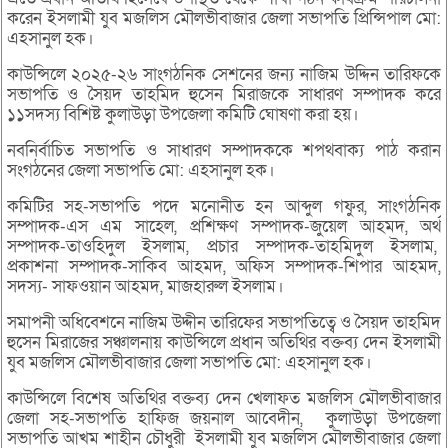
করেন ইসলামী যুব মজলিস মৌলভীবাজার জেলা সভাপতি প্রিন্সিপাল মো:
এহসানুল হক।
কাউন্সিলে ২০২৫-২৬ সাংগঠনিক সেশনের জন্য নাজিম উদ্দিন তারিফকে
সভাপতি ও সৈয়দ তাহমিদ হুসেন মিরাজকে সাধারণ সম্পাদক করে
১১সদস্য বিশিষ্ট কুলাউড়া উপজেলা কমিটি ঘোষণা করা হয়।
নবনির্বাচিত সভাপতি ও সাধারণ সম্পাদককে শপথবাক্য পাঠ করান
সংগঠনের জেলা সভাপতি মো: এহসানুল হক।
কমিটির সহ-সভাপতি পদে মনোনীত হন আব্দুল গফুর, সাংগঠনিক
সম্পাদক-এস এম সাহেল, প্রশিক্ষণ সম্পাদক-জুয়েল আহমদ, অর্থ
সম্পাদক-তাওহিদুল ইসলাম, প্রচার সম্পাদক-তাহমিদুল ইসলাম,
প্রকাশনা সম্পাদক-সাকিব আহমদ, অফিস সম্পাদক-শিপার আহমদ,
সদস্য- সাফওয়ান আহমদ, মাজহারুল ইসলাম।
সমাপনী অধিবেশনে নাজিম উদ্দীন তারিফের সভাপতিত্বে ও সৈয়দ তাহমিদ
হুসেন মিরাজের সঞ্চালনায় কাউন্সিলে প্রধান অতিথির বক্তব্য দেন ইসলামী
যুব মজলিস মৌলভীবাজার জেলা সভাপতি মো: এহসানুল হক।
কাউন্সিলে বিশেষ অতিথির বক্তব্য দেন খেলাফত মজলিস মৌলভীবাজার
জেলা সহ-সভাপতি হাফিজ জয়নাল আবেদীন, কুলাউড়া উপজেলা
সভাপতি আখম শাহীন চৌধুরী ইসলামী যুব মজলিস মৌলভীবাজার জেলা