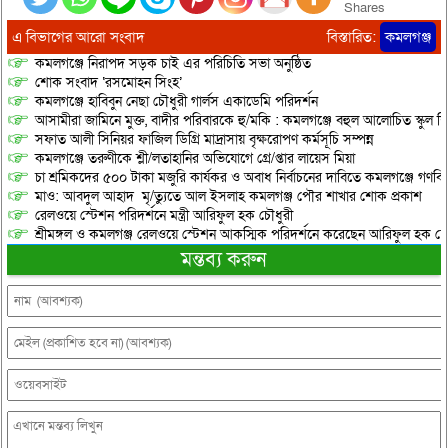
Shares
এ বিভাগের আরো সংবাদ
বিস্তারিত:
কমলগঞ্জ
কমলগঞ্জে নিরাপদ সড়ক চাই এর পরিচিতি সভা অনুষ্ঠিত
শোক সংবাদ ‘রসমোহন সিংহ’
কমলগঞ্জে হাবিবুন নেছা চৌধুরী গার্লস একাডেমি পরিদর্শন
আসামীরা জামিনে মুক্ত, বাদীর পরিবারকে হু/মকি : কমলগঞ্জে বহুল আলোচিত স্কুল শি
সফাত আলী সিনিয়র ফাজিল ডিগ্রি মাদ্রাসায় বৃক্ষরোপণ কর্মসূচি সম্পন্ন
কমলগঞ্জে তরুণীকে শ্লী/লতাহানির অভিযোগে গ্রে/প্তার লায়েস মিয়া
চা শ্রমিকদের ৫০০ টাকা মজুরি কার্যকর ও অবাধ নির্বাচনের দাবিতে কমলগঞ্জে গণবি
মাও: আবদুল আহাদ মৃ/ত্যুতে আল ইসলাহ কমলগঞ্জ পৌর শাখার শোক প্রকাশ
রেলওয়ে স্টেশন পরিদর্শনে মন্ত্রী আরিফুল হক চৌধুরী
শ্রীমঙ্গল ও কমলগঞ্জ রেলওয়ে স্টেশন আকস্মিক পরিদর্শনে করেছেন আরিফুল হক চৌ
মন্তব্য করুন