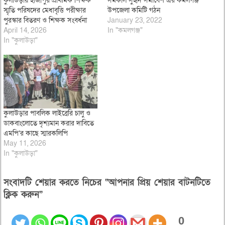
কুলাউড়ায় হাজীপুর প্রাথমিক শিক্ষক
সমকাল সুহৃদ সমাবেশ এর কমলগঞ্জ
স্মৃতি পরিষদের মেধাবৃত্তি পরীক্ষার
উপজেলা কমিটি গঠন
পুরস্কার বিতরণ ও শিক্ষক সংবর্ধনা
January 23, 2022
April 14, 2026
In "কমলগঞ্জ"
In "কুলাউড়া"
কুলাউড়ার পাবলিক লাইব্রেরি চালু ও
ডাকবাংলোতে দৃশ্যমান করার দাবিতে
এমপি’র কাছে স্মারকলিপি
May 11, 2026
In "কুলাউড়া"
সংবাদটি শেয়ার করতে নিচের “আপনার প্রিয় শেয়ার বাটনটিতে
ক্লিক করুন”
0