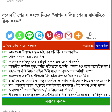
In "প্রবাসী সংবাদ"
সংবাদটি শেয়ার করতে নিচের “আপনার প্রিয় শেয়ার বাটনটিতে
ক্লিক করুন”
0
Shares
এ বিভাগের আরো সংবাদ
বিস্তারিত:
কমলগঞ্জ
কমলগঞ্জে নিরাপদ সড়ক চাই এর পরিচিতি সভা অনুষ্ঠিত
শোক সংবাদ ‘রসমোহন সিংহ’
কমলগঞ্জে হাবিবুন নেছা চৌধুরী গার্লস একাডেমি পরিদর্শন
আসামীরা জামিনে মুক্ত, বাদীর পরিবারকে হু/মকি : কমলগঞ্জে বহুল আলোচিত স্কুল শি
সফাত আলী সিনিয়র ফাজিল ডিগ্রি মাদ্রাসায় বৃক্ষরোপণ কর্মসূচি সম্পন্ন
কমলগঞ্জে তরুণীকে শ্লী/লতাহানির অভিযোগে গ্রে/প্তার লায়েস মিয়া
চা শ্রমিকদের ৫০০ টাকা মজুরি কার্যকর ও অবাধ নির্বাচনের দাবিতে কমলগঞ্জে গণবি
মাও: আবদুল আহাদ মৃ/ত্যুতে আল ইসলাহ কমলগঞ্জ পৌর শাখার শোক প্রকাশ
রেলওয়ে স্টেশন পরিদর্শনে মন্ত্রী আরিফুল হক চৌধুরী
শ্রীমঙ্গল ও কমলগঞ্জ রেলওয়ে স্টেশন আকস্মিক পরিদর্শনে করেছেন আরিফুল হক চৌ
মন্তব্য করুন