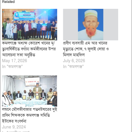
Related
কমলগঞ্জে অধ্যক্ষ কোরেশ খানের মৃ/
প্রবীণ ব্যবসায়ী এম আর খানের
ত্যুবার্ষিকীতে বর্ণাঢ্য কর্মজীবনের উপর
মৃত্যুতে শোক, ৭ জুলাই দোয়া ও
আলোচনা সভা অনুষ্ঠিত
মিলাদ মাহফিল
May 17, 2026
July 6, 2026
In "কমলগঞ্জ"
In "কমলগঞ্জ"
লন্ডনে মৌলভীবাজার পতনউষারের দুই
প্রবিন শিক্ষককে কমলগঞ্জ সমিতি
ইউকের সংবর্ধনা
June 9, 2024