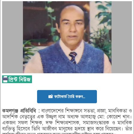
📸 ফটোকার্ড তৈরি করুন..
কমলগঞ্জ
প্রতিনিধি :
বাংলাদেশের শিক্ষাঙ্গনে সততা, প্রজ্ঞা, মানবিকতা ও
আদর্শিক নেতৃত্বের এক উজ্জ্বল নাম অধ্যক্ষ আলহাজ্ব মো: কোরেশ খান।
একজন সফল শিক্ষক, দক্ষ শিক্ষাপ্রশাসক, সমাজসংস্কারক ও মানবিক
ব্যক্তিত্ব হিসেবে তিনি আজীবন মানুষের হৃদয়ে স্থান করে নিয়েছেন। তাঁর