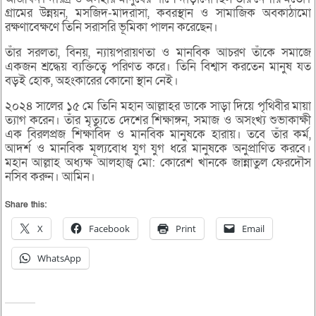
গ্রামের উন্নয়ন, মসজিদ-মাদরাসা, কবরস্থান ও সামাজিক অবকাঠামো
রক্ষণাবেক্ষণে তিনি সরাসরি ভূমিকা পালন করেছেন।
তাঁর সরলতা, বিনয়, ন্যায়পরায়ণতা ও মানবিক আচরণ তাঁকে সমাজে
একজন শ্রদ্ধেয় ব্যক্তিত্বে পরিণত করে। তিনি বিশ্বাস করতেন মানুষ যত
বড়ই হোক, অহংকারের কোনো স্থান নেই।
২০২৪ সালের ১৫ মে তিনি মহান আল্লাহর ডাকে সাড়া দিয়ে পৃথিবীর মায়া
ত্যাগ করেন। তাঁর মৃত্যুতে দেশের শিক্ষাঙ্গন, সমাজ ও অসংখ্য শুভাকাক্ষী
এক বিরলপ্রজ শিক্ষাবিদ ও মানবিক মানুষকে হারায়। তবে তাঁর কর্ম,
আদর্শ ও মানবিক মূল্যবোধ যুগ যুগ ধরে মানুষকে অনুপ্রাণিত করবে।
মহান আল্লাহ অধ্যক্ষ আলহাজ্ব মো: কোরেশ খানকে জান্নাতুল ফেরদৌস
নসিব করুন। আমিন।
Share this:
X
Facebook
Print
Email
WhatsApp