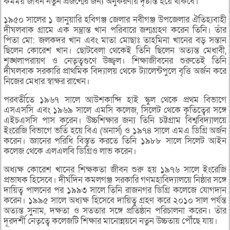
কর্মময় জীবন নতুন প্রজন্মের জন্য অনুকরণীয় দৃষ্টান্ত হয়ে থাকবে।
১৯৫০ সালের ১ জানুয়ারি হবিগঞ্জ জেলার নবীগঞ্জ উপজেলার ঐতিহ্যবাহী
দীঘলবাক গ্রামে এক সম্ভ্রান্ত খান পরিবারে জন্মগ্রহণ করেন তিনি। তাঁর
পিতা মো: জলকদর খান এবং মাতা মোছাঃ তাহমিনা খানের বড় সন্তান
ছিলেন কোরেশ খান। ছোটবেলা থেকেই তিনি ছিলেন অত্যন্ত মেধাবী,
শৃঙ্খলাপরায়ণ ও নেতৃত্বগুণে উজ্জ্বল। শিক্ষাজীবনের শুরুতেই তিনি
দীঘলবাক সরকারি প্রাথমিক বিদ্যালয় থেকে ট্যালেন্টপুলে বৃত্তি অর্জন করে
নিজের মেধার স্বাক্ষর রাখেন।
পরবর্তীতে ১৯৬৭ সালে আউশকান্দি হাই স্কুল থেকে প্রথম বিভাগে
এসএসসি এবং ১৯৬৯ সালে এমসি কলেজ, সিলেট থেকে কৃতিত্বের সঙ্গে
এইচএসসি পাস করেন। উচ্চশিক্ষার জন্য তিনি চট্টগ্রাম বিশ্ববিদ্যালয়ে
ইংরেজি বিভাগে ভর্তি হয়ে বিএ (অনার্স) ও ১৯৭৪ সালে এমএ ডিগ্রি অর্জন
করেন। জ্ঞানের পরিধি বিস্তৃত করতে তিনি ১৯৮৮ সালে সিলেট আইন
কলেজ থেকে এলএলবি ডিগ্রিও লাভ করেন।
অধ্যক্ষ কোরেশ খানের শিক্ষকতা জীবন শুরু হয় ১৯৭৬ সালে ইংরেজি
প্রভাষক হিসেবে। দীর্ঘদিন কমলগঞ্জ সরকারি গণমহাবিদ্যালয়ে নিষ্ঠার সঙ্গে
দায়িত্ব পালনের পর ১৯৯৩ সালে তিনি রাজনগর ডিগ্রি কলেজে যোগদান
করেন। ১৯৯৫ সালে অধ্যক্ষ হিসেবে দায়িত্ব গ্রহণ করে ২০১০ সাল পর্যন্ত
অত্যন্ত সুনাম, দক্ষতা ও সততার সঙ্গে প্রতিষ্ঠান পরিচালনা করেন। তাঁর
দূরদর্শী নেতৃত্বে কলেজটি শিক্ষার মানোন্নয়নে নতুন উচ্চতায় পৌঁছে যায়।