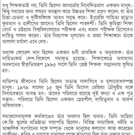
শুধু শিক্ষকতাই নয়, তিনি ছিলেন জ্ঞানচর্চায় নিবেদিতপ্রাণ একজন মানুষ।
কিছু সময়ের জন্য লন্ডনে অবস্থান করে উচ্চতর শিক্ষা গ্রহণ করেন, যা তাঁর
চিন্তা-চেতনা ও দৃষ্টিভঙ্গিকে আরও সমৃদ্ধ করে। ইংরেজি সাহিত্য ছাড়াও
কুরআন ও হাদীসের জ্ঞানেও তিনি ছিলেন পারদর্শী। তিনি কুমিল্লা শিক্ষা
বোর্ড ও চট্টগ্রাম বিশ্ববিদ্যালয়ের পরীক্ষক এবং প্রধান পরীক্ষক হিসেবেও
দায়িত্ব পালন করেন। তাঁর নিরপেক্ষ মূল্যায়ন ও প্রজ্ঞা শিক্ষাঙ্গনে তাঁকে
আলাদা মর্যাদা এনে দেয়।
অধ্যক্ষ কোরেশ খান ছিলেন একজন গুণী প্রাবন্ধিক ও অনুবাদক। তাঁর
সাহিত্যকর্ম দেশ-বিদেশে সমাদৃত হয়েছে। শিক্ষাক্ষেত্রে অসামান্য
অবদানের স্বীকৃতিস্বরূপ ১৯৯৫ সালে তিনি ‘শ্রেষ্ঠ শিক্ষক’ সম্মাননায় ভূষিত
হন।
ব্যক্তিগত জীবনেও তিনি ছিলেন অত্যন্ত সাদাসিধে ও মূল্যবোধসম্পন্ন
মানুষ। ১৯৭৯ সালের ১৫ জুন তিনি মিসেস রেজিয়া চৌধুরীর সঙ্গে
বিবাহবন্ধনে আবদ্ধ হন। তাঁদের পরিবারে রয়েছে দুই কন্যা ও এক পুত্র
সন্তান। পরিবারে তিনি ছিলেন একজন স্নেহশীল, দায়িত্ববান ও আদর্শ
অভিভাবক।
সমাজসেবামূলক কর্মকাণ্ডেও তাঁর অবদান ছিল অনন্য। তিনি আম্বিয়া
কে.জি স্কুলের প্রতিষ্ঠাতা সভাপতি ছিলেন। বিভিন্ন সামাজিক, ধর্মীয় ও
আঞ্চলিক সংগঠনের সঙ্গে সম্পৃক্ত থেকে মানুষের কল্যাণে কাজ করেছেন
আজীবন। দরিদ্র ও অসহায় মানুষের পাশে দাঁড়ানো ছিল তাঁর নেশার মতো।