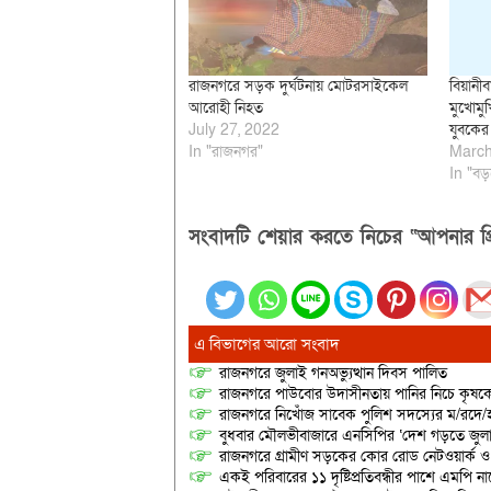
রাজনগরে সড়ক দুর্ঘটনায় মোটরসাইকেল
বিয়ানী
আরোহী নিহত
মুখোমুখ
July 27, 2022
যুবকের
In "রাজনগর"
March
In "বড়
সংবাদটি শেয়ার করতে নিচের “আপনার প্র
এ বিভাগের আরো সংবাদ
রাজনগরে জুলাই গনঅভ্যুত্থান দিবস পালিত
রাজনগরে পাউবোর উদাসীনতায় পানির নিচে কৃষকের স্ব
রাজনগরে নিখোঁজ সাবেক পুলিশ সদস্যের ম/রদে/হ
বুধবার মৌলভীবাজারে এনসিপির ‘দেশ গড়তে জুলাই
রাজনগরে গ্রামীণ সড়কের কোর রোড নেটওয়ার্ক ও 
একই পরিবারের ১১ দৃষ্টিপ্রতিবন্ধীর পাশে এমপি 