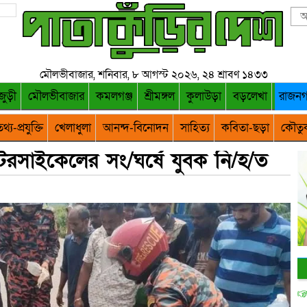
মৌলভীবাজার, শনিবার, ৮ আগস্ট ২০২৬, ২৪ শ্রাবণ ১৪৩৩
জুড়ী
মৌলভীবাজার
কমলগঞ্জ
শ্রীমঙ্গল
কুলাউড়া
বড়লেখা
রাজন
থ্য-প্রযুক্তি
খেলাধুলা
আনন্দ-বিনোদন
সাহিত্য
কবিতা-ছড়া
কৌতু
টরসাইকেলের সং/ঘর্ষে যুবক নি/হ/ত