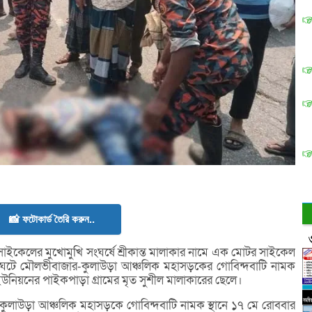
📸 ফটোকার্ড তৈরি করুন..
াইকেলের মুখোমুখি সংঘর্ষে শ্রীকান্ত মালাকার নামে এক মোটর সাইকেল
 ঘটে মৌলভীবাজার-কুলাউড়া আঞ্চলিক মহাসড়কের গোবিন্দবাটি নামক
ইউনিয়নের পাইকপাড়া গ্রামের মৃত সুশীল মালাকারের ছেলে।
ার-কুলাউড়া আঞ্চলিক মহাসড়কে গোবিন্দবাটি নামক স্থানে ১৭ মে রোববার