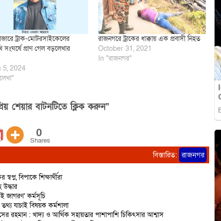
বাজারে ট্রাক-মোটরসাইকেলের
রাজনগরে ট্রাকের ধাক্কায় এক প্রবাসী নিহত
ি সংঘর্ষে প্রাণ গেল বড়লেখার
October 31, 2021
In "রাজনগর"
 5, 2024
লেখা"
িয় শেয়ার বাটনটিতে ক্লিক করুন”
0
Shares
বিস্তারিত:
রাজনগর
প্ন, বিপাকে শিক্ষার্থীরা
 উদ্ধার
 জাগরণ’ কর্মসূচি
তথ্য যাচাই বিষয়ক কর্মশালা
নাসের রহমান : খাদ্য ও আর্থিক সহায়তার পাশাপাশি চিকিৎসার আশ্বাস