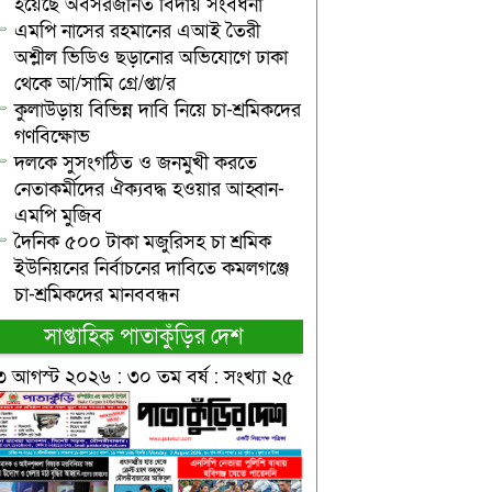
হয়েছে অবসরজনিত বিদায় সংবর্ধনা
এমপি নাসের রহমানের এআই তৈরী
অশ্লীল ভিডিও ছড়ানোর অভিযোগে ঢাকা
থেকে আ/সামি গ্রে/প্তা/র
কুলাউড়ায় বিভিন্ন দাবি নিয়ে চা-শ্রমিকদের
গণবিক্ষোভ
দলকে সুসংগঠিত ও জনমুখী করতে
নেতাকর্মীদের ঐক্যবদ্ধ হওয়ার আহ্বান-
এমপি মুজিব
দৈনিক ৫০০ টাকা মজুরিসহ চা শ্রমিক
ইউনিয়নের নির্বাচনের দাবিতে কমলগঞ্জে
চা-শ্রমিকদের মানববন্ধন
সাপ্তাহিক পাতাকুঁড়ির দেশ
৩ আগস্ট ২০২৬ : ৩০ তম বর্ষ : সংখ্যা ২৫