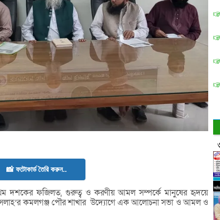
📸 ফটোকার্ড তৈরি করুন..
রথম দশকের ফজিলত, গুরুত্ব ও করণীয় আমল সম্পর্কে মানুষের হৃদয়ে
 ইসলাহ’র কমলগঞ্জ পৌর শাখার উদ্যোগে এক আলোচনা সভা ও আমল ও