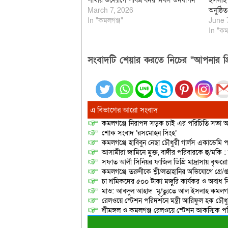
শাখার উদ্যোগে পবিত্র বদর দিবস উদযাপন
ইসলাহ’
March 7, 2026
অনুষ্ঠিত
In "কমলগঞ্জ"
June 
In "কম
সংবাদটি শেয়ার করতে নিচের “আপনার প্র
এ বিভাগের আরো সংবাদ
কমলগঞ্জে নিরাপদ সড়ক চাই এর পরিচিতি সভা অনু
শোক সংবাদ ‘রসমোহন সিংহ’
কমলগঞ্জে হাবিবুন নেছা চৌধুরী গার্লস একাডেমি প
আসামীরা জামিনে মুক্ত, বাদীর পরিবারকে হু/মকি :
সফাত আলী সিনিয়র ফাজিল ডিগ্রি মাদ্রাসায় বৃক্ষরোপ
কমলগঞ্জে তরুণীকে শ্লী/লতাহানির অভিযোগে গ্রে/প্
চা শ্রমিকদের ৫০০ টাকা মজুরি কার্যকর ও অবাধ ন
মাও: আবদুল আহাদ মৃ/ত্যুতে আল ইসলাহ কমলগঞ
রেলওয়ে স্টেশন পরিদর্শনে মন্ত্রী আরিফুল হক চৌধু
শ্রীমঙ্গল ও কমলগঞ্জ রেলওয়ে স্টেশন আকস্মিক 