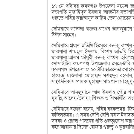
১৭ মে রবিাবর কমলগঞ্জ উপজেলা মডেল জ
সভাপতি মুজাহিদুল ইসলাম আজমীর সভাপতিত
শুরুতে পবিত্র কুরাআনুল কারিম তেলাওয়াতের ম
সেমিনারে শুভেচ্ছা বক্তব্য রাখেন আনজুমা
উদ্দীন সাহেব।
সেমিনারে প্রধান অতিথি হিসেবে বক্তব্য র
মাওলানা শামছুল ইসলাম, বিশেষ অতিথি 
মাওলানা আলম চৌধুরী, বক্তব্য রাখেন হবিগঞ্জ 
সোসাইটির কমলগঞ্জ উপজেলার সেক্রেটারি
কমলগঞ্জ উপজেলা সেক্রেটারি ছাত্রনেতা ম
হাফেজ মাওলানা মোহাম্মদ মশহুদুর রহমা
সাংগঠনিক সম্পাদক মুহাম্মদ মাওলানা মাহমুদুর
সেমিনারে আনজুমানে আল ইসলাহ পৌর শাখার বিভি
মুসল্লি, আলেম-উলামা, শিক্ষক ও শিক্ষার্থীরা 
সেমিনারে বক্তারা বলেন, পবিত্র বরকতময় জিলহ
ফজিলতময়। এ সময় বেশি বেশি নফল ইবাদত, ত
সদকা ও রোজা পালনের প্রতি গুরুত্বারোপ কর
করে আরাফার দিনের রোজার গুরুত্ব ও কুরবান