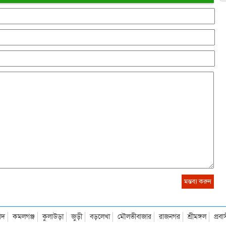
াদ
কমলগঞ্জ
কুলাউড়া
জুড়ী
বড়লেখা
মৌলভীবাজার
রাজনগর
শ্রীমঙ্গল
প্রব