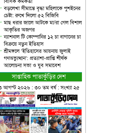
বিসিক কর্মকর্তা
বড়লেখা সীমান্তে বৃদ্ধা মহিলাকে পুশইনের
চেষ্টা: রুখে দিলো ৫২ বিজিবি
মাছ ধরার জালে আটকে মা/রা গেল বিশাল
আকৃতির অজগর
ন্যাশনাল টি কোম্পানির ১২ চা বাগানের চা
বিক্রয়ে নতুন ইতিহাস
শ্রীমঙ্গলে ‘ইতিহাসের আয়নায় জুলাই
গণঅভ্যুত্থান’: প্রত্যাশা-প্রাপ্তি শীর্ষক
আলোচনা সভা ও যুব সমাবেশ
সাপ্তাহিক পাতাকুঁড়ির দেশ
৩ আগস্ট ২০২৬ : ৩০ তম বর্ষ : সংখ্যা ২৫