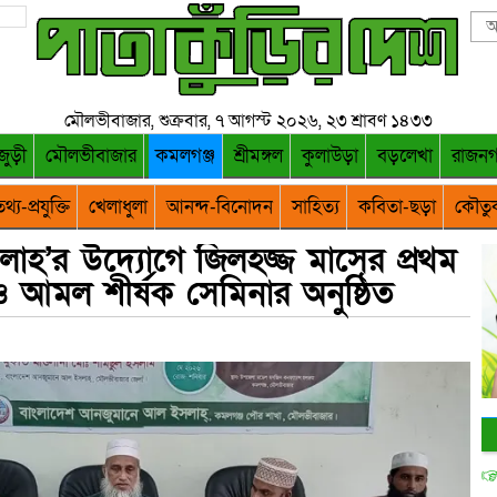
মৌলভীবাজার, শুক্রবার, ৭ আগস্ট ২০২৬, ২৩ শ্রাবণ ১৪৩৩
জুড়ী
মৌলভীবাজার
কমলগঞ্জ
শ্রীমঙ্গল
কুলাউড়া
বড়লেখা
রাজন
থ্য-প্রযুক্তি
খেলাধুলা
আনন্দ-বিনোদন
সাহিত্য
কবিতা-ছড়া
কৌতু
হ’র উদ্যোগে জিলহজ্জ মাসের প্রথম
মল শীর্ষক সেমিনার অনুষ্ঠিত