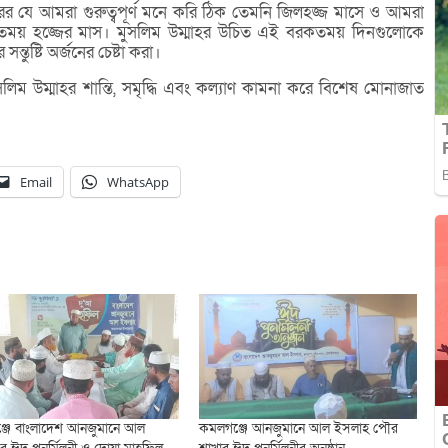
 যে আমরা গুরুত্বপূর্ণ মনে করি ঠিক তেমনি জিলহজ্জ মাসে ও আমরা
কতময় হজ্জের মাস। মুসলিম উম্মাহর উচিত এই বরকতময় দিনগুলোকে
্তুষ্টি অর্জনের চেষ্টা করা।
সলিম উম্মাহর শান্তি, সমৃদ্ধি এবং কল্যাণ কামনা করে বিশেষ মোনাজাত
Email
WhatsApp
জে বাংলাদেশ আনজুমানে আল
কমলগঞ্জে আনজুমানে আল ইসলাহ পৌর