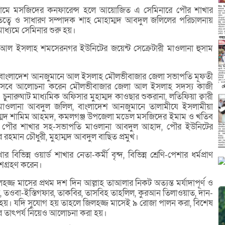
ামে মসজিদের কনফারেন্স হলে আয়োজিত এ সেমিনারে পৌর শাখার
্বে ও সাধারণ সম্পাদক শাহ মোহাম্মদ আবদুল জলিলের পরিচালনায়
াধ্যমে সেমিনার শুরু হয়।
নে আল ইসলাহ শমসেরনগর ইউনিটের জয়েন্ট সেক্রেটারী মাওলানা হুসাম
াখেন বাংলাদেশ আনজুমানে আল ইসলাহ মৌলভীবাজার জেলা সভাপতি মূফতী
হিসেবে আলোচনা করেন মৌলভীবাজার জেলা আল ইসলাহ সদস্য কাজী
চুনারুঘাট মাধ্যমিক অফিসার মুহাম্মদ কাওছার শুকরানা, লতিফিয়া ক্বারী
 মাওলানা আবদুল জলিল, বাংলাদেশ আনজুমানে তালামীযে ইসলামীয়া
োহাম্মদ শামিম আহমদ, কমলগঞ্জ উপজেলা মডেল মসজিদের ইমাম ও খতিব
ন, পৌর শাখার সহ-সভাপতি মাওলানা আবদুল আহাদ, পৌর ইউনিটের
 রহমান চৌধুরী, মুহাম্মদ আবদুল বাছিত প্রমুখ।
ন্ন ওয়ার্ড শাখার নেতা-কর্মী বৃন্দ, বিভিন্ন শ্রেণি-পেশার ধর্মপ্রাণ
অংশগ্রহণ করেন।
জ্জ মাসের প্রথম দশ দিন আল্লাহ তাআলার নিকট অত্যন্ত মর্যাদাপূর্ণ ও
ওবা-ইস্তিগফার, তাকবির, তাসবিহ তাহলিল, কুরআন তিলাওয়াত, দান-
া হয়। যদি সুযোগ হয় তাহলে জিলহজ্জ মাসেই ৯ রোজা পালন করা, বিশেষ
ির তাৎপর্য নিয়েও আলোচনা করা হয়।