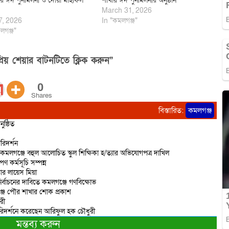
র ঈদ পুনর্মিলনী ও দোয়া মাহফিল
শাখার ঈদ পুনর্মিলনীর অনুষ্ঠান
March 31, 2026
7, 2026
In "কমলগঞ্জ"
লগঞ্জ"
িয় শেয়ার বাটনটিতে ক্লিক করুন”
0
Shares
বিস্তারিত:
কমলগঞ্জ
ষ্ঠিত
রিদর্শন
 কমলগঞ্জে বহুল আলোচিত স্কুল শিক্ষিকা হ/ত্যার অভিযোগপত্র দাখিল
ণ কর্মসূচি সম্পন্ন
তার লায়েস মিয়া
ির্বাচনের দাবিতে কমলগঞ্জে গণবিক্ষোভ
্জ পৌর শাখার শোক প্রকাশ
রী
পরিদর্শনে করেছেন আরিফুল হক চৌধুরী
মন্তব্য করুন