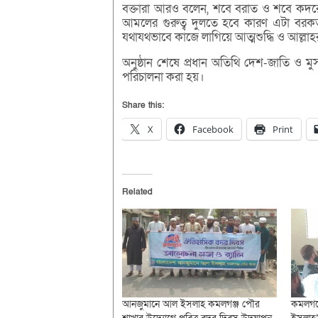
বক্তারা আরও বলেন, শবে বরাত ও শবে কদরের
আমলের গুরুত্ব দুলতে হবে কারণ এটা বর
যথাযথভাবে কাজে লাগিয়ে আত্মশুদ্ধি ও আল্লাহর সন
অনুষ্ঠান শেষে প্রধান অতিথি দেশ-জাতি ও মু
পরিচালনা করা হয়।
Share this:
X
Facebook
Print
Related
আনজুমানে আল ইসলাহ কমলগঞ্জ পৌর
কমলগঞ্