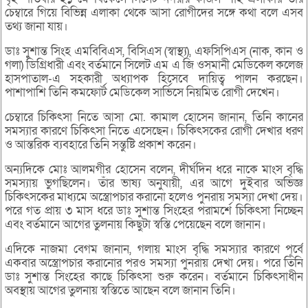
চেম্বারে গিয়ে বিভিন্ন এলাকা থেকে আসা রোগীদের সঙ্গে কথা বলে এসব
তথ্য জানা যায়।
ডাঃ সুশান্ত সিংহ এমবিবিএস, বিসিএস (স্বাস্থ্য), এফসিপিএস (নাক, কান ও
গলা) ডিগ্রিধারী এবং বর্তমানে সিলেট এম এ জি ওসমানী মেডিকেল কলেজ
হাসপাতাল-এ সহকারী অধ্যাপক হিসেবে দায়িত্ব পালন করছেন।
পাশাপাশি তিনি কমফোর্ট মেডিকেল সার্ভিসে নিয়মিত রোগী দেখেন।
চেম্বারে চিকিৎসা নিতে আসা মো. কামাল হোসেন জানান, তিনি কানের
সমস্যার কারণে চিকিৎসা নিতে এসেছেন। চিকিৎসকের রোগী দেখার ধরণ
ও আন্তরিক ব্যবহারে তিনি সন্তুষ্টি প্রকাশ করেন।
অন্যদিকে মোঃ আলমগীর হোসেন বলেন, দীর্ঘদিন ধরে নাকে মাংস বৃদ্ধি
সমস্যায় ভুগছিলেন। তাঁর ভাষ্য অনুযায়ী, এর আগে দুইবার অভিজ্ঞ
চিকিৎসকের মাধ্যমে অস্ত্রোপচার করানো হলেও পুনরায় সমস্যা দেখা দেয়।
পরে গত প্রায় ৩ মাস ধরে ডাঃ সুশান্ত সিংহের পরামর্শে চিকিৎসা নিচ্ছেন
এবং বর্তমানে আগের তুলনায় কিছুটা স্বস্তি পেয়েছেন বলে জানান।
এদিকে নাজমা বেগম জানান, গলায় মাংস বৃদ্ধি সমস্যার কারণে পূর্বে
একবার অস্ত্রোপচার করানোর পরও সমস্যা পুনরায় দেখা দেয়। পরে তিনি
ডাঃ সুশান্ত সিংহের কাছে চিকিৎসা শুরু করেন। বর্তমানে চিকিৎসাধীন
অবস্থায় আগের তুলনায় স্বস্তিতে আছেন বলে জানান তিনি।