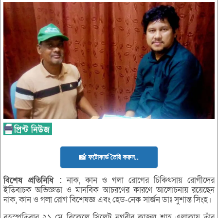
📸 ফটোকার্ড তৈরি করুন..
বিশেষ
প্রতিনিধি :
নাক, কান ও গলা রোগের চিকিৎসায় রোগীদের
ইতিবাচক অভিজ্ঞতা ও মানবিক আচরণের কারণে আলোচনায় রয়েছেন
নাক, কান ও গলা রোগ বিশেষজ্ঞ এবং হেড-নেক সার্জন ডাঃ সুশান্ত সিংহ।
বৃহস্পতিবার ২১ মে বিকেলে সিলেট নগরীর কাজল শাহ এলাকায় তাঁর