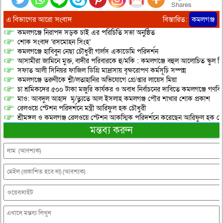
Shares
এ বিভাগের আরো সংবাদ
বিস্তারিত:
কমলগঞ্জ
কমলগঞ্জে নিরাপদ সড়ক চাই এর পরিচিতি সভা অনুষ্ঠিত
শোক সংবাদ ‘রসমোহন সিংহ’
কমলগঞ্জে হাবিবুন নেছা চৌধুরী গার্লস একাডেমি পরিদর্শন
আসামীরা জামিনে মুক্ত, বাদীর পরিবারকে হু/মকি : কমলগঞ্জে বহুল আলোচিত স্কুল শি
সফাত আলী সিনিয়র ফাজিল ডিগ্রি মাদ্রাসায় বৃক্ষরোপণ কর্মসূচি সম্পন্ন
কমলগঞ্জে তরুণীকে শ্লী/লতাহানির অভিযোগে গ্রে/প্তার লায়েস মিয়া
চা শ্রমিকদের ৫০০ টাকা মজুরি কার্যকর ও অবাধ নির্বাচনের দাবিতে কমলগঞ্জে গণবি
মাও: আবদুল আহাদ মৃ/ত্যুতে আল ইসলাহ কমলগঞ্জ পৌর শাখার শোক প্রকাশ
রেলওয়ে স্টেশন পরিদর্শনে মন্ত্রী আরিফুল হক চৌধুরী
শ্রীমঙ্গল ও কমলগঞ্জ রেলওয়ে স্টেশন আকস্মিক পরিদর্শনে করেছেন আরিফুল হক চৌ
মন্তব্য করুন