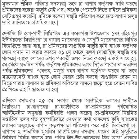
মুসলমান শ্রমিক পরিবার সদস্যরা| তবে চা বাগান কর্তৃপক্ষ দাবি করছে
শ্রমিকদের বকেয়া মজুরি নেই এবং অর্ধেক পেমেন্টে দিতে চাইলে শ্রমিকরা
সেটি গ্রহণ করেনি| এদিকে বকেয়া মজুরি পরিশোধ করে দ্রুত বাগান চালুর
দাবি জানিয়েছে চা শ্রমিক সংঘ|
দেউন্দি টি কোম্পানী লিমিটেড এর কমলগঞ্জ উপজেলার ১নং রহিমপুর
ইউনিয়নের মিরতিংগা চা বাগান ম্যানেজার ও ডেপুটি ম্যানেজারের লিখিত
বিজ্ঞপ্তিতে জানা যায়, চা শ্রমিকদের সাপ্তাহিক মজুরি কৃষি ব্যাংক কর্তৃপক্ষ
লোন প্রদান না করার কারনে ২১ মে থেকে তলব (সাপ্তাহিক মজুরি) বন্ধ
থাকছে| ব্যাংক লোনের উপর পরবর্তী তলব নির্ভর করছে| একই সাথে ২১
মে থেকে যতদিন পর্যন্ত কর্তৃপক্ষ শ্রমিকদের তলব দিতে পারবে না ততদিন
পর্যন্ত শ্রমিকদের ¯^বেতন, মজুরি বহন বাগান কর্তৃপক্ষ করবে না| তবে
ম্যানেজমেন্ট ব্যাংক হতে লোন নেয়ার চেষ্টা করবে| সাপ্তাহিক বেতন না
দিতে পারায় সাধারণ চা শ্রমিকরা অফিসের সামনে জড়ো হয়ে বেতন দাবির
প্রেক্ষিতে এই সিন্ধান্ত দেয়া হয়|
এদিকে সোমবার ২৫ মে সকাল থেকে সাপ্তাহিক তলবের দাবীতে
মিরতিংগা চা-বাগানের চা-ফ্যাক্টরিতে চা-শ্রমিকদের পূর্বঘোষিত
আল্টিমেটাম অনুযায়ী কর্মবিরতি পালন করেন| চা-শ্রমিকদের নিয়মিত
সপ্তাহিক তলব গত বৃহস্পতিবারে দেওয়ার কথা থাকলেও কৃষি ব্যাংকের
লোনের অজুহাতে বাগান কতৃপক্ষ তা পরিশোধ করে নাই| মিরতিংগা চা-
বাগানে ২ শতাধিক মুসলিম চা-শ্রমিকের বসবাস, যাদের এই মুজুরিতে
জীবিকা নির্বাহ করতে হয়| পবিত্র ঈদ-উল-আজাহার ঠিক আগে এভাবে