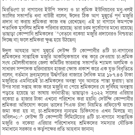
মিরতিংগা চা বাগানের ইউপি সদস্য ও চা শ্রমিক ইউনিয়নের মনু-ধলই
ভ্যালির সভাপতি ধনা বাউরী বলেন, ঈদের ঠিক আগ মুহুূর্তে পূর্ণ মজুরি
প্রদান না করায় শ্রমিকরা কাজ বন্ধ রেখেছেন| এই চা বাগানে কমপক্ষে
শতাধিক মুসলিম শ্রমিক পরিবার রয়েছে| তারা চরম দুর্ভোগের মধ্যে রয়েছে|
তাছাড়া কোম্পানি শ্রমিকদের ¯^বেতনে বকেয়া মজুরি প্রদানেরও নিশ্চয়তা
দিচ্ছে না| ফলে শ্রমিকরা ক্ষুব্ধ হয়ে উঠছেন|
ঈদুল আযহার আগ মুহুর্তে দেউন্দ টি কোম্পানীর ৪টি চা-বাগানের
শ্রমিকদের সাপ্তাহিক মজুরি আকস্মিকভাবে বন্ধ করে দেওয়ায় চা-শ্রমিক
সংঘ মৌলভীবাজার জেলা কমিটির ভারপ্রাপ্ত সভাপতি শ্যামল অলমিক ও
সাধারণ সম্পাদক হরিনারায়ন হাজরা ক্ষোভ প্রকাশ করে এক যুক্ত বিবৃতিতে
বলেন, বর্তমান দ্রব্যমূল্যের ঊর্দ্ধগতির বাজারে দৈনিক মাত্র ১৮৭.৪৩ টাকা
মজুরিতে এমনিতেই চা-শ্রমিকদের অবস্থা ‘নুন আনতে পান্তা ফুরায়’| তার
উপর সারা সপ্তাহ কাজ করে মজুরি না পেয়ে শ্রমিকদের যে দুর্বিষহ অবস্থায়
পড়তে হয়েছে তা ভাষায় বর্ণনাতীত| তাছাড়াও ২০২২ সালের এরিয়ার
বকেয়া ৪ হাজার টাকা এখনো পরিশোধ করা হয়নি| দেউন্দি কোম্পানীর
শ্রমিকরা অভিযোগ করেন তাদের পিএফ চাঁদা নিয়মিত প্রফিডেন্ট ফান্ডে
জমা করা হয় না, চা-শ্রমিকদের ন্যূনতম চিকিৎসাও এখন মিলছে না|
অবিল¤ে^ দেউন্দ টি কোম্পানী লিমিটেডের ৪টি চা-বাগানে সাপ্তাহিক
মজুরি ও বকেয়া এরিয়ার পরিশোধসহ শ্রমিকদের সমস্যার যৌক্তিক
সমাধানে সরকার ও কর্তৃপক্ষের প্রতি আহবান জানান|