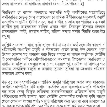
তলব না দেওয়া চা-বাগানের সাধারণ মেনে নিতে পারে নাই|
মিরতিংগা চা বাগান পঞ্চায়েত সভাপতি মন্টু অলমিকের সভাপতিত্বে
কর্মবিরতির নেতৃত্ব দেন বাংলাদেশ চা শ্রমিক ইউনিয়নের মনু-ধলই ভ্যালী
সভাপতি ও স্থানীয় ইউপি সদস্য ধনা বাউরি, চা-ছাত্র যুব পরিষদ মনু-ধলই
ভ্যালীর যুগ্ম আহব্বায়ক মানিক প্রসাদ পাল, সিরাজুল ইসলাম জব্বার,
রামনারাইন ˆকরী, ইমরান নাজির, মহিলা দফার সর্দার নিয়তি রাজগৌড়
প্রমুখ|
সংশ্লিষ্ট সূত্রে জানা যায়, কৃষি ব্যাংক ঋণ না দেয়ায় অর্থ সংকটের কারণে চা
শ্রমিকদের সাপ্তাহিক মজুরি ও স্টাফদের বেতন-ভাতা, ঈদ বোনাস, পূজা
উৎসব বোনাস সহ অন্যান্য খরচ দিতে পারছে না বাগান কর্তৃপক্ষ| দেউন্দি
টি কোম্পানির অধীনে মৌলভীবাজারের কমলগঞ্জ উপজেলার মিরতিংগা চা
বাগান ও হবিগঞ্জ জেলার লাল চান্দ, নোয়াপাড়া, দেউন্দি চা বাগানে গত
সপ্তাহে সাপ্তাহিক মজুরি ও অন্যান্য সুযোগ সুবিধা না দেওয়ায় শ্রমিকরা
অসন্তোষ প্রকাশ করে|
গত ২১ মে বৃহস্পতিবার সাপ্তাহিক মজুরি পরিশোধ করার কথা থাকলেও
দেউন্ডি কোম্পানীর ৪টি বাগানে কর্তৃপক্ষ আকস্মিকভাবে মজুরি পরিশোধ
বন্ধ করে দেন| বিক্ষুদ্ধ শ্রমিকরা তাৎক্ষণিকভাবে প্রতিবাদ করে মজুরি
পরিশোধের দাবি জানায়| তবে দেউন্দি কোম্পানীর কর্তপক্ষ কৃষি ব্যাংক
থেকে লোন না পাওয়া পর্যন্ত মজুরি পরিশোধ করা হবে না বলে জানালে ২৫
মে সকাল থেকে ৪টি বাগানের শ্রমিকরা একযোগে কর্মবিরতি শুরু করে|