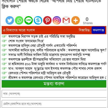
সংবাদটি শেয়ার করতে নিচের “আপনার প্রিয় শেয়ার বাটনটিতে
ক্লিক করুন”
0
Shares
এ বিভাগের আরো সংবাদ
বিস্তারিত:
কমলগঞ্জ
কমলগঞ্জে নিরাপদ সড়ক চাই এর পরিচিতি সভা অনুষ্ঠিত
শোক সংবাদ ‘রসমোহন সিংহ’
কমলগঞ্জে হাবিবুন নেছা চৌধুরী গার্লস একাডেমি পরিদর্শন
আসামীরা জামিনে মুক্ত, বাদীর পরিবারকে হু/মকি : কমলগঞ্জে বহুল আলোচিত স্কুল শি
সফাত আলী সিনিয়র ফাজিল ডিগ্রি মাদ্রাসায় বৃক্ষরোপণ কর্মসূচি সম্পন্ন
কমলগঞ্জে তরুণীকে শ্লী/লতাহানির অভিযোগে গ্রে/প্তার লায়েস মিয়া
চা শ্রমিকদের ৫০০ টাকা মজুরি কার্যকর ও অবাধ নির্বাচনের দাবিতে কমলগঞ্জে গণবি
মাও: আবদুল আহাদ মৃ/ত্যুতে আল ইসলাহ কমলগঞ্জ পৌর শাখার শোক প্রকাশ
রেলওয়ে স্টেশন পরিদর্শনে মন্ত্রী আরিফুল হক চৌধুরী
শ্রীমঙ্গল ও কমলগঞ্জ রেলওয়ে স্টেশন আকস্মিক পরিদর্শনে করেছেন আরিফুল হক চৌ
মন্তব্য করুন