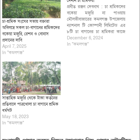
দেননি চা শ্রমিকরা
প্রনীত রঞ্জন দেবনাথ : চা শ্রমিকদের
বকেয়া মজুরি না পাওয়ায়
মৌলভীবাজারের কমলগঞ্জ উপজেলায়
চা-শ্রমিক সংঘের সভায় বক্তারা
ন্যাশনাল টি কোম্পানী লিমিটেড এর
অবিলম্বে সকল চা-বাগানের শ্রমিকদের
৮টি চা বাগানের চা শ্রমিকরা কাজে
বকেয়া মজুরি, রেশন ও বোনাস
যোগদান করেননি। বকেয়া মজুরি
December 6, 2024
প্রদানের দাবি
প্রদান ও বিভিন্ন দাবি দাওয়া
In "কমলগঞ্জ"
April 7, 2025
বাস্তবায়নের আশ্বাসের প্রায় ৩ মাস
In "কমলগঞ্জ"
বন্ধের পর পরিপ্রেক্ষিতে ন্যাশনাল টি
কোম্পানি লিমিটেড এর সবকটি
বাগানের চা শ্রমিকরা…
সাপ্তাহিক মজুরি থেকে টাকা কর্তনের
প্রতিবাদে পাত্রখোলা চা বাগানে শ্রমিক
ধর্মঘট
May 18, 2023
In "কমলগঞ্জ"