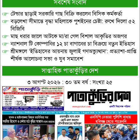
সর্বশেষ সংবাদ
টেন্ডার ছাড়াই সরকারি গাছ বিক্রি করলেন বিসিক কর্মকর্তা
বড়লেখা সীমান্তে বৃদ্ধা মহিলাকে পুশইনের চেষ্টা: রুখে দিলো ৫২
বিজিবি
মাছ ধরার জালে আটকে মা/রা গেল বিশাল আকৃতির অজগর
ন্যাশনাল টি কোম্পানির ১২ চা বাগানের চা বিক্রয়ে নতুন ইতিহাস
শ্রীমঙ্গলে ‘ইতিহাসের আয়নায় জুলাই গণঅভ্যুত্থান’: প্রত্যাশা-প্রাপ্তি
শীর্ষক আলোচনা সভা ও যুব সমাবেশ
সাপ্তাহিক পাতাকুঁড়ির দেশ
৩ আগস্ট ২০২৬ : ৩০ তম বর্ষ : সংখ্যা ২৫