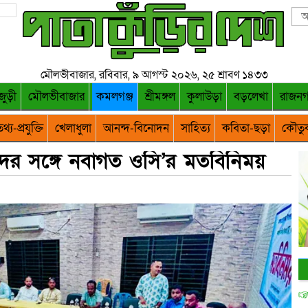
মৌলভীবাজার, রবিবার, ৯ আগস্ট ২০২৬, ২৫ শ্রাবণ ১৪৩৩
জুড়ী
মৌলভীবাজার
কমলগঞ্জ
শ্রীমঙ্গল
কুলাউড়া
বড়লেখা
রাজন
থ্য-প্রযুক্তি
খেলাধুলা
আনন্দ-বিনোদন
সাহিত্য
কবিতা-ছড়া
কৌতু
দের সঙ্গে নবাগত ওসি’র মতবিনিময়