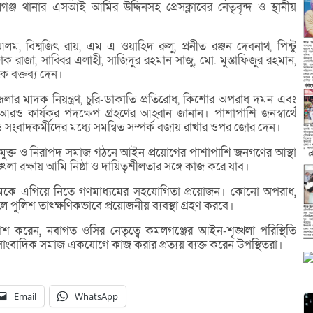
জ থানার এসআই আমির উদ্দিনসহ প্রেসক্লাবের নেতৃবৃন্দ ও স্থানীয়
, বিশ্বজিৎ রায়, এম এ ওয়াহিদ রুলু, প্রনীত রঞ্জন দেবনাথ, পিন্টু
জাক রাজা, সাব্বির এলাহী, সাজিদুর রহমান সাজু, মো. মুস্তাফিজুর রহমান,
 বক্তব্য দেন।
েলার মাদক নিয়ন্ত্রণ, চুরি-ডাকাতি প্রতিরোধ, কিশোর অপরাধ দমন এবং
ে আরও কার্যকর পদক্ষেপ গ্রহণের আহ্বান জানান। পাশাপাশি জনস্বার্থে
িশ ও সংবাদকর্মীদের মধ্যে সমন্বিত সম্পর্ক বজায় রাখার ওপর জোর দেন।
রাধমুক্ত ও নিরাপদ সমাজ গঠনে আইন প্রয়োগের পাশাপাশি জনগণের আস্থা
্খলা রক্ষায় আমি নিষ্ঠা ও দায়িত্বশীলতার সঙ্গে কাজ করে যাব।
ক্রমকে এগিয়ে নিতে গণমাধ্যমের সহযোগিতা প্রয়োজন। কোনো অপরাধ,
 হলে পুলিশ তাৎক্ষণিকভাবে প্রয়োজনীয় ব্যবস্থা গ্রহণ করবে।
শ করেন, নবাগত ওসির নেতৃত্বে কমলগঞ্জের আইন-শৃঙ্খলা পরিস্থিতি
াংবাদিক সমাজ একযোগে কাজ করার প্রত্যয় ব্যক্ত করেন উপস্থিতরা।
Email
WhatsApp