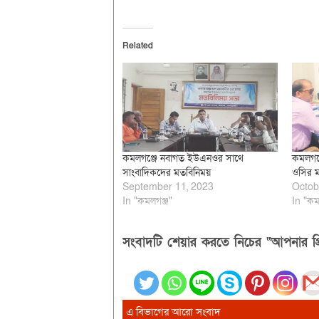
Related
কমলগঞ্জে নবাগত ইউএনওর সাথে
কমলগঞ্
সাংবাদিকদের মতবিনিময়
ওসির 
September 11, 2023
Octob
In "কমলগঞ্জ"
In "কম
সংবাদটি শেয়ার করতে নিচের “আপনার প্র
এ বিভাগের আরো সংবাদ