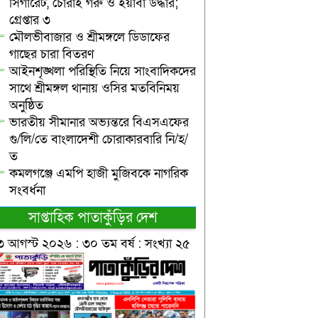
সিগারেট, চোরাই গরু ও ইয়াবা উদ্ধার;
গ্রেপ্তার ৩
মৌলভীবাজার ও শ্রীমঙ্গলে ডিডাফের
গাছের চারা বিতরণ
আইনশৃঙ্খলা পরিস্থিতি নিয়ে সাংবাদিকদের
সাথে শ্রীমঙ্গল থানায় ওসির মতবিনিময়
অনুষ্ঠিত
ভারতীয় সীমানার অভ্যন্তরে বিএসএফের
গু/লি/তে বাংলাদেশী চোরাকারবারি নি/হ/
ত
কমলগঞ্জে এমপি হাজী মুজিবকে নাগরিক
সংবর্ধনা
সাপ্তাহিক পাতাকুঁড়ির দেশ
৩ আগস্ট ২০২৬ : ৩০ তম বর্ষ : সংখ্যা ২৫