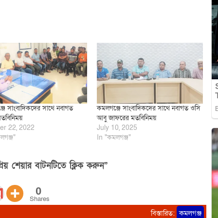
জে সাংবাদিকদের সাথে নবাগত
কমলগঞ্জে সাংবাদিকদের সাথে নবাগত ওসি
মতবিনিময়
আবু জাফরের মতবিনিময়
er 22, 2022
July 10, 2025
লগঞ্জ"
In "কমলগঞ্জ"
িয় শেয়ার বাটনটিতে ক্লিক করুন”
0
Shares
বিস্তারিত:
কমলগঞ্জ