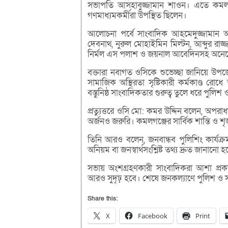
সভাপতি আসহাবুজ্জামান শাওন। এতে কমলগঞ্
গণমাধ্যমকর্মীরা উপস্থিত ছিলেন।
আলোচনা পর্বে সাংবাদিক আহমেদুজ্জামান আলম
দেবনাথ, নুরুল মোহাইমিন মিল্টন, আব্দুর রাজ্
নির্মল এস পলাশ ও জয়নাল আবেদিনসহ অনেকে
বক্তারা নবাগত ওসিকে শুভেচ্ছা জানিয়ে উপজ
সামাজিক অস্থিরতা সৃষ্টিকারী কর্মকাণ্ড রোধ
বস্তুনিষ্ঠ সাংবাদিকতার গুরুত্ব তুলে ধরে পুল
প্রত্যুত্তরে ওসি মো: কমর উদ্দিন বলেন, অপ
অর্জনও জরুরি। কমলগঞ্জের সার্বিক শান্তি ও শৃঙ
তিনি আরও বলেন, জনবান্ধব পুলিশিং কার্য
অনিয়ম বা জনস্বার্থসংশ্লিষ্ট তথ্য দ্রুত জানানো
সভায় অংশগ্রহণকারী সাংবাদিকরা আশা প্রকা
আরও সুদৃঢ় হবে। শেষে জনকল্যাণে পুলিশ ও স
Share this:
X
Facebook
Print