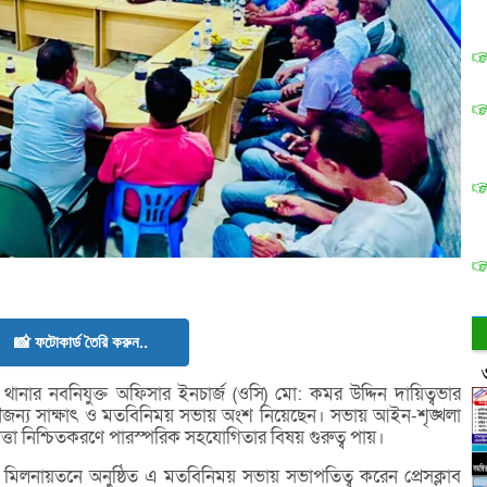
📸 ফটোকার্ড তৈরি করুন..
নার নবনিযুক্ত অফিসার ইনচার্জ (ওসি) মো: কমর উদ্দিন দায়িত্বভার
ৌজন্য সাক্ষাৎ ও মতবিনিময় সভায় অংশ নিয়েছেন। সভায় আইন-শৃঙ্খলা
্তা নিশ্চিতকরণে পারস্পরিক সহযোগিতার বিষয় গুরুত্ব পায়।
ব মিলনায়তনে অনুষ্ঠিত এ মতবিনিময় সভায় সভাপতিত্ব করেন প্রেসক্লাব