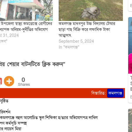
ল উপজেলা স্বাস্থ্য কমপ্লেক্সে রোগীদের
কমলগঞ্জ মাধবপুর উচ্চ বিদ্যালয় টেন্ডার
 ব্যাপক অনিয়ম-দুর্নীতির অভিযোগ
ছাড়া গাছ বিক্রি করে লক্ষাধিক টাকা
t 31, 2024
আত্মসাৎ
মঙ্গল"
September 5, 2024
In "কমলগঞ্জ"
িয় শেয়ার বাটনটিতে ক্লিক করুন”
0
Shares
বিস্তারিত:
কমলগঞ্জ
ষ্ঠিত
রিদর্শন
 কমলগঞ্জে বহুল আলোচিত স্কুল শিক্ষিকা হ/ত্যার অভিযোগপত্র দাখিল
ণ কর্মসূচি সম্পন্ন
তার লায়েস মিয়া