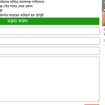
ির্বাচনের দাবিতে কমলগঞ্জে গণবিক্ষোভ
্জ পৌর শাখার শোক প্রকাশ
রী
পরিদর্শনে করেছেন আরিফুল হক চৌধুরী
মন্তব্য করুন