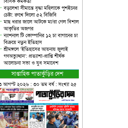
বিসিক কর্মকর্তা
বড়লেখা সীমান্তে বৃদ্ধা মহিলাকে পুশইনের
চেষ্টা: রুখে দিলো ৫২ বিজিবি
মাছ ধরার জালে আটকে মা/রা গেল বিশাল
আকৃতির অজগর
ন্যাশনাল টি কোম্পানির ১২ চা বাগানের চা
বিক্রয়ে নতুন ইতিহাস
শ্রীমঙ্গলে ‘ইতিহাসের আয়নায় জুলাই
গণঅভ্যুত্থান’: প্রত্যাশা-প্রাপ্তি শীর্ষক
আলোচনা সভা ও যুব সমাবেশ
সাপ্তাহিক পাতাকুঁড়ির দেশ
৩ আগস্ট ২০২৬ : ৩০ তম বর্ষ : সংখ্যা ২৫