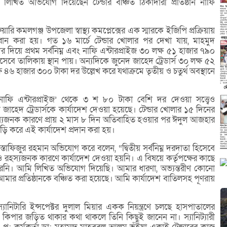
ন লিখিত অভিযোগ দিয়েছেন টেন্ডার বঞ্চিত ঠিকাদারী প্রতিষ্ঠান নাফি
ারি কমলগঞ্জ উপজেলা স্বাস্থ্য কমপ্লেক্সের এক স্মারকে ইজিপি প্রক্রিয়ায়
্বান করা হয়। গত ১৬ মার্চে টেন্ডার খোলার পর দেখা যায়, মাহমুদ
 দিয়ে প্রথম সর্বনিম্ন এবং নাফি এন্টারপ্রাইজ ৩০ লক্ষ ৫১ হাজার ৭৯০
 হিসেবে তালিকায় স্থান পায়। অন্যদিকে জুনেদ জাহেদ ট্রেডার্স ৩০ লক্ষ ৫২
ষ ৪৬ হাজার ৩০০ টাকা দর উল্লেখ করে যথাক্রমে তৃতীয় ও চতুর্থ অবস্থানে
 ‘নাফি এন্টারপ্রাইজ’ থেকে ৩ শ ৮০ টাকা বেশি দর দেওয়া সত্ত্বেও
দ জাহেদ ট্রেডার্সকে কার্যাদেশ দেওয়া হয়েছে। টেন্ডার খোলার ১৫ দিনের
 রহস্যজনক কারণে প্রায় ২ মাস ৮ দিন অতিবাহিত হওয়ার পর ঈদুল আজহার
ি করে এই কার্যাদেশ প্রদান করা হয়।
মোস্তাফিজুর রহমান অভিযোগ করে বলেন, “দ্বিতীয় সর্বনিম্ন দরদাতা হিসেবে
ও রহস্যজনক কারণে কার্যাদেশ দেওয়া হয়নি। এ বিষয়ে কর্তৃপক্ষের কাছে
রেনি। আমি লিখিত অভিযোগ দিয়েছি। আমার ধারণা, অভ্যন্তরীণ কোনো
ার প্রতিষ্ঠানকে বঞ্চিত করা হয়েছে। আমি কার্যাদেশ বাতিলসহ পূণরায়
ানিটারি ইন্সপেক্টর দুলাল মিয়ার একক নিয়ন্ত্রণে চলছে হাসপাতালের
্টোর কিপার জড়িত থাকার কথা থাকলে তিনি কিছুই জানেন না। স্যানিট্যারী