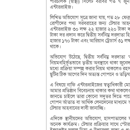
পরিচালক (স্বাস্থ্য) সিলেট বরাবর গত ৭ জু
এন্টারপ্রাইজ।
লিখিত অভিযোগ সূত্রে জানা যায়, গত ২৮ ফেব্রুয়
রোগীদের পথ্য সরবরাহের জন্য টেন্ডার আহ
এন্টারপ্রাইজ ৩০ লক্ষ ২২ হাজার ২২০ টাকা দর
টাকা দর প্রদান করে দ্বিতীয় সর্বনিম্ন দরদাতা
হাজার ১৭০ টাকা এবং আরিয়ান ট্রেডার্স ৩১ লক্
থাকে।
অভিযোগ উঠেছে, দ্বিতীয় সর্বনিম্ন দরদাতা
নিয়মবহির্ভূতভাবে তৃতীয় অবস্থানে থাকা জুনে
মধ্যে প্রক্রিয়া সম্পন্ন করার নিয়ম থাকলেও
ছুটির ঠিক আগের দিন অত্যন্ত গোপনে ও তড়িঘড়
এ বিষয়ে নাফি এন্টারপ্রাইজের স্বত্বাধিকারী 
আমার প্রতিষ্ঠান বিবেচনায় থাকার কথা থাকলে
জানতে চাইলে তারা কোনো সদুত্তর দিতে পা
গোপন আঁতাত বা আর্থিক লেনদেনের মাধ্যমে আম
টেন্ডার আহবানের দাবী জানাচ্ছি।
এদিকে স্থানীয়দের অভিযোগ, হাসপাতালের স্য
অনেক কার্যক্রম। টেন্ডার প্রক্রিয়ার সাথে স