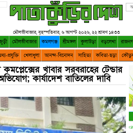
মৌলভীবাজার, বৃহস্পতিবার, ৬ আগস্ট ২০২৬, ২২ শ্রাবণ ১৪৩৩
জুড়ী
মৌলভীবাজার
কমলগঞ্জ
শ্রীমঙ্গল
কুলাউড়া
বড়লেখা
রাজন
থ্য-প্রযুক্তি
খেলাধুলা
আনন্দ-বিনোদন
সাহিত্য
কবিতা-ছড়া
কৌতু
য কমপ্লেক্সের খাবার সরবরাহের টেন্ডার
 অভিযোগ; কার্যাদেশ বাতিলের দাবি