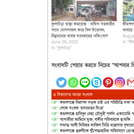
কুলাউড়া স্বাস্থ্য কমপ্লেক্স : অফিস সহকারীর
শ্রীমঙ্গ
সাথে যোগসাজশ করে বিল উত্তোলন,
খাবারে
নিম্নমানের খাবার সরবরাহের অভি/যোগ
Augus
June 26, 2025
In "শ্রী
In "কুলাউড়া"
সংবাদটি শেয়ার করতে নিচের “আপনার প্র
এ বিভাগের আরো সংবাদ
কমলগঞ্জে নিরাপদ সড়ক চাই এর পরিচিতি সভা অনু
শোক সংবাদ ‘রসমোহন সিংহ’
কমলগঞ্জে হাবিবুন নেছা চৌধুরী গার্লস একাডেমি প
আসামীরা জামিনে মুক্ত, বাদীর পরিবারকে হু/মকি :
সফাত আলী সিনিয়র ফাজিল ডিগ্রি মাদ্রাসায় বৃক্ষরোপ
কমলগঞ্জে তরুণীকে শ্লী/লতাহানির অভিযোগে গ্রে/প্