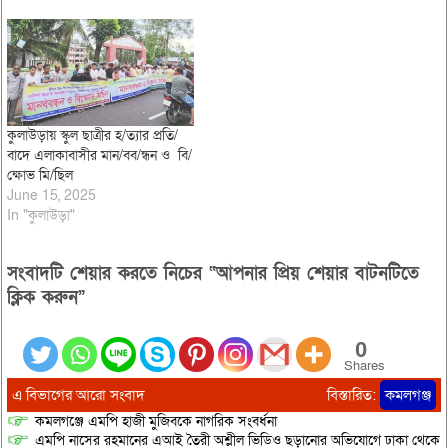
কুলাউড়ায় স্কুল ছাত্রীর হ/ত্যার প্রতি/
বাদে এলাকাবাসীর মান/বব/ন্ধন ও বি/
ক্ষোভ মি/ছিল
June 15, 2025
In "কুলাউড়া"
সংবাদটি শেয়ার করতে নিচের “আপনার প্রিয় শেয়ার বাটনটিতে
ক্লিক করুন”
0
Shares
এ বিভাগের আরো সংবাদ
বিস্তারিত:
কমলগঞ্জ
কমলগঞ্জে এমপি হাজী মুজিবকে নাগরিক সংবর্ধনা
এমপি নাসের রহমানের এআই তৈরী অশ্লীল ভিডিও ছড়ানোর অভিযোগে ঢাকা থেকে আ/সা