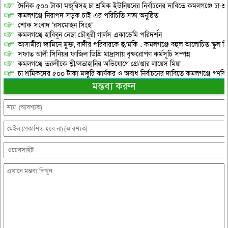
দৈনিক ৫০০ টাকা মজুরিসহ চা শ্রমিক ইউনিয়নের নির্বাচনের দাবিতে কমলগঞ্জে চা-শ্
কমলগঞ্জে নিরাপদ সড়ক চাই এর পরিচিতি সভা অনুষ্ঠিত
শোক সংবাদ ‘রসমোহন সিংহ’
কমলগঞ্জে হাবিবুন নেছা চৌধুরী গার্লস একাডেমি পরিদর্শন
আসামীরা জামিনে মুক্ত, বাদীর পরিবারকে হু/মকি : কমলগঞ্জে বহুল আলোচিত স্কুল শি
সফাত আলী সিনিয়র ফাজিল ডিগ্রি মাদ্রাসায় বৃক্ষরোপণ কর্মসূচি সম্পন্ন
কমলগঞ্জে তরুণীকে শ্লী/লতাহানির অভিযোগে গ্রে/প্তার লায়েস মিয়া
চা শ্রমিকদের ৫০০ টাকা মজুরি কার্যকর ও অবাধ নির্বাচনের দাবিতে কমলগঞ্জে গণবি
মন্তব্য করুন