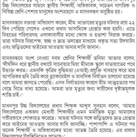
উচ্চ বিদ্যালয়ের সামনে স্থানীয় শিক্ষার্থী, অভিভাবক, সচেতন নাগরিক ও
বিভিন্ন শ্রেণি-পেশার মানুষের অংশগ্রহণে এ মানববন্ধন অনুষ্ঠিত হয়।
মানববন্ধনে বক্তারা অভিযোগ করেন, মীম আক্তারের মৃত্যুর ঘটনার প্রায় ২২
দিন পেরিয়ে গেলেও এখনো প্রধান আসামিকে গ্রেপ্তার করা হয়নি। এতে
নিহতের পরিবারসহ এলাকাবাসীর মধ্যে ক্ষোভ ও হতাশা বিরাজ করছে।
তারা ঘটনার নিরপেক্ষ, স্বচ্ছ ও দ্রুত তদন্তের মাধ্যমে প্রকৃত সত্য উদঘাটন
এবং জড়িতদের আইনের আওতায় আনার দাবি জানান।
মানববন্ধনে অংশ নেওয়া নবম শ্রেণির শিক্ষার্থী তনিমা আক্তার বলেন,
‘দীর্ঘদিন ধরে স্থানীয় বখাটে সানোয়ার মিয়া মীমকে স্কুলে যাতায়াতের পথে
উত্ত্যক্ত করত। এমনকি কৃত্রিম বুদ্ধিমত্তা (এআই) প্রযুক্তি ব্যবহার করে তার
আপত্তিকর ছবি তৈরি করে ব্ল্যাকমেইল ও মানসিক নির্যাতন চালানো হয়েছে
বলে আমরা জানতে পেরেছি। এসব নির্যাতনের কারণে মীম আত্মহত্যার পথ
বেছে নিতে বাধ্য হয়েছে। আমরা তার মৃত্যুর জন্য দায়ীদের দৃষ্টান্তমূলক
শাস্তি চাই।’
মাধবপুর উচ্চ বিদ্যালয়ের প্রধান শিক্ষক আব্দুস সুবহান বলেন, ‘আমার
বিদ্যালয়ের একজন মেধাবী শিক্ষার্থীর এমন মর্মান্তিক মৃত্যু আমাদের
গভীরভাবে শোকাহত করেছে। আমরা ঘটনার সঙ্গে জড়িতদের দ্রুত গ্রেপ্তার
করে আইনের আওতায় আনার দাবি জানাচ্ছি। পাশাপাশি এ ঘটনার পর
অনেক শিক্ষার্থী ও অভিভাবকের মধ্যে আতঙ্ক তৈরি হয়েছে। এর প্রভাব
বিদ্যালয়ের উপস্থিতিতেও পড়েছে।’