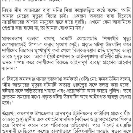
নিহত মীম আক্তারের বাবা মনির মিয়া কান্নাজড়িত কণ্ঠে বলেন, ‘আমি
আমার মেয়ের মৃত্যুর বিচার চাই। একজন অসহায় বাবা হিসেবে
ন্যায়বিচারের আশায় মানুষের দ্বারে দ্বারে ঘুরছি। এখনো কেন আসামিকে
গ্রেপ্তার করা যাচ্ছে না, তা আমার বোধগম্য নয়।’
মানববন্ধনে বক্তারা বলেন, ‘একটি কোমলমতি শিক্ষার্থীর মৃত্যু
কোনোভাবেই উপেক্ষা করার সুযোগ নেই। প্রকৃত ঘটনা উদঘাটন করে
দায়ীদের বিচারের মুখোমুখি করা গেলে বিচারব্যবস্থার প্রতি মানুষের আস্থা
আরও সুদৃঢ় হবে। তারা সংশ্লিষ্ট প্রশাসন ও আইনশৃঙ্খলা বাহিনীর প্রতি দ্রুত
তদন্ত সম্পন্ন করে দোষীদের বিরুদ্ধে আইনানুগ ব্যবস্থা গ্রহণের আহ্বান
জানান।’
এ বিষয়ে কমলগঞ্জ থানার ভারপ্রাপ্ত কর্মকর্তা (ওসি) মো: কমর উদ্দিন বলেন,
‘মীম আক্তারের মৃত্যুর ঘটনাটি অত্যন্ত গুরুত্বের সঙ্গে তদন্ত করা হচ্ছে।
ঘটনার সঙ্গে জড়িতদের শনাক্ত এবং প্রয়োজনীয় কাজ করছে পুলিশ। তবে
দ্রুততম সময়ের মধ্যে প্রকৃত ঘটনা উদঘাটন করে আইনগত ব্যবস্থা নেওয়া
হবে।’
উল্লেখ্য, কমলগঞ্জ উপজেলার আদমপুর ইউনিয়নের কাটাবিল গ্রামের মীম
আক্তার (১৫) স্থানীয় এক বখাটের মানসিক নির্যাতন ও ব্ল্যাকমেইলের শিকার
হয়ে বিষপান করেন বলে পরিবারের অভিযোগ। পরে সিলেট এমএজি
ওসমানী মেডিকেল কলেজ হাসপাতালে চিকিৎসাধীন অবস্থায় মৃত্যুর সঙ্গে