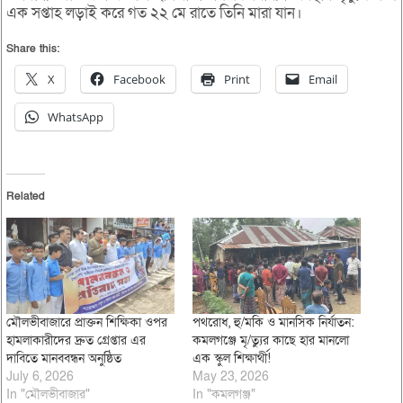
এক সপ্তাহ লড়াই করে গত ২২ মে রাতে তিনি মারা যান।
Share this:
X
Facebook
Print
Email
WhatsApp
Related
মৌলভীবাজারে প্রাক্তন শিক্ষিকা ওপর
পথরোধ, হু/মকি ও মানসিক নির্যাতন:
হামলাকারীদের দ্রুত গ্রেপ্তার এর
কমলগঞ্জে মৃ/ত্যুর কাছে হার মানলো
দাবিতে মানববন্ধন অনুষ্ঠিত
এক স্কুল শিক্ষার্থী!
July 6, 2026
May 23, 2026
In "মৌলভীবাজার"
In "কমলগঞ্জ"