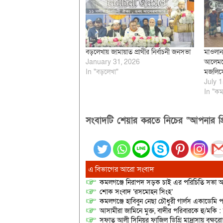
বড়লেখায় জামায়াত প্রার্থীর নির্বাচনী জনসভা
মাওলান
January 31, 2026
আলেমদে
In "বড়লেখা"
মজলিসে
July 1
In "কম
সংবাদটি শেয়ার করতে নিচের “আপনার প্র
এ বিভাগের আরো সংবাদ
কমলগঞ্জে নিরাপদ সড়ক চাই এর পরিচিতি সভা অনু
শোক সংবাদ ‘রসমোহন সিংহ’
কমলগঞ্জে হাবিবুন নেছা চৌধুরী গার্লস একাডেমি প
আসামীরা জামিনে মুক্ত, বাদীর পরিবারকে হু/মকি :
সফাত আলী সিনিয়র ফাজিল ডিগ্রি মাদ্রাসায় বৃক্ষরোপ