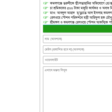
কমলগঞ্জে তরুণীকে শ্লী/লতাহানির অভিযোগে গ্রে/প্
চা শ্রমিকদের ৫০০ টাকা মজুরি কার্যকর ও অবাধ ন
মাও: আবদুল আহাদ মৃ/ত্যুতে আল ইসলাহ কমলগঞ
রেলওয়ে স্টেশন পরিদর্শনে মন্ত্রী আরিফুল হক চৌধু
শ্রীমঙ্গল ও কমলগঞ্জ রেলওয়ে স্টেশন আকস্মিক 