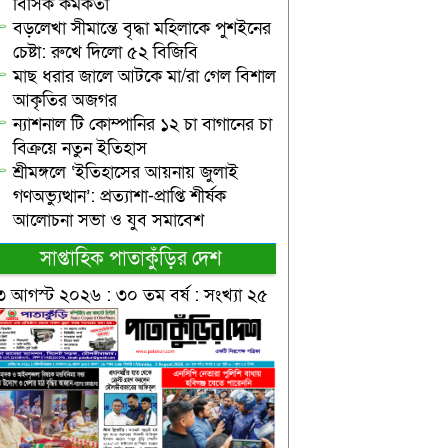
বিসিক কর্মকর্তা
বড়লেখা সীমান্তে বৃদ্ধা মহিলাকে পুশইনের
চেষ্টা: রুখে দিলো ৫২ বিজিবি
মাছ ধরার জালে আটকে মা/রা গেল বিশাল
আকৃতির অজগর
ন্যাশনাল টি কোম্পানির ১২ চা বাগানের চা
বিক্রয়ে নতুন ইতিহাস
শ্রীমঙ্গলে ‘ইতিহাসের আয়নায় জুলাই
গণঅভ্যুত্থান’: প্রত্যাশা-প্রাপ্তি শীর্ষক
আলোচনা সভা ও যুব সমাবেশ
সাপ্তাহিক পাতাকুঁড়ির দেশ
৩ আগস্ট ২০২৬ : ৩০ তম বর্ষ : সংখ্যা ২৫