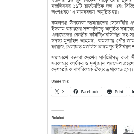
শুক্রবার ১২ জুন বিকেল সাড়ে ৩টায় স্থান
মজলিসসহ ১১টি রাজনৈতিক দল এবং বিভিন্ন
অংশগ্রহণে এ মানববন্ধন অনুষ্ঠিত হয়।
কমলগঞ্জ উপজেলা জামায়াতের সেক্রেটারি 
ইসলাম কয়ছরের সভাপতিত্বে অনুষ্ঠিত সমাবেশে
এলায়েন্সের কেন্দ্রীয় কমিটি(এনসিপি)র স
সদস্য মুশাহিদ আহমদ, কমলগঞ্জ পৌর জামা
ফায়াজ, খেলাফত মজলিস আদমপুর ইউনিয়ন শাখ
সমাবেশে বক্তারা দেশের সার্বভৌমত্ব রক্ষা, 
সরকারের কার্যকর ও দৃশ্যমান পদক্ষেপ গ্রহণে
দেশপ্রেমিক নাগরিককে ঐক্যবদ্ধ থাকতে হবে।
Share this:
X
Facebook
Print
Related