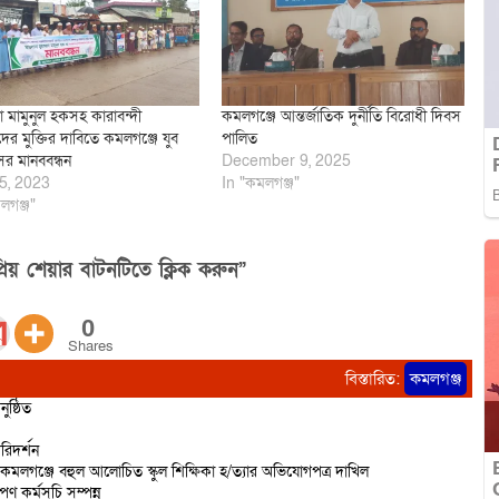
া মামুনুল হকসহ কারাবন্দী
কমলগঞ্জে আন্তর্জাতিক দুর্নীতি বিরোধী দিবস
র মুক্তির দাবিতে কমলগঞ্জে যুব
পালিত
র মানববন্ধন
December 9, 2025
5, 2023
In "কমলগঞ্জ"
লগঞ্জ"
িয় শেয়ার বাটনটিতে ক্লিক করুন”
0
Shares
বিস্তারিত:
কমলগঞ্জ
ষ্ঠিত
রিদর্শন
 কমলগঞ্জে বহুল আলোচিত স্কুল শিক্ষিকা হ/ত্যার অভিযোগপত্র দাখিল
ণ কর্মসূচি সম্পন্ন