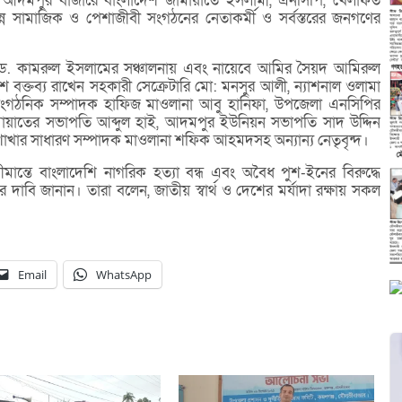
ীয় আদমপুর বাজারে বাংলাদেশ জামায়াতে ইসলামী, এনসিপি, খেলাফত
 সামাজিক ও পেশাজীবী সংগঠনের নেতাকর্মী ও সর্বস্তরের জনগণের
এড. কামরুল ইসলামের সঞ্চালনায় এবং নায়েবে আমির সৈয়দ আমিরুল
 বক্তব্য রাখেন সহকারী সেক্রেটারি মো: মনসুর আলী, ন্যাশনাল ওলামা
হ-সাংগঠনিক সম্পাদক হাফিজ মাওলানা আবু হানিফা, উপজেলা এনসিপির
য়াতের সভাপতি আব্দুল হাই, আদমপুর ইউনিয়ন সভাপতি সাদ উদ্দিন
ার সাধারণ সম্পাদক মাওলানা শফিক আহমদসহ অন্যান্য নেতৃবৃন্দ।
সীমান্তে বাংলাদেশি নাগরিক হত্যা বন্ধ এবং অবৈধ পুশ-ইনের বিরুদ্ধে
র দাবি জানান। তারা বলেন, জাতীয় স্বার্থ ও দেশের মর্যাদা রক্ষায় সকল
Email
WhatsApp