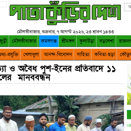
মৌলভীবাজার, শুক্রবার, ৭ আগস্ট ২০২৬, ২৩ শ্রাবণ ১৪৩৩
জুড়ী
মৌলভীবাজার
কমলগঞ্জ
শ্রীমঙ্গল
কুলাউড়া
বড়লেখা
রাজন
থ্য-প্রযুক্তি
খেলাধুলা
আনন্দ-বিনোদন
সাহিত্য
কবিতা-ছড়া
কৌতু
ত্যা ও অবৈধ পুশ-ইনের প্রতিবাদে ১১
লের মানববন্ধন