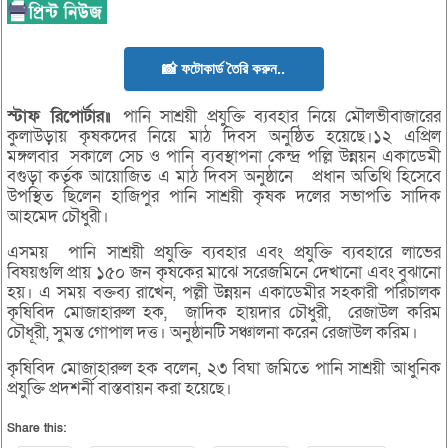
📸 ফটোকার্ড তৈরি করুন..
স্টাফ রিপোর্টার॥
পানি সাশ্রয়ী প্রযুক্তি ব্যবহার নিয়ে মৌলভীবাজারের
কুলাউড়ায় কৃষকদের নিয়ে মাঠ দিবস অনুষ্ঠিত হয়েছে।১২ এপ্রিল
মঙ্গলবার সকালে সেচ ও পানি ব্যবস্থাপনা কেন্দ্র পল্লি উন্নয়ন একাডেমী
বগুড়া কর্তৃক আয়োজিত এ মাঠ দিবস অনুষ্ঠানে প্রধান অতিথি হিসেবে
উপস্থিত ছিলেন হাজিপুর পানি সাশ্রয়ী কৃষক দলের সভাপতি সাদিক
আহমেদ চৌধুরী।
এসময় পানি সাশ্রয়ী প্রযুক্তি ব্যবহার এবং প্রযুক্তি ব্যবহারে লাভের
বিষয়গুলি প্রায় ১৫০ জন কৃষকের মাঝে সরেজমিনে দেখানো এবং বুঝানো
হয়। এ সময় বক্তব্য রাখেন, পল্লী উন্নয়ন একাডেমীর সহকারী পরিচালক
কৃষিবিদ মোজাহারুল হক, জাদিক হায়দার চৌধুরী, রেজাউল করিম
চৌধূরী, সুমন্ত গোপাল দত্ত। অনুষ্ঠানটি সঞ্চালনা করেন রেজাউল করিম।
কৃষিবিদ মোজাহারুল হক বলেন, ২৩ বিঘা জমিতে পানি সাশ্রয়ী আধুনিক
প্রযুক্তি প্রদশর্নী বাস্তবায়ন করা হয়েছে।
Share this: