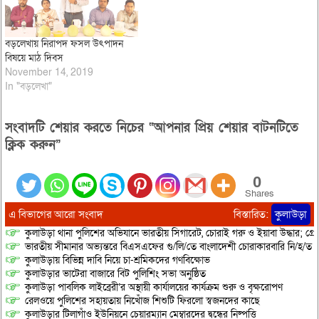
বড়লেখায় নিরাপদ ফসল উৎপাদন
বিষয়ে মাঠ দিবস
November 14, 2019
In "বড়লেখা"
সংবাদটি শেয়ার করতে নিচের “আপনার প্রিয় শেয়ার বাটনটিতে
ক্লিক করুন”
0
Shares
এ বিভাগের আরো সংবাদ
বিস্তারিত:
কুলাউড়া
কুলাউড়া থানা পুলিশের অভিযানে ভারতীয় সিগারেট, চোরাই গরু ও ইয়াবা উদ্ধার; গ্রেপ্
ভারতীয় সীমানার অভ্যন্তরে বিএসএফের গু/লি/তে বাংলাদেশী চোরাকারবারি নি/হ/ত
কুলাউড়ায় বিভিন্ন দাবি নিয়ে চা-শ্রমিকদের গণবিক্ষোভ
কুলাউড়ার ভাটেরা বাজারে বিট পুলিশিং সভা অনুষ্ঠিত
কুলাউড়া পাবলিক লাইব্রেরী’র অস্থায়ী কার্যালয়ের কার্যক্রম শুরু ও বৃক্ষরোপণ
রেলওয়ে পুলিশের সহায়তায় নিখোঁজ শিশুটি ফিরলো স্বজনদের কাছে
কুলাউড়ার টিলাগাঁও ইউনিয়নে চেয়ারম্যান মেম্বারদের দ্বন্ধের নিষ্পত্তি