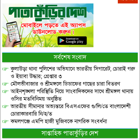
সর্বশেষ সংবাদ
কুলাউড়া থানা পুলিশের অভিযানে ভারতীয় সিগারেট, চোরাই গরু
ও ইয়াবা উদ্ধার; গ্রেপ্তার ৩
মৌলভীবাজার ও শ্রীমঙ্গলে ডিডাফের গাছের চারা বিতরণ
আইনশৃঙ্খলা পরিস্থিতি নিয়ে সাংবাদিকদের সাথে শ্রীমঙ্গল থানায়
ওসির মতবিনিময় অনুষ্ঠিত
ভারতীয় সীমানার অভ্যন্তরে বিএসএফের গু/লি/তে বাংলাদেশী
চোরাকারবারি নি/হ/ত
কমলগঞ্জে এমপি হাজী মুজিবকে নাগরিক সংবর্ধনা
সাপ্তাহিক পাতাকুঁড়ির দেশ