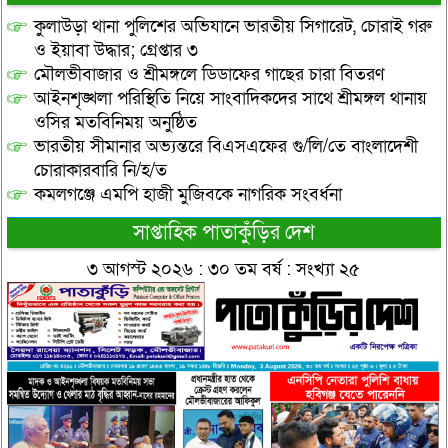
কুলাউড়া থানা পুলিশের অভিযানে ভারতীয় সিগারেট, চোরাই গরু
ও ইয়াবা উদ্ধার; গ্রেপ্তার ৩
মৌলভীবাজার ও শ্রীমঙ্গলে ডিডাফের গাছের চারা বিতরণ
আইনশৃঙ্খলা পরিস্থিতি নিয়ে সাংবাদিকদের সাথে শ্রীমঙ্গল থানায়
ওসির মতবিনিময় অনুষ্ঠিত
ভারতীয় সীমানার অভ্যন্তরে বিএসএফের গু/লি/তে বাংলাদেশী
চোরাকারবারি নি/হ/ত
কমলগঞ্জে এমপি হাজী মুজিবকে নাগরিক সংবর্ধনা
সাপ্তাহিক পাতাকুঁড়ির দেশ
৩ আগস্ট ২০২৬ : ৩০ তম বর্ষ : সংখ্যা ২৫