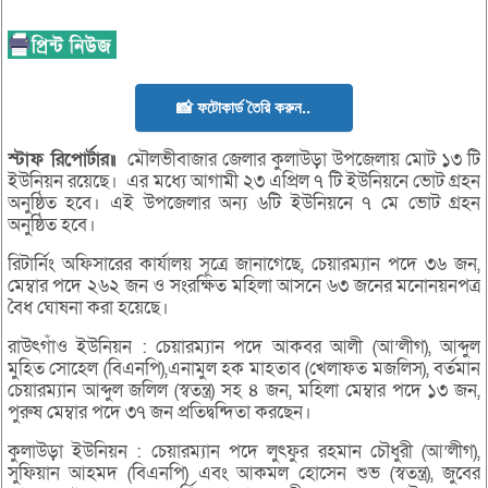
📸 ফটোকার্ড তৈরি করুন..
স্টাফ রিপোর্টার॥
মৌলভীবাজার জেলার কুলাউড়া উপজেলায় মোট ১৩ টি
ইউনিয়ন রয়েছে। এর মধ্যে আগামী ২৩ এপ্রিল ৭ টি ইউনিয়নে ভোট গ্রহন
অনুষ্ঠিত হবে। এই উপজেলার অন্য ৬টি ইউনিয়নে ৭ মে ভোট গ্রহন
অনুষ্ঠিত হবে।
রিটার্নিং অফিসারের কার্যালয় সূত্রে জানাগেছে, চেয়ারম্যান পদে ৩৬ জন,
মেম্বার পদে ২৬২ জন ও সংরক্ষিত মহিলা আসনে ৬৩ জনের মনোনয়নপত্র
বৈধ ঘোষনা করা হয়েছে।
রাউৎগাঁও ইউনিয়ন : চেয়ারম্যান পদে আকবর আলী (আ’লীগ), আব্দুল
মুহিত সোহেল (বিএনপি),এনামুল হক মাহতাব (খেলাফত মজলিস), বর্তমান
চেয়ারম্যান আব্দুল জলিল (স্বতন্ত্র) সহ ৪ জন, মহিলা মেম্বার পদে ১৩ জন,
পুরুষ মেম্বার পদে ৩৭ জন প্রতিদ্বন্দিতা করছেন।
কুলাউড়া ইউনিয়ন : চেয়ারম্যান পদে লুৎফুর রহমান চৌধুরী (আ’লীগ),
সুফিয়ান আহমদ (বিএনপি) এবং আকমল হোসেন শুভ (স্বতন্ত্র), জুবের