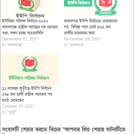
ইউনিয়ন পরিষদ নির্বাচন-২০২২
রাজনগরে ইউপি নির্বাচনে চেয়ারম্যান
কমলগঞ্জে প্রতীক বরাদ্ধের পর প্রচারনা
সহ বিভিন্ন পদে মোট ৪৬২ জন
শুরু; লঙ্গন হচ্ছে আচরনবিধি
প্রার্থীর মনোনয়ন জমা
December 21, 2021
November 28, 2021
In "কমলগঞ্জ"
In "রাজনগর"
১১ নভেম্বর জুড়ীতে ইউপি নির্বাচন :
২৭৫ জন প্রার্থী প্রতীক বরাদ্দের পর
মাঠে নেমেছেন
October 31, 2021
In "জুড়ী"
সংবাদটি শেয়ার করতে নিচের “আপনার প্রিয় শেয়ার বাটনটিতে