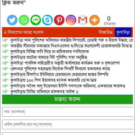
ক্লিক করুন”
0
Shares
এ বিভাগের আরো সংবাদ
বিস্তারিত:
কুলাউড়া
কুলাউড়া থানা পুলিশের অভিযানে ভারতীয় সিগারেট, চোরাই গরু ও ইয়াবা উদ্ধার; গ্রেপ্
ভারতীয় সীমানার অভ্যন্তরে বিএসএফের গু/লি/তে বাংলাদেশী চোরাকারবারি নি/হ/ত
কুলাউড়ায় বিভিন্ন দাবি নিয়ে চা-শ্রমিকদের গণবিক্ষোভ
কুলাউড়ার ভাটেরা বাজারে বিট পুলিশিং সভা অনুষ্ঠিত
কুলাউড়া পাবলিক লাইব্রেরী’র অস্থায়ী কার্যালয়ের কার্যক্রম শুরু ও বৃক্ষরোপণ
রেলওয়ে পুলিশের সহায়তায় নিখোঁজ শিশুটি ফিরলো স্বজনদের কাছে
কুলাউড়ার টিলাগাঁও ইউনিয়নে চেয়ারম্যান মেম্বারদের দ্বন্ধের নিষ্পত্তি
কুলাউড়ায় ১০০ পিস ইয়াবাসহ মা/দক কারবারি গ্রে/ফ/তার
কুলাউড়ায় অবৈধ বালু উত্তোলনে ইউপি সদস্যকে জরিমানা, একজনের কারাদণ্ড
কুলাউড়ায় ডিবির অভিযানে মাদকসহ আটক ২
মন্তব্য করুন