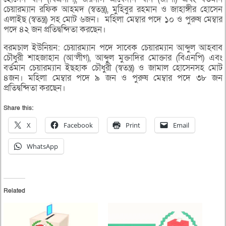
চেয়ারম্যান রফিক আহমদ (স্বতন্ত্র), মুহিবুর রহমান ও জাহাঙ্গীর হোসেন
এলাইছ (স্বতন্ত্র) সহ মোট ৬জন। মহিলা মেম্বার পদে ১০ ও পুরুষ মেম্বার
পদে ৪২ জন প্রতিদ্বন্দিতা করছেন।
বরমচাল ইউনিয়ন: চেয়ারম্যান পদে সাবেক চেয়ারম্যান আব্দুল আহবাব
চৌধুরী শাহজাহান (আ’লীগ), আব্দুল মুক্তাদির মোক্তার (বিএনপি) এবং
বর্তমান চেয়ারম্যান ইছহাক চৌধুরী (স্বতন্ত্র) ও জামাল হোসেনসহ মোট
৪জন। মহিলা মেম্বার পদে ৯ জন ও পুরুষ মেম্বার পদে ৩৮ জন
প্রতিদ্বন্দিতা করছেন।
Share this:
X
Facebook
Print
Email
WhatsApp
Related