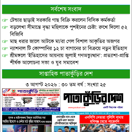
সর্বশেষ সংবাদ
টেন্ডার ছাড়াই সরকারি গাছ বিক্রি করলেন বিসিক কর্মকর্তা
বড়লেখা সীমান্তে বৃদ্ধা মহিলাকে পুশইনের চেষ্টা: রুখে দিলো ৫২
বিজিবি
মাছ ধরার জালে আটকে মা/রা গেল বিশাল আকৃতির অজগর
ন্যাশনাল টি কোম্পানির ১২ চা বাগানের চা বিক্রয়ে নতুন ইতিহাস
শ্রীমঙ্গলে ‘ইতিহাসের আয়নায় জুলাই গণঅভ্যুত্থান’: প্রত্যাশা-প্রাপ্তি
শীর্ষক আলোচনা সভা ও যুব সমাবেশ
সাপ্তাহিক পাতাকুঁড়ির দেশ
৩ আগস্ট ২০২৬ : ৩০ তম বর্ষ : সংখ্যা ২৫