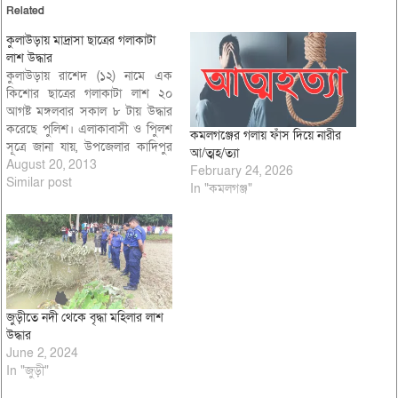
Related
কুলাউড়ায় মাদ্রাসা ছাত্রের গলাকাটা
লাশ উদ্ধার
কুলাউড়ায় রাশেদ (১২) নামে এক
কিশোর ছাত্রের গলাকাটা লাশ ২০
আগষ্ট মঙ্গলবার সকাল ৮ টায় উদ্ধার
করেছে পুলিশ। এলাকাবাসী ও পুিলশ
কমলগঞ্জের গলায় ফাঁস দিয়ে নারীর
সূত্রে জানা যায়, উপজেলার কাদিপুর
আ/ত্মহ/ত্যা
ইউনিয়নের ভাগমতপুর গ্রামের জামাল
August 20, 2013
February 24, 2026
মিয়ার ছেলে রাশেদ এর গলা কাটা
Similar post
In "কমলগঞ্জ"
লাশ প্রতিবেশীর বাড়ীর এলাকায়
মঙ্গলবার সকালে এলাকার লোকজন
দেখতে পেয়ে থানায় খবর দিলে
কুলাউড়া…
জুড়ীতে নদী থেকে বৃদ্ধা মহিলার লাশ
উদ্ধার
June 2, 2024
In "জুড়ী"