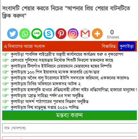
সংবাদটি শেয়ার করতে নিচের “আপনার প্রিয় শেয়ার বাটনটিতে
ক্লিক করুন”
0
Shares
এ বিভাগের আরো সংবাদ
বিস্তারিত:
কুলাউড়া
কুলাউড়া পাবলিক লাইব্রেরী’র অস্থায়ী কার্যালয়ের কার্যক্রম শুরু ও বৃক্ষরোপণ
রেলওয়ে পুলিশের সহায়তায় নিখোঁজ শিশুটি ফিরলো স্বজনদের কাছে
কুলাউড়ার টিলাগাঁও ইউনিয়নে চেয়ারম্যান মেম্বারদের দ্বন্ধের নিষ্পত্তি
কুলাউড়ায় ১০০ পিস ইয়াবাসহ মা/দক কারবারি গ্রে/ফ/তার
কুলাউড়ায় অবৈধ বালু উত্তোলনে ইউপি সদস্যকে জরিমানা, একজনের কারাদণ্ড
কুলাউড়ায় ডিবির অভিযানে মাদকসহ আটক ২
কুলাউড়ায় হাকালুকি হাওরে ঐতিহ্যবাহী নৌকা বাইচ প্রতিযোগিতা, হাজারো মানুষের ঢ
কুলাউড়ায় ‘স্রোত সাহিত্য পর্ষদ’এর সভা অনুষ্ঠিত
কুলাউড়া আদর্শ পাঠাগারের পুরস্কার বিতরণ অনুষ্ঠিত
কুলাউড়ায় বিশ্ব মাতৃদুগ্ধ সপ্তাহ ২০২৬ পালিত
মন্তব্য করুন