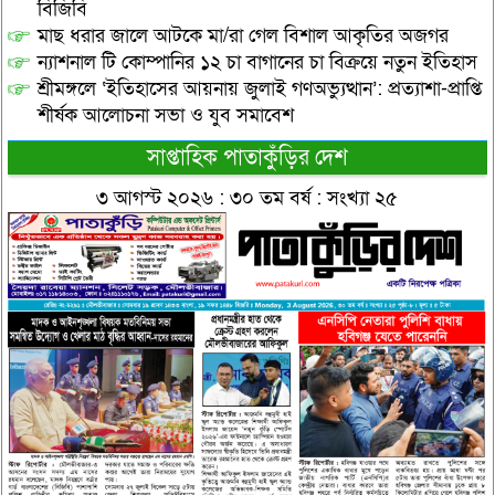
বিজিবি
মাছ ধরার জালে আটকে মা/রা গেল বিশাল আকৃতির অজগর
ন্যাশনাল টি কোম্পানির ১২ চা বাগানের চা বিক্রয়ে নতুন ইতিহাস
শ্রীমঙ্গলে ‘ইতিহাসের আয়নায় জুলাই গণঅভ্যুত্থান’: প্রত্যাশা-প্রাপ্তি
শীর্ষক আলোচনা সভা ও যুব সমাবেশ
সাপ্তাহিক পাতাকুঁড়ির দেশ
৩ আগস্ট ২০২৬ : ৩০ তম বর্ষ : সংখ্যা ২৫