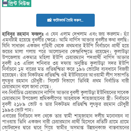
📸 ফটোকার্ড তৈরি করুন..
হাবিবুর রহমান ফজলু॥
এ যেন এলাম দেখলাম এবং জয় করলাম। হ্যাঁ
এমনটাই হয়েছে বুবলীর ক্ষেত্রে। আমি নার্গিস আক্তার বুবলীর কথা বলছি।
যিনি সাধারন একজন গৃহিনী থেকে প্রথমবার ইউপি নির্বাচনে প্রার্থী হয়ে
জয়ের মালা গলায় পরে আলোচনার কেন্দ্রবিন্দুতে রয়েছেন। কুলাউড়া
উপজেলায় একমাত্র মহিলা ইউপি চেয়ারম্যান পদপ্রার্থী নার্গিস আক্তার
বুবলী ২৩ এপ্রিল শনিবার ৩য় দফায় অনুষ্ঠিত কুলাউড়া সদর ইউপি
নির্বাচনে ১ম বারের মত প্রতিদ্বন্দ্বিতা করে ১৯৬ ভোটের ব্যবধানে বিজয়ী
হয়েছেন। তাঁর নিকটতম প্রতিদ্বন্দ্বি ওই ইউনিয়নের আওয়ামী লীগ সভাপতি
লুৎফুর রহমান চৌধুরী। সিলেট বিভাগে তিনিই প্রথম নির্বাচিত নারী
চেয়ারম্যান বলে জানা গেছে।
নব-নির্বাচিত চেয়ারম্যান নার্গিস আক্তার বুবলী কুলাউড়া ইউনিয়নের সাবেক
চেয়ারম্যান উপজেলা শ্রমিকলীগের আহ্বায়ক শাহজাহানের স্ত্রী। নির্বাচনে
বুবলী ২১৮৯ ভোট ও তার নিকটতম প্রতিদ্বন্দ্বি লুৎফুর রহমান চৌধুরী
১৯৯৩ ভোট পান।
এবারের নির্বাচনে দল থেকে তার স্বামী শাহজাহান দলীয় মনোনয়ন না
পাওয়ায় তিনি একজন নারী চেয়ারম্যান প্রার্থী হিসেবে প্রতিটি গ্রামে গ্রামে
ভোটরদের দ্বারে দ্বারে গিয়ে স্বামীর অসমাপ্ত উন্নয়নকাজ বাস্তবায়নের