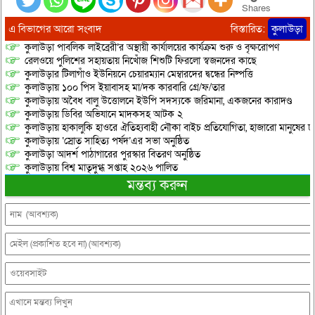
Shares
এ বিভাগের আরো সংবাদ
বিস্তারিত:
কুলাউড়া
কুলাউড়া পাবলিক লাইব্রেরী’র অস্থায়ী কার্যালয়ের কার্যক্রম শুরু ও বৃক্ষরোপণ
রেলওয়ে পুলিশের সহায়তায় নিখোঁজ শিশুটি ফিরলো স্বজনদের কাছে
কুলাউড়ার টিলাগাঁও ইউনিয়নে চেয়ারম্যান মেম্বারদের দ্বন্ধের নিষ্পত্তি
কুলাউড়ায় ১০০ পিস ইয়াবাসহ মা/দক কারবারি গ্রে/ফ/তার
কুলাউড়ায় অবৈধ বালু উত্তোলনে ইউপি সদস্যকে জরিমানা, একজনের কারাদণ্ড
কুলাউড়ায় ডিবির অভিযানে মাদকসহ আটক ২
কুলাউড়ায় হাকালুকি হাওরে ঐতিহ্যবাহী নৌকা বাইচ প্রতিযোগিতা, হাজারো মানুষের ঢ
কুলাউড়ায় ‘স্রোত সাহিত্য পর্ষদ’এর সভা অনুষ্ঠিত
কুলাউড়া আদর্শ পাঠাগারের পুরস্কার বিতরণ অনুষ্ঠিত
কুলাউড়ায় বিশ্ব মাতৃদুগ্ধ সপ্তাহ ২০২৬ পালিত
মন্তব্য করুন