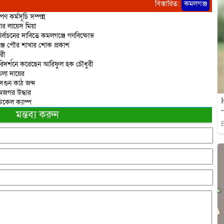
বিস্তারিত:
কমলগঞ্জ
ণ কর্মসূচি সম্পন্ন
তার লায়েস মিয়া
ির্বাচনের দাবিতে কমলগঞ্জে গণবিক্ষোভ
্জ পৌর শাখার শোক প্রকাশ
রী
পরিদর্শনে করেছেন আরিফুল হক চৌধুরী
মলা দায়ের
েগুন কাঠ জব্দ
 অজগর উদ্ধার
িকেল ক্যাম্প
মন্তব্য করুন