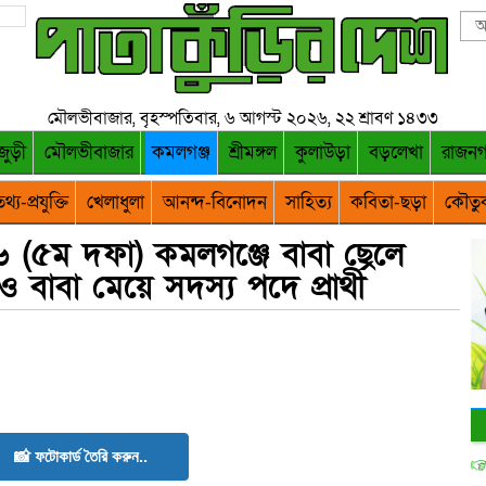
মৌলভীবাজার, বৃহস্পতিবার, ৬ আগস্ট ২০২৬, ২২ শ্রাবণ ১৪৩৩
জুড়ী
মৌলভীবাজার
কমলগঞ্জ
শ্রীমঙ্গল
কুলাউড়া
বড়লেখা
রাজন
থ্য-প্রযুক্তি
খেলাধুলা
আনন্দ-বিনোদন
সাহিত্য
কবিতা-ছড়া
কৌতু
৬ (৫ম দফা) কমলগঞ্জে বাবা ছেলে
 বাবা মেয়ে সদস্য পদে প্রার্থী
📸 ফটোকার্ড তৈরি করুন..