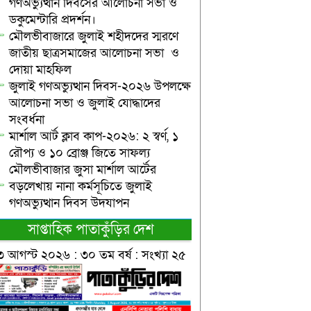
গণঅভ্যুত্থান দিবসের আলোচনা সভা ও
ডকুমেন্টারি প্রদর্শন।
মৌলভীবাজারে জুলাই শহীদদের স্মরণে
জাতীয় ছাত্রসমাজের আলোচনা সভা ও
দোয়া মাহফিল
জুলাই গণঅভ্যুত্থান দিবস-২০২৬ উপলক্ষে
আলোচনা সভা ও জুলাই যোদ্ধাদের
সংবর্ধনা
মার্শাল আর্ট ক্লাব কাপ-২০২৬: ২ স্বর্ণ, ১
রৌপ্য ও ১০ ব্রোঞ্জ জিতে সাফল্য
মৌলভীবাজার জুসা মার্শাল আর্টের
বড়লেখায় নানা কর্মসূচিতে জুলাই
গণঅভ্যুত্থান দিবস উদযাপন
সাপ্তাহিক পাতাকুঁড়ির দেশ
৩ আগস্ট ২০২৬ : ৩০ তম বর্ষ : সংখ্যা ২৫