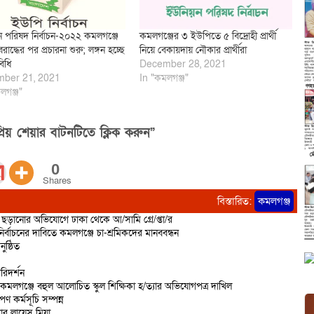
 পরিষদ নির্বাচন-২০২২ কমলগঞ্জে
কমলগঞ্জের ৩ ইউপিতে ৫ বিদ্রোহী প্রার্থী
রাদ্ধের পর প্রচারনা শুরু; লঙ্গন হচ্ছে
নিয়ে বেকায়দায় নৌকার প্রার্থীরা
িধি
December 28, 2021
ber 21, 2021
In "কমলগঞ্জ"
লগঞ্জ"
িয় শেয়ার বাটনটিতে ক্লিক করুন”
0
Shares
বিস্তারিত:
কমলগঞ্জ
ড়ানোর অভিযোগে ঢাকা থেকে আ/সামি গ্রে/প্তা/র
র্বাচনের দাবিতে কমলগঞ্জে চা-শ্রমিকদের মানববন্ধন
ষ্ঠিত
রিদর্শন
 কমলগঞ্জে বহুল আলোচিত স্কুল শিক্ষিকা হ/ত্যার অভিযোগপত্র দাখিল
ণ কর্মসূচি সম্পন্ন
তার লায়েস মিয়া