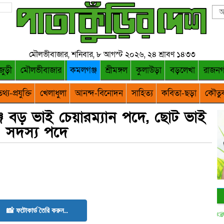
মৌলভীবাজার, শনিবার, ৮ আগস্ট ২০২৬, ২৪ শ্রাবণ ১৪৩৩
জুড়ী
মৌলভীবাজার
কমলগঞ্জ
শ্রীমঙ্গল
কুলাউড়া
বড়লেখা
রাজন
থ্য-প্রযুক্তি
খেলাধুলা
আনন্দ-বিনোদন
সাহিত্য
কবিতা-ছড়া
কৌতু
জে বড় ভাই চেয়ারম্যান পদে, ছোট ভাই
সদস্য পদে
📸 ফটোকার্ড তৈরি করুন..