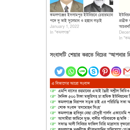
কমলগঞ্জের ইসলামপুর ইউনিয়নে চেয়ারম্যান
ইউনিয়ন
পদে দু ভাই সুলেমান ও হান্নান লড়াই
প্রতীক ব
January 1, 2022
আচরনব
In "কমলগঞ্জ"
Decem
In "কম
সংবাদটি শেয়ার করতে নিচের “আপনার প্র
এ বিভাগের আরো সংবাদ
এমপি নাসের রহমানের এআই তৈরী অশ্লীল ভিডিও ছ
দৈনিক ৫০০ টাকা মজুরিসহ চা শ্রমিক ইউনিয়নের নি
কমলগঞ্জে নিরাপদ সড়ক চাই এর পরিচিতি সভা অনু
শোক সংবাদ ‘রসমোহন সিংহ’
কমলগঞ্জে হাবিবুন নেছা চৌধুরী গার্লস একাডেমি প
আসামীরা জামিনে মুক্ত, বাদীর পরিবারকে হু/মকি :
সফাত আলী সিনিয়র ফাজিল ডিগ্রি মাদ্রাসায় বৃক্ষরোপ
কমলগঞ্জে তরুণীকে শ্লী/লতাহানির অভিযোগে গ্রে/প্