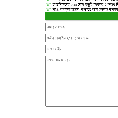
চা শ্রমিকদের ৫০০ টাকা মজুরি কার্যকর ও অবাধ ন
মাও: আবদুল আহাদ মৃ/ত্যুতে আল ইসলাহ কমলগঞ