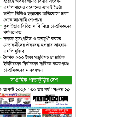
হয়েছে অবসরজনিত বিদায় সংবর্ধনা
এমপি নাসের রহমানের এআই তৈরী
অশ্লীল ভিডিও ছড়ানোর অভিযোগে ঢাকা
থেকে আ/সামি গ্রে/প্তা/র
কুলাউড়ায় বিভিন্ন দাবি নিয়ে চা-শ্রমিকদের
গণবিক্ষোভ
দলকে সুসংগঠিত ও জনমুখী করতে
নেতাকর্মীদের ঐক্যবদ্ধ হওয়ার আহ্বান-
এমপি মুজিব
দৈনিক ৫০০ টাকা মজুরিসহ চা শ্রমিক
ইউনিয়নের নির্বাচনের দাবিতে কমলগঞ্জে
চা-শ্রমিকদের মানববন্ধন
সাপ্তাহিক পাতাকুঁড়ির দেশ
৩ আগস্ট ২০২৬ : ৩০ তম বর্ষ : সংখ্যা ২৫