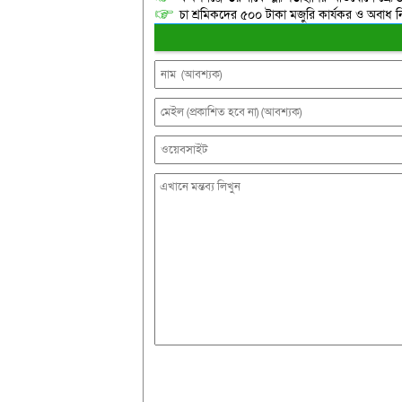
চা শ্রমিকদের ৫০০ টাকা মজুরি কার্যকর ও অবাধ ন