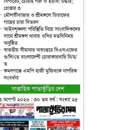
সিগারেট, চোরাই গরু ও ইয়াবা উদ্ধার;
গ্রেপ্তার ৩
মৌলভীবাজার ও শ্রীমঙ্গলে ডিডাফের
গাছের চারা বিতরণ
আইনশৃঙ্খলা পরিস্থিতি নিয়ে সাংবাদিকদের
সাথে শ্রীমঙ্গল থানায় ওসির মতবিনিময়
অনুষ্ঠিত
ভারতীয় সীমানার অভ্যন্তরে বিএসএফের
গু/লি/তে বাংলাদেশী চোরাকারবারি নি/হ/
ত
কমলগঞ্জে এমপি হাজী মুজিবকে নাগরিক
সংবর্ধনা
সাপ্তাহিক পাতাকুঁড়ির দেশ
৩ আগস্ট ২০২৬ : ৩০ তম বর্ষ : সংখ্যা ২৫