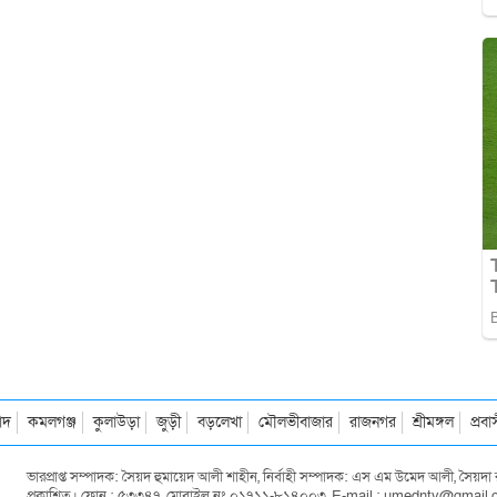
াদ
কমলগঞ্জ
কুলাউড়া
জুড়ী
বড়লেখা
মৌলভীবাজার
রাজনগর
শ্রীমঙ্গল
প্রব
ভারপ্রাপ্ত সম্পাদক: সৈয়দ হুমায়েদ আলী শাহীন, নির্বাহী সম্পাদক: এস এম উমেদ আলী, সৈয়
প্রকাশিত। ফোন : ৫৩৩৪৭, মোবাইল নং ০১৭১১-৮১৪০০৩, E-mail : umedntv@gmail