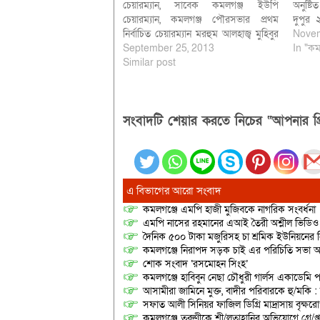
চেয়ারম্যান, সাবেক কমলগঞ্জ ইউপি
অনুষ্ট
চেয়ারম্যান, কমলগঞ্জ পৌরসভার প্রথম
দুপুর
নির্বাচিত চেয়ারম্যান মরহুম আলহাজ্ব মুহিবুর
সমিতির
Novem
রহমান চোরগ আলী) এর প্রথম পুত্র ভানুগাছ
September 25, 2013
অফিসে
In "কম
পৌর বাজার বণিক সমিতির সভাপতি ও
Similar post
কার্যকর
কমলগঞ্জ পৌর আওয়ামীলীগের সাধারণ
কমিটি 
সম্পাদক হাজী আফসার সালেহ কেরামত
অনুষ্ঠ
নান্না (৫৩) গত রোববার ভোর রাত ৩.৪৫…
সংবাদটি শেয়ার করতে নিচের “আপনার প্র
এ বিভাগের আরো সংবাদ
কমলগঞ্জে এমপি হাজী মুজিবকে নাগরিক সংবর্ধনা
এমপি নাসের রহমানের এআই তৈরী অশ্লীল ভিডিও ছ
দৈনিক ৫০০ টাকা মজুরিসহ চা শ্রমিক ইউনিয়নের নি
কমলগঞ্জে নিরাপদ সড়ক চাই এর পরিচিতি সভা অনু
শোক সংবাদ ‘রসমোহন সিংহ’
কমলগঞ্জে হাবিবুন নেছা চৌধুরী গার্লস একাডেমি প
আসামীরা জামিনে মুক্ত, বাদীর পরিবারকে হু/মকি :
সফাত আলী সিনিয়র ফাজিল ডিগ্রি মাদ্রাসায় বৃক্ষরোপ
কমলগঞ্জে তরুণীকে শ্লী/লতাহানির অভিযোগে গ্রে/প্