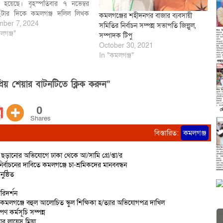
িত হয়েছে। বৃহস্পতিবার ৭ নভেম্বর
 ২টার দিকে কমলগঞ্জ দলিল লিখক
কমলগঞ্জের শহীদনগর বাজার ব্যবসায়ী
 আয়োজনে কমলগঞ্জ সাব রেজিস্ট্রি
ber 7, 2024
সমিতির নির্বাচন সম্পন্ন সভাপতি জিল্লুল,
র দলিল লিখকদের কার্যালয়ে
লগঞ্জ"
সম্পাদক টিপু
ী পরিষদের ত্রি-বার্ষিক প্রস্তাবিত
October 30, 2021
অনুমোদন ও শপথ গ্রহন অনুষ্ঠান হয়।
In "কমলগঞ্জ"
ানের শুরুতে অতিথিদের…
িয় শেয়ার বাটনটিতে ক্লিক করুন”
0
Shares
বিস্তারিত:
কমলগঞ্জ
ড়ানোর অভিযোগে ঢাকা থেকে আ/সামি গ্রে/প্তা/র
র্বাচনের দাবিতে কমলগঞ্জে চা-শ্রমিকদের মানববন্ধন
ষ্ঠিত
রিদর্শন
 কমলগঞ্জে বহুল আলোচিত স্কুল শিক্ষিকা হ/ত্যার অভিযোগপত্র দাখিল
ণ কর্মসূচি সম্পন্ন
তার লায়েস মিয়া