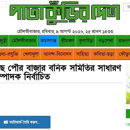
মৌলভীবাজার, রবিবার, ৯ আগস্ট ২০২৬, ২৫ শ্রাবণ ১৪৩৩
জুড়ী
মৌলভীবাজার
কমলগঞ্জ
শ্রীমঙ্গল
কুলাউড়া
বড়লেখা
রাজন
থ্য-প্রযুক্তি
খেলাধুলা
আনন্দ-বিনোদন
সাহিত্য
কবিতা-ছড়া
কৌতু
াছ পৌর বাজার বনিক সমিতির সাধারণ
্পাদক নির্বাচিত
📸 ফটোকার্ড তৈরি করুন..