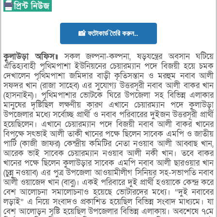
📸 ফটোকার্ড তৈরি করুন..
কুলাউড়া অফিস॥
সকল জল্পনা-কল্পনা, ষড়যন্ত্রের অবসান ঘটিয়ে
ঐতিহ্যবাহী পৃথিমপাশা ইউনিয়নের চেয়ারম্যান পদে বিজয়ী হয়ে চমক
দেখালেন পৃথিমপাশা জমিদার বাড়ী কৃতিসন্তান ও মরহুম নবাব আলী
সফদর খান (রাজা সাহেব) এর সুযোগ্য উত্তরসূরী নবাব আলী বাকর খান
(হাসনাইন)। পৃথিমপাশার ভোটকে ঘিরে উপজেলা সহ বিভিন্ন এলাকার
মানুষের দৃষ্টিছিল লক্ষণীয় কারণ এখানে চেয়ারম্যান পদে কুলাউড়া
উপজেলার মধ্যে সর্বোচ্ছ প্রার্থী ও নবাব পরিবারের দুইজন উত্তরসূরী প্রার্থী
হয়েছিলেন। এখানে চেয়ারম্যান পদে বিজয়ী নবাব আলী বাকর খানের
বিপক্ষে সৎভাই আলী তাকী খানের পক্ষে ছিলেন সাবেক এমপি ও জাতীয়
পার্টি (কাজী জাফর) কেন্দ্রীয় কমিটির নেতা নওয়াব আলী আব্বাছ খান,
আরেক ভাই সাবেক চেয়ারম্যান নওয়াব আলী নকী খান। তবে বাকর
খানের পক্ষে ছিলেন কুলাউড়ার সাবেক এমপি নবাব আলী ছারওয়ার খান
(চুন্নু নওয়াব) এর পুত্র উপজেলা আওয়ামীলীগ সিনিয়র সহ-সভাপতি নবাব
আলী ওয়াজেদ খান (বাবু)। একই পরিবারে দুই প্রার্থী হওয়াকে কেন্দ্র করে
বেশ আলোচনা সমালোচনাও হয়েছে ভোটারদের মধ্যে। “দুই নবাবের
লড়াই” এ নিয়ে সংবাদও প্রকাশিত হয়েছিল বিভিন্ন সংবাদ মাধ্যমে। যা
বেশ আলোড়ন সৃষ্টি হয়েছিল উপজেলার বিভিন্ন এলাকায়। অবশেষে ৭মে