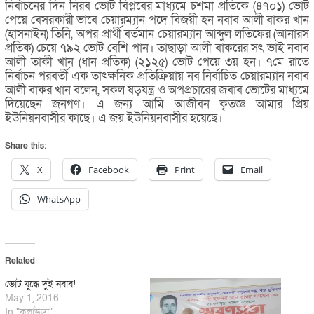
নির্বাচনের দিন নিরব ভোট বিপ্লবের মাধ্যমে চশমা প্রতিকে (৪৭০১) ভোট
পেয়ে বেসরকারী ভাবে চেয়ারম্যান পদে বিজয়ী হন নবাব আলী বাকর খান
(হাসনাইন) তিনি, অপর প্রার্থী বর্তমান চেয়ারম্যান আব্দুল লতিফের (আনারস
প্রতিক) চেয়ে ৭৯২ ভোট বেশি পান। তাছাড়া আলী বাকরের সৎ ভাই নবাব
আলী তাকী খান (ধান প্রতিক) (২১২৫) ভোট পেয়ে ৩য় হন। ৭মে রাতে
নির্বাচন পরবর্তী এক তাৎক্ষনিক প্রতিক্রিয়ায় নব নির্বাচিত চেয়ারম্যান নবাব
আলী বাকর খান বলেন, সকল ষড়যন্ত্র ও অপপ্রচারের জবাব ভোটের মাধ্যমে
দিয়েছেন জনগণ। এ জন্য আমি আজীবন কৃতজ্ঞ আমার প্রিয়
ইউনিয়নবাসীর কাছে। এ জয় ইউনিয়নবাসীর হয়েছে।
Share this:
X
Facebook
Print
Email
WhatsApp
Related
ভোট যুদ্ধে দুই নবাব!
May 1, 2016
In "কুলাউড়া"