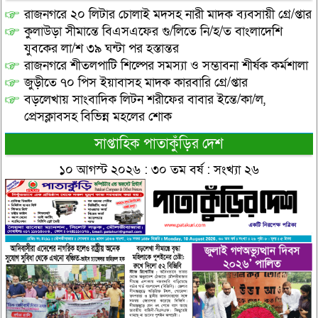
রাজনগরে ২০ লিটার চোলাই মদসহ নারী মাদক ব্যবসায়ী গ্রে/প্তার
কুলাউড়া সীমান্তে বিএসএফের গু/লিতে নি/হ/ত বাংলাদেশি
যুবকের লা/শ ৩৯ ঘন্টা পর হস্তান্তর
রাজনগরে শীতলপাটি শিল্পের সমস্যা ও সম্ভাবনা শীর্ষক কর্মশালা
জুড়ীতে ৭০ পিস ইয়াবাসহ মাদক কারবারি গ্রে/প্তার
বড়লেখায় সাংবাদিক লিটন শরীফের বাবার ইন্তে/কা/ল,
প্রেসক্লাবসহ বিভিন্ন মহলের শোক
সাপ্তাহিক পাতাকুঁড়ির দেশ
১০ আগস্ট ২০২৬ : ৩০ তম বর্ষ : সংখ্যা ২৬