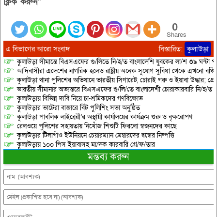
ক্লিক করুন”
0
Shares
এ বিভাগের আরো সংবাদ
বিস্তারিত:
কুলাউড়া
কুলাউড়া সীমান্তে বিএসএফের গু/লিতে নি/হ/ত বাংলাদেশি যুবকের লা/শ ৩৯ ঘন্টা পর 
আদিবাসীরা এদেশের নাগরিক হলেও রাষ্ট্রীয় অনেক সুযোগ সুবিধা থেকে এখনো বঞ্চি
কুলাউড়া থানা পুলিশের অভিযানে ভারতীয় সিগারেট, চোরাই গরু ও ইয়াবা উদ্ধার; গ্রেপ্
ভারতীয় সীমানার অভ্যন্তরে বিএসএফের গু/লি/তে বাংলাদেশী চোরাকারবারি নি/হ/ত
কুলাউড়ায় বিভিন্ন দাবি নিয়ে চা-শ্রমিকদের গণবিক্ষোভ
কুলাউড়ার ভাটেরা বাজারে বিট পুলিশিং সভা অনুষ্ঠিত
কুলাউড়া পাবলিক লাইব্রেরী’র অস্থায়ী কার্যালয়ের কার্যক্রম শুরু ও বৃক্ষরোপণ
রেলওয়ে পুলিশের সহায়তায় নিখোঁজ শিশুটি ফিরলো স্বজনদের কাছে
কুলাউড়ার টিলাগাঁও ইউনিয়নে চেয়ারম্যান মেম্বারদের দ্বন্ধের নিষ্পত্তি
কুলাউড়ায় ১০০ পিস ইয়াবাসহ মা/দক কারবারি গ্রে/ফ/তার
মন্তব্য করুন