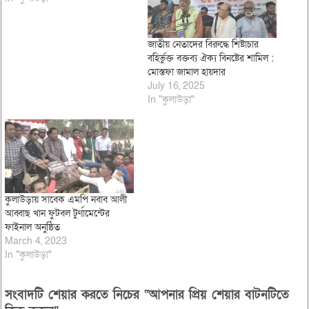
জাতীয় নেতাদের বিরুদ্ধে শিষ্টাচার
বহির্ভুক্ত বক্তব্য ঐক্য বিনষ্টের শামিল :
মোস্তফা জামাল হায়দার
July 16, 2025
In "কুলাউড়া"
কুলাউড়ায় সাবেক এমপি নবাব আলী
আব্বাছ খান ফুটবল টুর্ণামেন্টের
ফাইনাল অনুষ্ঠিত
March 4, 2023
In "কুলাউড়া"
সংবাদটি শেয়ার করতে নিচের “আপনার প্রিয় শেয়ার বাটনটিতে