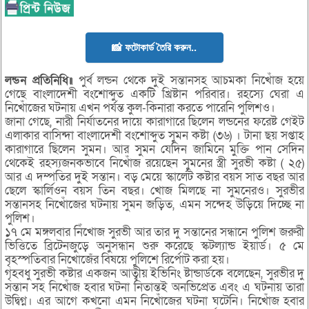
📸 ফটোকার্ড তৈরি করুন..
লন্ডন প্রতিনিধি॥
পুর্ব লন্ডন থেকে দুই সন্তানসহ আচমকা নিখোঁজ হয়ে
গেছে বাংলাদেশী বংশোব্দুত একটি খ্রিষ্টান পরিবার। রহস্যে ঘেরা এ
নিখোঁজের ঘটনায় এখন পর্যন্ত কুল-কিনারা করতে পারেনি পুলিশও।
জানা গেছে, নারী নির্যাতনের দায়ে কারাগারে ছিলেন লন্ডনের ফরেষ্ট গেইট
এলাকার বাসিন্দা বাংলাদেশী বংশোব্দুত সুমন কষ্টা (৩৬) । টানা ছয় সপ্তাহ
কারাগারে ছিলেন সুমন। আর সুমন যেদিন জামিনে মুক্তি পান সেদিন
থেকেই রহস্যজনকভাবে নিখোঁজ রয়েছেন সুমনের স্ত্রী সুরভী কষ্টা ( ২৫)
আর এ দম্পতির দুই সন্তান। বড় মেয়ে স্কার্লেট কষ্টার বয়স সাত বছর আর
ছেলে স্কার্লিওন বয়স তিন বছর। খোজ মিলছে না সুমনেরও। সুরভীর
সন্তানসহ নিখোঁজের ঘটনায় সুমন জড়িত, এমন সন্দেহ উড়িয়ে দিচ্ছে না
পুলিশ।
১৭ মে মঙ্গলবার নিঁেখাজ সুরভী আর তার দু সন্তানের সন্ধানে পুলিশ জরুরী
ভিত্তিতে ব্রিটেনজুড়ে অনুসন্ধান শুরু করেছে স্কটল্যান্ড ইয়ার্ড। ৫ মে
বৃহস্পতিবার নিখোজেঁর বিষয়ে পুলিশে রির্পোট করা হয়।
গৃহবধু সুরভী কষ্টার একজন আত্বীয় ইভিনিং ষ্টান্ডার্ডকে বলেছেন, সুরভীর দু
সন্তান সহ নিখোঁজ হবার ঘটনা নিতান্তই অনভিপ্রেত এবং এ ঘটনায় তারা
উদ্বিগ্ন। এর আগে কখনো এমন নিখোঁজের ঘটনা ঘটেনি। নিখোঁজ হবার