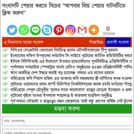
সংবাদটি শেয়ার করতে নিচের “আপনার প্রিয় শেয়ার বাটনটিতে
ক্লিক করুন”
0
Shares
এ বিভাগের আরো সংবাদ
বিস্তারিত:
প্রবাসী সংবাদ
বিসিএর সেক্রেটারি জেনারেল নির্বাচিত হলেন মৌলভীবাজারের টিপু রহমান
ইংল্যান্ডের দক্ষিণ উপকূলের বর্ণমাউথ সি-সাইডে বৃটেনের কার্ডিফ কমিউনিটির বনভো
ইউকে বিসিসিআই-এর উদ্যোগে টাওয়ার হ্যামলেটসের পুনর্নির্বাচিত এক্সিকিউটিভ মে
পূর্বলন্ডনে সানরাইজ স্পেকট্রাম বাংলা রেডিও অনুষ্ঠানের ৩২তম প্রতিষ্ঠাবার্ষিকী পালিত
​ঋণে জর্জরিত দেশ উদ্ধার করাই বড় চ্যালেঞ্জ: লন্ডনে এম নাসের রহমান
বার্মিংহামে কবি পিয়াস মজিদ এর আড্ডায় কবি নজরুলের স্ত্রী নার্গিসের কবর সংরক্ষ
বৃটেনের ওয়েলসের প্রথম ফার্স্ট মিনিস্টার ডিভলিউশনের জনক রডরি মর্গানের স্ট্যাচু কা
বার্মিংহামে শেবুল চৌধুরীর ‘বৃক্ষের সাথে ভালোবাসা’ গ্রন্থের মোড়ক উন্মোচন ও প্রকা
বৃটেনের বৃষ্টলে আশুরা উপলক্ষে শাহাদাত-ই কারবালা মাহফিল অনুষ্ঠিত
পূর্ব লন্ডনে সৌহার্দ্য ও ভ্রাতৃত্বের বন্ধন জোরদারে ‘ভাই বন্ধু’ গ্রুপের বার্ষিক গেট-টুগেদা
মন্তব্য করুন