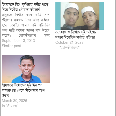
চিরকোটে লিখে কুশিয়ারা নদীর পাড়ে
গিয়ে নিখোঁজ গৌরাঙ্গা ভট্টাচার্য
মানুষকে বিশ্বাস করে আমি সাদা
স্ট্যাম্পে দস্তখত দিয়ে আজ সর্বহারা
হতে চলেছি। আমার এই পরিনতির
জন্য দায়ি কয়েক জনের নাম উল্লেখ
দেড়মাসেও নিখোঁজ দুই ভাইয়ের
করেন। মৌলভীবাজার সদর
সন্ধান মিলেনি,উৎকন্ঠায় পরিবার
উপজেলার ব্রাহ্মণগ্রাম গ্রামের গৌরাঙ্গ
September 13, 2013
October 21, 2023
ভট্টাচার্য (৫৭) বাড়িতে এ ধরণের
Similar post
In "মৌলভীবাজার"
চিরকুট লিখে বাড়িতে রেখে গত ১
সপ্তাহ ধরে নিখোঁজ রয়েছেন। এই
নিখোঁজের ঘটনায় তার পরিবার
পরিজনসহ এলাকার…
শ্রীমঙ্গলে নিখোঁজের দুই দিন পর
কামারপাড়া থেকে কিশোরের লা/শ
উদ্ধার
March 30, 2026
In "শ্রীমঙ্গল"