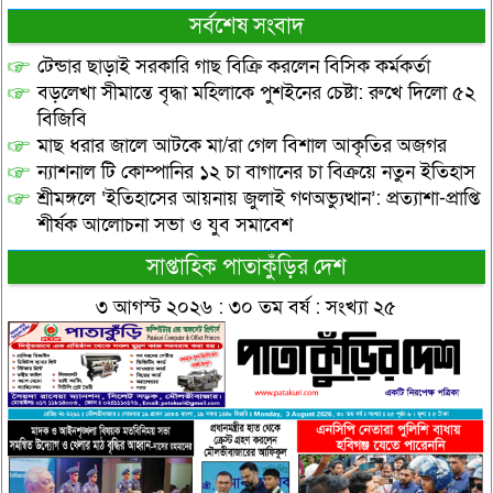
সর্বশেষ সংবাদ
টেন্ডার ছাড়াই সরকারি গাছ বিক্রি করলেন বিসিক কর্মকর্তা
বড়লেখা সীমান্তে বৃদ্ধা মহিলাকে পুশইনের চেষ্টা: রুখে দিলো ৫২
বিজিবি
মাছ ধরার জালে আটকে মা/রা গেল বিশাল আকৃতির অজগর
ন্যাশনাল টি কোম্পানির ১২ চা বাগানের চা বিক্রয়ে নতুন ইতিহাস
শ্রীমঙ্গলে ‘ইতিহাসের আয়নায় জুলাই গণঅভ্যুত্থান’: প্রত্যাশা-প্রাপ্তি
শীর্ষক আলোচনা সভা ও যুব সমাবেশ
সাপ্তাহিক পাতাকুঁড়ির দেশ
৩ আগস্ট ২০২৬ : ৩০ তম বর্ষ : সংখ্যা ২৫