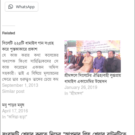
WhatsApp
Related
সিলেটি ২২৫টি ধামাইল গান সংগ্রহ
করে পুস্তকাকারে প্রকাশ
যে কাজ করার কথা কলেজের
অধ্যাপক কিংবা সাহিত্যিকদের সে
কাজ করেছেন একজন অফিস
সহকারী। তাই এ বিষিয়ে মূল্যায়নের
শ্রীমঙ্গলে সিলেটের ঐতিহ্যবাহী লুপ্তপ্রায়
ক্ষেত্রে তার গুরুত্বও তাদের চেয়ে কম
ধামাইল একাডেমির উদ্বোধন
নয়। গ্রামে গ্রামে ঘুরে সিলেটি ২২৫টি
September 1, 2013
January 26, 2019
ধামাইল গান সংগ্রহ করে পুস্তকাকারে
Similar post
In "শ্রীমঙ্গল"
প্রকাশ করায় গানের সংগ্রাহক শ্রীমঙ্গল
উপাধক্ষ্য আব্দুস শহীদ কলেজের
মনু পাড়র মনুষ
অফিস সহকারী রামকৃষ্ণ সরকারকে
April 17, 2016
উদ্যেশ করে…
In "কবিতা-ছড়া"
সংবাদটি শেয়ার করতে নিচের “আপনার প্রিয় শেয়ার বাটনটিতে