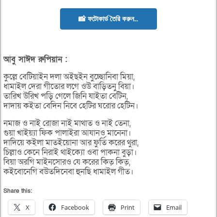
📸 ফটোকার্ড তৈরি করুন..
আবু সাঈদ রুপিয়ান :
কুল্লে বেটিয়াইন দলা অইছইন বুচ্ছোনিবা মিয়া,
ধামাইল দেরা গীতোর লগে ওউ বাড়িতনু বিয়া।
তারিখ উরিখ পড়ি গেলে জিনি যাইতা বেটিন,
দাদায় কইতা বেদিন নিবে হেটির ঘরোর হেটিন।
নমাজ ও নাই রোজা নাই মাথাত ও নাই তেনা,
গুয়া খাইয়্যা ফিক পালাইরা আযানও মানেনা।
দাদিয়ে কইলা মাতইয়োনা আর ফুর্তি করের থুরা,
চিল্লাও কেনে নিরাই থাইক্যো ওবা পাকনা বুড়া।
বিয়া অরগি মাইনসোরও যে করের কিত্ কিত্,
কইবোনেগি বউতদিনেবা হুনছি ধামাইল গীত।
Share this:
X
Facebook
Print
Email