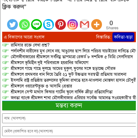
ক্লিক করুন”
0
Shares
এ বিভাগের আরো সংবাদ
বিস্তারিত:
কবিতা-ছড়া
রামিসার রক্তে লেখা প্রশ্ন?
পর্দানশীন নারীদের মুখ দেখে নয়, আঙুলের ছাপ দিয়ে পরিচয় যাচাইয়ের দাবিতে মৌল
মৌলভীবাজারের শ্রীমঙ্গলে সর্বনিম্ন তাপমাত্রা রেকর্ড ৮ দশমিক ৫ ডিগ্রি সেলসিয়াস
শ্রীমঙ্গলে ভূমিহীন দুই পরিবারকে হয়রানির অভিযোগ
শ্রীমঙ্গলে গাছে গাছে দুলছে আমের মুকুল, ফুলের সঙ্গে ছড়াচ্ছে সৌরভ
শ্রীমঙ্গলে প্রথমবার ধান দিয়ে তৈরি ২১ ফুট উচ্চতার সরস্বতী প্রতিমায় আরাধনা
ইসলামি রাষ্ট্র প্রতিষ্ঠায় তরুণদের ভূমিকা রাখতে হবে-মাওলানা মোস্তফা হাসান চৌধুর
শ্রীমঙ্গলে ওয়ারেন্টভুক্ত ৩ আসামি গ্রেপ্তার
শ্রীমঙ্গলে সেন্ট মার্থাস কিন্ডার গার্টেন স্কুলে বার্ষিক ক্রীড়া প্রতিযোগিতা
জনতা ব্যাংক শ্রীমঙ্গল শাখা মৌলভীবাজার এরিয়ার সর্বোচ্চ আমানত সংগ্রহকারী’র স্ব
মন্তব্য করুন