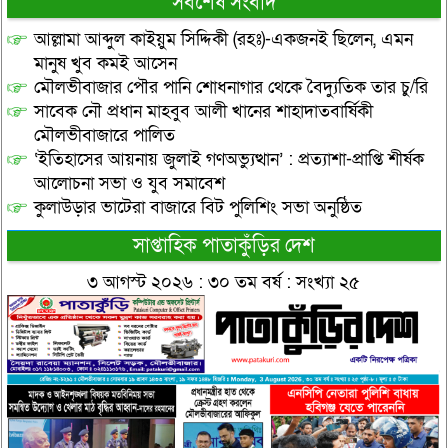
সর্বশেষ সংবাদ
আল্লামা আব্দুল কাইয়ুম সিদ্দিকী (রহঃ)-একজনই ছিলেন, এমন
মানুষ খুব কমই আসেন
মৌলভীবাজার পৌর পানি শোধনাগার থেকে বৈদ্যুতিক তার চু/রি
সাবেক নৌ প্রধান মাহবুব আলী খানের শাহাদাতবার্ষিকী
মৌলভীবাজারে পালিত
‘ইতিহাসের আয়নায় জুলাই গণঅভ্যুত্থান’ : প্রত্যাশা-প্রাপ্তি শীর্ষক
আলোচনা সভা ও যুব সমাবেশ
কুলাউড়ার ভাটেরা বাজারে বিট পুলিশিং সভা অনুষ্ঠিত
সাপ্তাহিক পাতাকুঁড়ির দেশ
৩ আগস্ট ২০২৬ : ৩০ তম বর্ষ : সংখ্যা ২৫