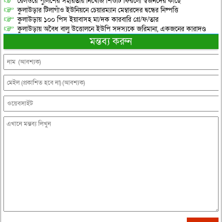
রেলওয়ে পুলিশের সহায়তায় নিখোঁজ শিশুটি ফিরলো স্বজনদের কাছে
কুলাউড়ার টিলাগাঁও ইউনিয়নে চেয়ারম্যান মেম্বারদের দ্বন্ধের নিষ্পত্তি
কুলাউড়ায় ১০০ পিস ইয়াবাসহ মা/দক কারবারি গ্রে/ফ/তার
কুলাউড়ায় অবৈধ বালু উত্তোলনে ইউপি সদস্যকে জরিমানা, একজনের কারাদণ্ড
মন্তব্য করুন