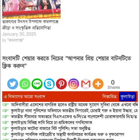
তারুণ্যের উৎসব উপলক্ষে কমলগঞ্জে
ক্রীড়া ও সাংস্কৃতিক প্রতিযোগিতা
January 30, 2025
In "কমলগঞ্জ"
সংবাদটি শেয়ার করতে নিচের “আপনার প্রিয় শেয়ার বাটনটিতে
ক্লিক করুন”
0
Shares
এ বিভাগের আরো সংবাদ
বিস্তারিত:
কুলাউড়া
আদিবাসীরা এদেশের নাগরিক হলেও রাষ্ট্রীয় অনেক সুযোগ সুবিধা থেকে এখনো বঞ্চি
কুলাউড়া থানা পুলিশের অভিযানে ভারতীয় সিগারেট, চোরাই গরু ও ইয়াবা উদ্ধার; গ্রেপ্
ভারতীয় সীমানার অভ্যন্তরে বিএসএফের গু/লি/তে বাংলাদেশী চোরাকারবারি নি/হ/ত
কুলাউড়ায় বিভিন্ন দাবি নিয়ে চা-শ্রমিকদের গণবিক্ষোভ
কুলাউড়ার ভাটেরা বাজারে বিট পুলিশিং সভা অনুষ্ঠিত
কুলাউড়া পাবলিক লাইব্রেরী’র অস্থায়ী কার্যালয়ের কার্যক্রম শুরু ও বৃক্ষরোপণ