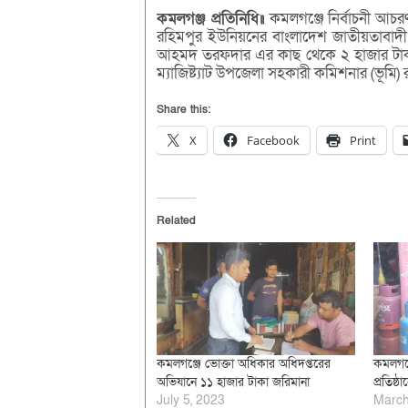
কমলগঞ্জ প্রতিনিধি॥
কমলগঞ্জে নির্বাচনী আচ
রহিমপুর ইউনিয়নের বাংলাদেশ জাতীয়তাবাদী ব
আহমদ তরফদার এর কাছ থেকে ২ হাজার টাকা
ম্যাজিষ্ট্যাট উপজেলা সহকারী কমিশনার (ভূম
Share this:
X
Facebook
Print
Related
কমলগঞ্জে ভোক্তা অধিকার অধিদপ্তরের
কমলগঞ্
অভিযানে ১১ হাজার টাকা জরিমানা
প্রতিষ্ঠ
July 5, 2023
March