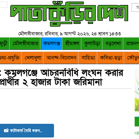
মৌলভীবাজার, রবিবার, ৯ আগস্ট ২০২৬, ২৪ শ্রাবণ ১৪৩৩
জুড়ী
মৌলভীবাজার
কমলগঞ্জ
শ্রীমঙ্গল
কুলাউড়া
বড়লেখা
রাজন
থ্য-প্রযুক্তি
খেলাধুলা
আনন্দ-বিনোদন
সাহিত্য
কবিতা-ছড়া
কৌতু
 : কমলগঞ্জে আচরনবিধি লংঘন করার
রার্থীর ২ হাজার টাকা জরিমানা
📸 ফটোকার্ড তৈরি করুন..