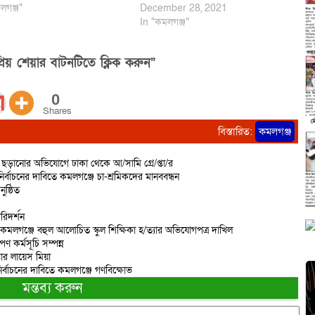
লগঞ্জ"
December 28, 2021
In "কমলগঞ্জ"
িয় শেয়ার বাটনটিতে ক্লিক করুন”
0
Shares
বিস্তারিত:
কমলগঞ্জ
ড়ানোর অভিযোগে ঢাকা থেকে আ/সামি গ্রে/প্তা/র
র্বাচনের দাবিতে কমলগঞ্জে চা-শ্রমিকদের মানববন্ধন
ষ্ঠিত
রিদর্শন
 কমলগঞ্জে বহুল আলোচিত স্কুল শিক্ষিকা হ/ত্যার অভিযোগপত্র দাখিল
ণ কর্মসূচি সম্পন্ন
তার লায়েস মিয়া
ির্বাচনের দাবিতে কমলগঞ্জে গণবিক্ষোভ
মন্তব্য করুন