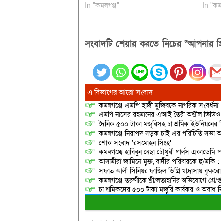
In "কমলগঞ্জ"
In "কম
সংবাদটি শেয়ার করতে নিচের “আপনার প্র
এ বিভাগের আরো সংবাদ
কমলগঞ্জে এমপি হাজী মুজিবকে নাগরিক সংবর্ধনা
এমপি নাসের রহমানের এআই তৈরী অশ্লীল ভিডিও ছ
দৈনিক ৫০০ টাকা মজুরিসহ চা শ্রমিক ইউনিয়নের নি
কমলগঞ্জে নিরাপদ সড়ক চাই এর পরিচিতি সভা অনু
শোক সংবাদ ‘রসমোহন সিংহ’
কমলগঞ্জে হাবিবুন নেছা চৌধুরী গার্লস একাডেমি প
আসামীরা জামিনে মুক্ত, বাদীর পরিবারকে হু/মকি :
সফাত আলী সিনিয়র ফাজিল ডিগ্রি মাদ্রাসায় বৃক্ষরোপ
কমলগঞ্জে তরুণীকে শ্লী/লতাহানির অভিযোগে গ্রে/প্
চা শ্রমিকদের ৫০০ টাকা মজুরি কার্যকর ও অবাধ ন