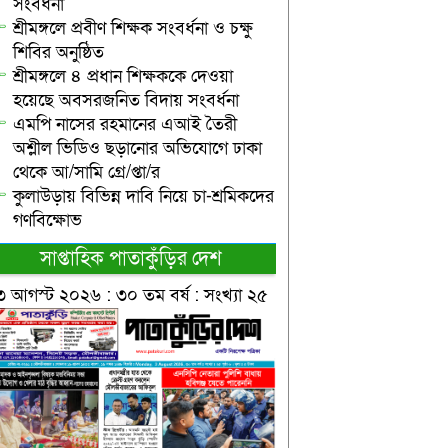
সংবর্ধনা
শ্রীমঙ্গলে প্রবীণ শিক্ষক সংবর্ধনা ও চক্ষু
শিবির অনুষ্ঠিত
শ্রীমঙ্গলে ৪ প্রধান শিক্ষককে দেওয়া
হয়েছে অবসরজনিত বিদায় সংবর্ধনা
এমপি নাসের রহমানের এআই তৈরী
অশ্লীল ভিডিও ছড়ানোর অভিযোগে ঢাকা
থেকে আ/সামি গ্রে/প্তা/র
কুলাউড়ায় বিভিন্ন দাবি নিয়ে চা-শ্রমিকদের
গণবিক্ষোভ
সাপ্তাহিক পাতাকুঁড়ির দেশ
৩ আগস্ট ২০২৬ : ৩০ তম বর্ষ : সংখ্যা ২৫