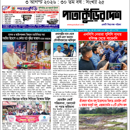
৩ আগস্ট ২০২৬ : ৩০ তম বর্ষ : সংখ্যা ২৫