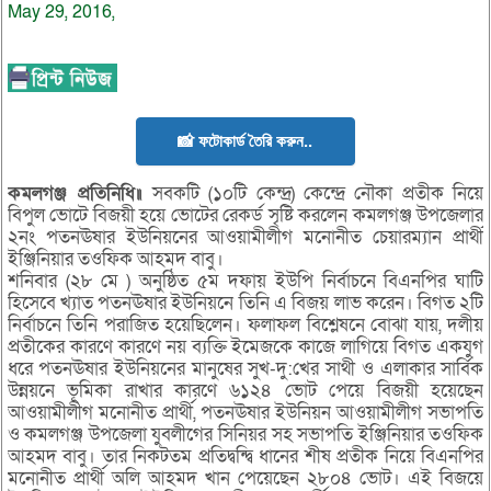
May 29, 2016,
📸 ফটোকার্ড তৈরি করুন..
কমলগঞ্জ প্রতিনিধি॥
সবকটি (১০টি কেন্দ্র) কেন্দ্রে নৌকা প্রতীক নিয়ে
বিপুল ভোটে বিজয়ী হয়ে ভোটের রেকর্ড সৃষ্টি করলেন কমলগঞ্জ উপজেলার
২নং পতনঊষার ইউনিয়নের আওয়ামীলীগ মনোনীত চেয়ারম্যান প্রার্থী
ইঞ্জিনিয়ার তওফিক আহমদ বাবু।
শনিবার (২৮ মে ) অনুষ্ঠিত ৫ম দফায় ইউপি নির্বাচনে বিএনপির ঘাটি
হিসেবে খ্যাত পতনঊষার ইউনিয়নে তিনি এ বিজয় লাভ করেন। বিগত ২টি
নির্বাচনে তিনি পরাজিত হয়েছিলেন। ফলাফল বিশ্লেষনে বোঝা যায়, দলীয়
প্রতীকের কারণে কারণে নয় ব্যক্তি ইমেজকে কাজে লাগিয়ে বিগত একযুগ
ধরে পতনঊষার ইউনিয়নের মানুষের সুখ-দু:খের সাথী ও এলাকার সার্বিক
উন্নয়নে ভূমিকা রাখার কারণে ৬১২৪ ভোট পেয়ে বিজয়ী হয়েছেন
আওয়ামীলীগ মনোনীত প্রার্থী, পতনঊষার ইউনিয়ন আওয়ামীলীগ সভাপতি
ও কমলগঞ্জ উপজেলা যুবলীগের সিনিয়র সহ সভাপতি ইঞ্জিনিয়ার তওফিক
আহমদ বাবু। তার নিকটতম প্রতিদ্বন্দ্বি ধানের শীষ প্রতীক নিয়ে বিএনপির
মনোনীত প্রার্থী অলি আহমদ খান পেয়েছেন ২৮০৪ ভোট। এই বিজয়ে