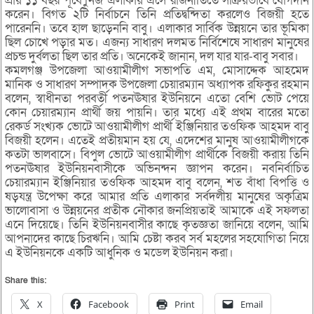
প্রায় ১১ বছর পূর্বে ুিনজ এলাকায় এসে রাজনীতিতে সক্রিয়ভাবে যোগদান
করেন। বিগত ২টি নির্বাচনে তিনি প্রতিদ্বন্দিতা করলেও বিজয়ী হতে
পারেননি। তবে হাল ছাড়েননি বাবু। এলাকার সার্বিক উন্নয়নে তার ভূমিকা
ছিল চোখে পড়ার মত। এজন্য সাধারণ দলমত নির্বিশেষে সাধারণ মানুষের
প্রচন্ড দুর্বলতা ছিল তার প্রতি। অনেকেই জানান, দল যার যার-বাবু সবার।
কমলগঞ্জ উপজেলা আওয়ামীলীগ সভাপতি এম, মোসাদ্দেক আহমেদ
মানিক ও সাধারণ সম্পাদক উপজেলা চেয়ারম্যান অধ্যাপক রফিকুর রহমান
বলেন, স্বাধীনতা পরবর্তী পতনঊষার ইউনিয়নে এতো বেশি ভোট পেয়ে
কোন চেয়ারম্যান প্রার্থী জয় পায়নি। তার মধ্যে এই প্রথম বারের মতো
রেকর্ড সংখ্যক ভোটে আওয়ামীলীগ প্রার্থী ইঞ্জিনিয়ার তওফিক আহমদ বাবু
বিজয়ী হলেন। এতেই প্রতীয়মান হয় যে, এদেশের মানুষ আওয়ামীলীগকে
কতটা ভালবাসে। বিপুল ভোটে আওয়ামীলীগ প্রার্থীকে বিজয়ী করায় তিনি
পতনঊষার ইউনিয়নবাসীকে অভিনন্দন জ্ঞাপন করেন। নবনির্বাচিত
চেয়ারম্যান ইঞ্জিনিয়ার তওফিক আহমদ বাবু বলেন, শত বাঁধা বিপত্তি ও
ষড়যন্ত্র উপেক্ষা করে আমার প্রতি এলাকার সর্বদলীয় মানুষের অকৃত্রিম
ভালোবাসা ও উন্নয়নের প্রতীক নৌকার জনপ্রিয়তাই আমাকে এই সফলতা
এনে দিয়েছে। তিনি ইউনিয়নবাসীর কাছে কৃতজ্ঞতা জানিয়ে বলেন, আমি
আপনাদের কাছে চিরঋনি। আমি চেষ্টা করব সর্ব মহলের সহযোগিতা নিয়ে
এ ইউনিয়নকে একটি আধুনিক ও মডেল ইউনিয়ন করা।
Share this:
X
Facebook
Print
Email