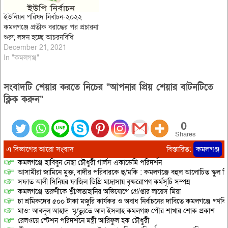
ইউনিয়ন পরিষদ নির্বাচন-২০২২
কমলগঞ্জে প্রতীক বরাদ্ধের পর প্রচারনা
শুরু; লঙ্গন হচ্ছে আচরনবিধি
December 21, 2021
In "কমলগঞ্জ"
সংবাদটি শেয়ার করতে নিচের “আপনার প্রিয় শেয়ার বাটনটিতে
ক্লিক করুন”
0
Shares
এ বিভাগের আরো সংবাদ
বিস্তারিত:
কমলগঞ্জ
কমলগঞ্জে হাবিবুন নেছা চৌধুরী গার্লস একাডেমি পরিদর্শন
আসামীরা জামিনে মুক্ত, বাদীর পরিবারকে হু/মকি : কমলগঞ্জে বহুল আলোচিত স্কুল শি
সফাত আলী সিনিয়র ফাজিল ডিগ্রি মাদ্রাসায় বৃক্ষরোপণ কর্মসূচি সম্পন্ন
কমলগঞ্জে তরুণীকে শ্লী/লতাহানির অভিযোগে গ্রে/প্তার লায়েস মিয়া
চা শ্রমিকদের ৫০০ টাকা মজুরি কার্যকর ও অবাধ নির্বাচনের দাবিতে কমলগঞ্জে গণবি
মাও: আবদুল আহাদ মৃ/ত্যুতে আল ইসলাহ কমলগঞ্জ পৌর শাখার শোক প্রকাশ
রেলওয়ে স্টেশন পরিদর্শনে মন্ত্রী আরিফুল হক চৌধুরী