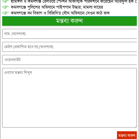
শ্রীমঙ্গল ও কমলগঞ্জ রেলওয়ে স্টেশন আকস্মিক পরিদর্শনে করেছেন আরিফুল হক চৌ
কমলগঞ্জে পুলিশের অভিযানে পাইপগান উদ্ধার; মামলা দায়ের
কমলগঞ্জে বন বিভাগ ও বিজিবি’র যৌথ অভিযানে সেগুন কাঠ জব্দ
মন্তব্য করুন