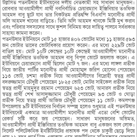
উল্লসিত পতনঊষার ইউনিয়নের দলীয় নেতকার্মী সহ সাধারণ মানুষজন।
রোববার আওয়ামীলীগ প্রার্থী নবনির্বাচিত চেয়ারম্যান ইঞ্জিনিয়ার তওফিক
আহমদ বাবু ছুটে যান তার নিকটতম প্রতিদ্বন্দি বিএনপি মনোনীত প্রার্থী
অলি আহমদ খানের বাড়িতে। তিনি অলি আহমদ খানকে মিষ্টি মুখ করান
এবং পরিবার সদস্যদের সাথে কুশল বিনিময় করে দায়িত্ব পালনে সর্বপ্রকার
সাহায্য কামনা করেন।
পতনঊষার ইউনিয়নে মোট ১৫ হাজার ৪০৬ ভোটের মধ্যে ১১ হাজার ৫৯৩
জন ভোটার তাদের ভোটাধিকার প্রয়োগ করেন। এর মধ্যে ২২৯টি ভোট
বাতিল হয়। মোট ১০টি কেন্দ্রের ১০টি কেন্দ্রেই আওয়ামীলীগ মনোনীত
প্রার্থী ইঞ্জিনিয়ার তওফিক আহমদ বাবু বিপুল ভোটে জয়লাভ করেন। এ
ইউনিয়নে চেয়ারম্যান প্রার্থী ছিলেন মোট ৭ জন। এর মধ্যে লাঙ্গল প্রতীক
নিয়ে জাতীয় পার্টির মনোনীত প্রার্থী মোহাম্মদ জরিপ হোসেন পেয়েছেন
১১৩ ভোট, চশমা প্রতীক নিয়ে আওয়ামীলীগের বিদ্রোহী স্বতন্ত্র প্রার্থী
বদরুজ্জামান চৌধুরী পেয়েছেন ১৮২৫ ভোট, মোটর সাইকেল প্রতীক নিয়ে
স্বতন্ত্র প্রার্থী মাহমুদুর রহমান পেয়েছেন ৬২৩ ভোট, আনারস প্রতীক নিয়ে
স্বতন্ত্র প্রার্থী শেখ আসাদুজ্জামান চৌধুরী পেয়েছেন ৯৩ ভোট ও ঘোড়া
প্রতীক নিয়ে স্বতন্ত্র প্রার্থী আজিজ চৌধুরী পেয়েছেন ১১ ভোট। কমলগঞ্জ
উপজেলায় ৯টি ইউনিয়নের নির্বাচন সম্পন্ন হলেও শুধুমাত্র এই পতনঊষার
ইউনিয়নেই একমাত্র আওয়ামীলীগ মনোনীত প্রার্থী এতো বেশি ভোটের
রেকর্ড সৃষ্টি করে জয় পেয়েছেন। সাধারণ মানুষজনের অভিমত,
আওয়ামীলীগ প্রার্থী ইঞ্জিনিয়ার তওফিক আহমদ বাবু একজন ভাল লোক।
সিলেট পলিটেকনিক ইনষ্টিটিউটের প্রভাষক পদ থেকে চাকুরী ছেড়ে দিয়ে