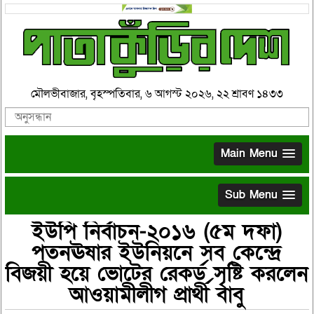
মৌলভীবাজার, বৃহস্পতিবার, ৬ আগস্ট ২০২৬, ২২ শ্রাবণ ১৪৩৩
Main Menu
Sub Menu
ইউপি নির্বাচন-২০১৬ (৫ম দফা)
পতনঊষার ইউনিয়নে সব কেন্দ্রে
বিজয়ী হয়ে ভোটের রেকর্ড সৃষ্টি করলেন
আওয়ামীলীগ প্রার্থী বাবু