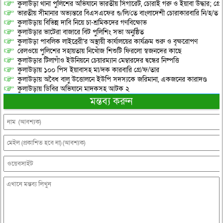
কুলাউড়া থানা পুলিশের অভিযানে ভারতীয় সিগারেট, চোরাই গরু ও ইয়াবা উদ্ধার; গ্রেপ্
ভারতীয় সীমানার অভ্যন্তরে বিএসএফের গু/লি/তে বাংলাদেশী চোরাকারবারি নি/হ/ত
কুলাউড়ায় বিভিন্ন দাবি নিয়ে চা-শ্রমিকদের গণবিক্ষোভ
কুলাউড়ার ভাটেরা বাজারে বিট পুলিশিং সভা অনুষ্ঠিত
কুলাউড়া পাবলিক লাইব্রেরী’র অস্থায়ী কার্যালয়ের কার্যক্রম শুরু ও বৃক্ষরোপণ
রেলওয়ে পুলিশের সহায়তায় নিখোঁজ শিশুটি ফিরলো স্বজনদের কাছে
কুলাউড়ার টিলাগাঁও ইউনিয়নে চেয়ারম্যান মেম্বারদের দ্বন্ধের নিষ্পত্তি
কুলাউড়ায় ১০০ পিস ইয়াবাসহ মা/দক কারবারি গ্রে/ফ/তার
কুলাউড়ায় অবৈধ বালু উত্তোলনে ইউপি সদস্যকে জরিমানা, একজনের কারাদণ্ড
কুলাউড়ায় ডিবির অভিযানে মাদকসহ আটক ২
মন্তব্য করুন