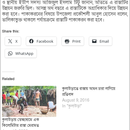
ও স্থানীয় ইউপি সদস্য আজিজুল ইসলাম টিটু জানান, অতিতে এ রাস্তাটির
উন্নয়ন জরুরি ছিল। আসন্ন অর্থ বছরে এ রাস্তাটিকে অগ্রাধিকার দিয়ে উন্নয়ন
করা হবে। পাকাকরনের বিষয়ে উপজেলা প্রকৌশলী আবুল হোসেন বলেন,
তালিকাভুক্ত থাকলে পর্যায়ক্রমে রাস্তাটি পাকাকরন করা হবে।
Share this:
X
Facebook
Print
Email
WhatsApp
Related
কুলাউড়াতে রাস্তায় আমন চারা লাগিয়ে
প্রতিবাদ
August 9, 2016
In "কুলাউড়া"
কুলাউড়ায় স্বেচ্ছাশ্রমে এক
কিলোমিটার রাস্তা মেরামত