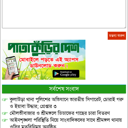
সর্বশেষ সংবাদ
কুলাউড়া থানা পুলিশের অভিযানে ভারতীয় সিগারেট, চোরাই গরু
ও ইয়াবা উদ্ধার; গ্রেপ্তার ৩
মৌলভীবাজার ও শ্রীমঙ্গলে ডিডাফের গাছের চারা বিতরণ
আইনশৃঙ্খলা পরিস্থিতি নিয়ে সাংবাদিকদের সাথে শ্রীমঙ্গল থানায়
ওসির মতবিনিময় অনুষ্ঠিত