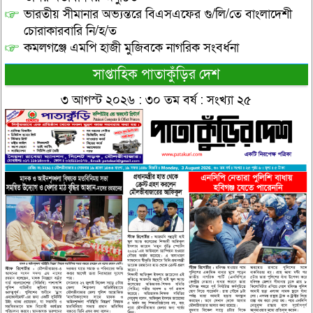
ভারতীয় সীমানার অভ্যন্তরে বিএসএফের গু/লি/তে বাংলাদেশী
চোরাকারবারি নি/হ/ত
কমলগঞ্জে এমপি হাজী মুজিবকে নাগরিক সংবর্ধনা
সাপ্তাহিক পাতাকুঁড়ির দেশ
৩ আগস্ট ২০২৬ : ৩০ তম বর্ষ : সংখ্যা ২৫