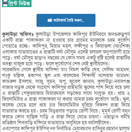
📸 ফটোকার্ড তৈরি করুন..
কুলাউড়া অফিস॥
কুলাউড়া উপজেলার কাদিপুর ইউনিয়নে জনগুরুত্বপূর্ন
একটি রাস্তা পাকাকরণ না হওয়ায় চার গ্রামের মানুষকে চরম দুর্ভোগ
পোহাতে হচ্ছে। কাদিপুর, মিয়ার মহল, লক্ষীপুর ও কিয়াতলা (আংশিক)
এলাকায় যাতায়াতের এ রাস্তাটি বর্ষা মৌসুম এলেই চলাচল অনুপযোগী হয়ে
পড়ে। বর্ষা মৌসুম ছাড়াও বছরের যে কোন সময় একটু বৃষ্টি হলেই রাস্তাটির
অবস্থা নাজুক হয়ে পড়ে। ফলে দুর্ভোগের শেষ নেই স্থানীয়দের।
সরেজমিন গেলে স্থানীয় বাসিন্দা ডাঃ বিমল কান্তি দেব, সেলিম আহমদ,
শংকু মল্লিক, ছকাপন স্কুল এন্ড কলেজের শিক্ষার্থী আশরাফ আহমদ,
কামরুল ইসলাম, সাজু, সুমন, অপু, জুবেল জানান, কুলাউড়া-নবাবগঞ্জ
বাজার সড়ক থেকে সংযোগ কাদিপুর প্রাইমারি স্কুলের পাশ দিয়ে বয়ে চলা
এ রাস্তাটি পেকুরবাজার মিয়ারমহল সড়কের সাথে সংযুক্ত হয়। প্রায় ২
কিলোমিটার এ রাস্তা পাকাকরণ না করায় আমরা চরম দুর্ভোগে আছি। স্কুল,
কলেজ যেতে হলে প্রায় চার কিলোমিটার ঘুরিয়ে বিকল্প রাস্তা দিয়ে
যাতায়াত করতে হয়। চরম বিড়ম্বনায় পড়তে রোগী নিয়ে। মূমূর্ষ রোগী বহন
করতে কোন যান্ত্রিক গাড়ি এ রাস্তা দিয়ে যেতে চায়না। এছাড়াও ধর্মীয়
প্রতিষ্ঠান শিববাড়ি মন্দিরে যাতায়াতে অসুবিধে হয় ধর্মালম্বীদের।
এব্যাপারে কাদিপুর ইউপির নব নির্বাচিত চেয়ারম্যান হাবিবুর রহমান ছালাম