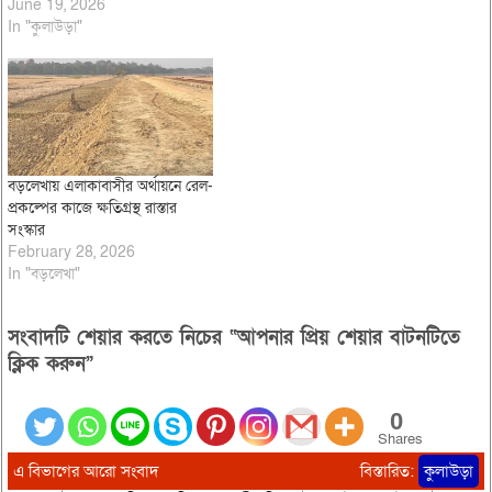
June 19, 2026
In "কুলাউড়া"
বড়লেখায় এলাকাবাসীর অর্থায়নে রেল-
প্রকল্পের কাজে ক্ষতিগ্রস্থ রাস্তার
সংস্কার
February 28, 2026
In "বড়লেখা"
সংবাদটি শেয়ার করতে নিচের “আপনার প্রিয় শেয়ার বাটনটিতে
ক্লিক করুন”
0
Shares
এ বিভাগের আরো সংবাদ
বিস্তারিত:
কুলাউড়া