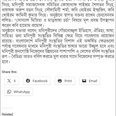
সিংহ, মণিপুরী সমাজসেবক সমিতির কোষাধ্যক্ষ লাইশ্রম শৈলতন সিংহ,
প্রভাষক অরুপ রতন সিংহ, সৌদামিনী শর্মা, কবি থোইরম ইন্দ্রজিৎ, কবি
খোইরম কামিনী কুমার সিংহ। অনুষ্ঠানে স্বাগত বক্তব্য রাখেন য়েনসেনবম
ললিত। “সোস্যাল মিডিয়া ও মাতৃভাষা চর্চা” বিষয়ে মূল প্রবন্ধ উপস্থাপন
করেন কবি হামোম প্রমোদ।
অনুষ্ঠানে বক্তারা বলেন, মনিপুরীদের গৌরবোজ্জ্বল ইতিহাস, ঐতিহ্য, ভাষা,
সাহিত্য তথা মনিপুরী সংস্কৃতির বিভিন্ন ক্ষেত্র নিয়ে গবেষণার প্রয়োজন
রয়েছে। বাংলাদেশে মনিপুরী সংস্কৃতির বিশাল এই অকর্ষিত ক্ষেত্রগুলো
পর্যাপ্ত গবেষনার মাধমে মনিপুরী সংস্কৃতির ভাষার আরো উজ্জ্বল হবে এবং
মনিপুরী জনগোষ্ঠি নিজেদের উন্নয়নের পাশাপাশি এ দেশের বর্ণিল সংস্কৃতির
রূপ – বৈচিত্র্য আরও বর্ণিল করতে মুল ধারার সাথে নিজেদের সম্পৃক্ত করতে
হবে।
Share this:
X
Facebook
Print
Email
WhatsApp
Related