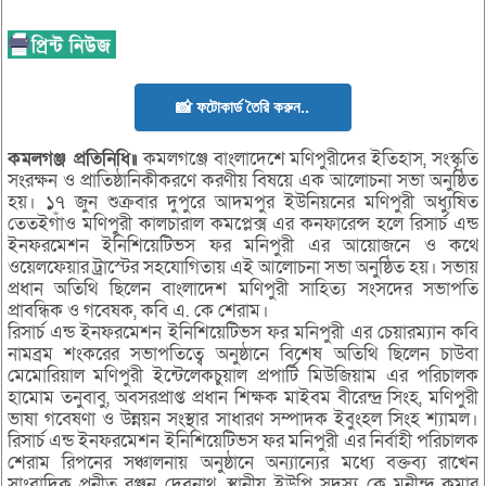
📸 ফটোকার্ড তৈরি করুন..
কমলগঞ্জ প্রতিনিধি॥
কমলগঞ্জে বাংলাদেশে মণিপুরীদের ইতিহাস, সংস্কৃতি
সংরক্ষন ও প্রাতিষ্ঠানিকীকরণে করণীয় বিষয়ে এক আলোচনা সভা অনুষ্ঠিত
হয়। ১৭ জুন শুক্রবার দুপুরে আদমপুর ইউনিয়নের মণিপুরী অধ্যুষিত
তেতইগাঁও মণিপুরী কালচারাল কমপ্লেক্স এর কনফারেন্স হলে রিসার্চ এন্ড
ইনফরমেশন ইনিশিয়েটিভস ফর মনিপুরী এর আয়োজনে ও কথে
ওয়েলফেয়ার ট্রাস্টের সহযোগিতায় এই আলোচনা সভা অনুষ্ঠিত হয়। সভায়
প্রধান অতিথি ছিলেন বাংলাদেশ মণিপুরী সাহিত্য সংসদের সভাপতি
প্রাবন্ধিক ও গবেষক, কবি এ. কে শেরাম।
রিসার্চ এন্ড ইনফরমেশন ইনিশিয়েটিভস ফর মনিপুরী এর চেয়ারম্যান কবি
নামব্রম শংকরের সভাপতিত্বে অনুষ্ঠানে বিশেষ অতিথি ছিলেন চাউবা
মেমোরিয়াল মণিপুরী ইন্টেলেকচুয়াল প্রপার্টি মিউজিয়াম এর পরিচালক
হামোম তনুবাবু, অবসরপ্রাপ্ত প্রধান শিক্ষক মাইবম বীরেন্দ্র সিংহ, মণিপুরী
ভাষা গবেষণা ও উন্নয়ন সংস্থার সাধারণ সম্পাদক ইবুংহল সিংহ শ্যামল।
রিসার্চ এন্ড ইনফরমেশন ইনিশিয়েটিভস ফর মনিপুরী এর নির্বাহী পরিচালক
শেরাম রিপনের সঞ্চালনায় অনুষ্ঠানে অন্যান্যের মধ্যে বক্তব্য রাখেন
সাংবাদিক প্রনীত রঞ্জন দেবনাথ, স্থানীয় ইউপি সদস্য কে মনীন্দ্র কুমার