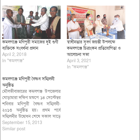
কমলগঞ্জে মণিপুরী সমাজের দুই গুণী
স্বাধীনতার সুবর্ণ জয়ন্তী উপলক্ষে
ব্যক্তিকে সংবর্ধনা প্রদান
কমলগঞ্জে চিত্রাংকন প্রতিযোগিতা ও
April 2, 2018
আলোচনা সভা
In "কমলগঞ্জ"
April 3, 2021
In "কমলগঞ্জ"
কমলগঞ্জে মণিপুরী বৈষ্ণব সম্মিলনী
অনুষ্ঠিত
মৌলভীবাজারের কমলগঞ্জ উপজেলার
ঘোড়ামারা দক্ষিণ মন্ডপে ১৪ সেপ্টেম্বর
শনিবার মণিপুরী বৈষ্ণব সম্মিলনী-
২০১৩ অনুষ্ঠিত হয়। প্রথম পর্বে
সম্মিলনীর উদ্বোধন শেষে সকাল সাড়ে
৯টায় শ্রীমদ্ভাগবত পাঠ করেন শ্রী মণি
September 15, 2013
মোহন চ্যাটার্জ্জী, শ্রী রতনমণি শর্ম্মা ও
Similar post
শ্রী প্রভাত শর্ম্মা। বেলা ২টায়