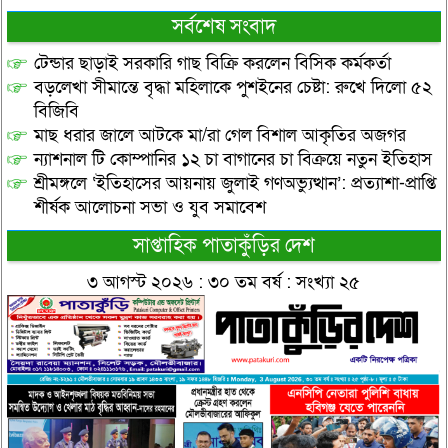
সর্বশেষ সংবাদ
টেন্ডার ছাড়াই সরকারি গাছ বিক্রি করলেন বিসিক কর্মকর্তা
বড়লেখা সীমান্তে বৃদ্ধা মহিলাকে পুশইনের চেষ্টা: রুখে দিলো ৫২
বিজিবি
মাছ ধরার জালে আটকে মা/রা গেল বিশাল আকৃতির অজগর
ন্যাশনাল টি কোম্পানির ১২ চা বাগানের চা বিক্রয়ে নতুন ইতিহাস
শ্রীমঙ্গলে ‘ইতিহাসের আয়নায় জুলাই গণঅভ্যুত্থান’: প্রত্যাশা-প্রাপ্তি
শীর্ষক আলোচনা সভা ও যুব সমাবেশ
সাপ্তাহিক পাতাকুঁড়ির দেশ
৩ আগস্ট ২০২৬ : ৩০ তম বর্ষ : সংখ্যা ২৫