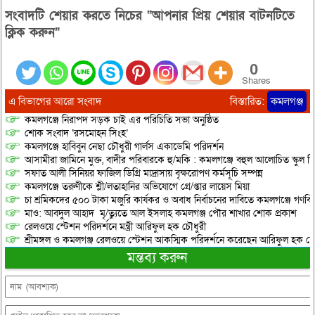
শ্রীশ্রীরাধাগোবিন্দের ভোগরাগ ও
সংবাদটি শেয়ার করতে নিচের “আপনার প্রিয় শেয়ার বাটনটিতে
প্রসাদ সেবা এবং প্রথম পর্বের
অনুষ্ঠানের সমাপ্তি হয়।…
ক্লিক করুন”
0
Shares
এ বিভাগের আরো সংবাদ
বিস্তারিত:
কমলগঞ্জ
কমলগঞ্জে নিরাপদ সড়ক চাই এর পরিচিতি সভা অনুষ্ঠিত
শোক সংবাদ ‘রসমোহন সিংহ’
কমলগঞ্জে হাবিবুন নেছা চৌধুরী গার্লস একাডেমি পরিদর্শন
আসামীরা জামিনে মুক্ত, বাদীর পরিবারকে হু/মকি : কমলগঞ্জে বহুল আলোচিত স্কুল শি
সফাত আলী সিনিয়র ফাজিল ডিগ্রি মাদ্রাসায় বৃক্ষরোপণ কর্মসূচি সম্পন্ন
কমলগঞ্জে তরুণীকে শ্লী/লতাহানির অভিযোগে গ্রে/প্তার লায়েস মিয়া
চা শ্রমিকদের ৫০০ টাকা মজুরি কার্যকর ও অবাধ নির্বাচনের দাবিতে কমলগঞ্জে গণবি
মাও: আবদুল আহাদ মৃ/ত্যুতে আল ইসলাহ কমলগঞ্জ পৌর শাখার শোক প্রকাশ
রেলওয়ে স্টেশন পরিদর্শনে মন্ত্রী আরিফুল হক চৌধুরী
শ্রীমঙ্গল ও কমলগঞ্জ রেলওয়ে স্টেশন আকস্মিক পরিদর্শনে করেছেন আরিফুল হক চৌ
মন্তব্য করুন