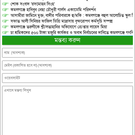
শোক সংবাদ ‘রসমোহন সিংহ’
কমলগঞ্জে হাবিবুন নেছা চৌধুরী গার্লস একাডেমি পরিদর্শন
আসামীরা জামিনে মুক্ত, বাদীর পরিবারকে হু/মকি : কমলগঞ্জে বহুল আলোচিত স্কুল শি
সফাত আলী সিনিয়র ফাজিল ডিগ্রি মাদ্রাসায় বৃক্ষরোপণ কর্মসূচি সম্পন্ন
কমলগঞ্জে তরুণীকে শ্লী/লতাহানির অভিযোগে গ্রে/প্তার লায়েস মিয়া
চা শ্রমিকদের ৫০০ টাকা মজুরি কার্যকর ও অবাধ নির্বাচনের দাবিতে কমলগঞ্জে গণবি
মন্তব্য করুন