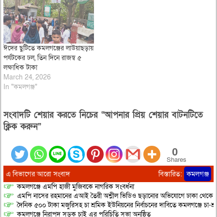
ঈদের ছুটিতে কমলগঞ্জের লাউয়াছড়ায়
পর্যটকের ঢল, তিন দিনে রাজস্ব ৫
লক্ষাধিক টাকা
March 24, 2026
In "কমলগঞ্জ"
সংবাদটি শেয়ার করতে নিচের “আপনার প্রিয় শেয়ার বাটনটিতে
ক্লিক করুন”
0
Shares
এ বিভাগের আরো সংবাদ
বিস্তারিত:
কমলগঞ্জ
কমলগঞ্জে এমপি হাজী মুজিবকে নাগরিক সংবর্ধনা
এমপি নাসের রহমানের এআই তৈরী অশ্লীল ভিডিও ছড়ানোর অভিযোগে ঢাকা থেকে আ/সা
দৈনিক ৫০০ টাকা মজুরিসহ চা শ্রমিক ইউনিয়নের নির্বাচনের দাবিতে কমলগঞ্জে চা-শ্
কমলগঞ্জে নিরাপদ সড়ক চাই এর পরিচিতি সভা অনুষ্ঠিত