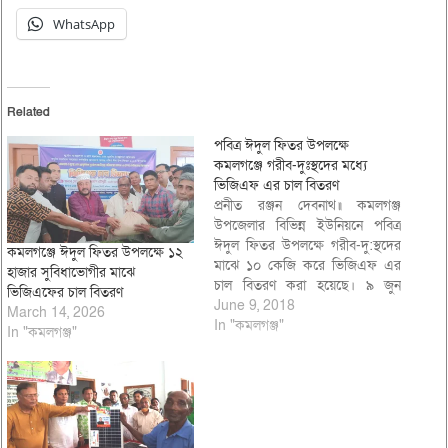
WhatsApp
Related
পবিত্র ঈদুল ফিতর উপলক্ষে
কমলগঞ্জে গরীব-দুঃস্থদের মধ্যে
ভিজিএফ এর চাল বিতরণ
প্রনীত রঞ্জন দেবনাথ॥ কমলগঞ্জ
উপজেলার বিভিন্ন ইউনিয়নে পবিত্র
ঈদুল ফিতর উপলক্ষে গরীব-দু:স্থদের
কমলগঞ্জে ঈদুল ফিতর উপলক্ষে ১২
মাঝে ১০ কেজি করে ভিজিএফ এর
হাজার সুবিধাভোগীর মাঝে
চাল বিতরণ করা হয়েছে। ৯ জুন
ভিজিএফের চাল বিতরণ
শনিবার দিনভর বিভিন্ন ইউনিয়নে
June 9, 2018
March 14, 2026
প্রধান অতিথি হিসেবে উপস্থিত থেকে
In "কমলগঞ্জ"
In "কমলগঞ্জ"
চাল বিতরণ কর্মসুচীর উদ্বোধন করেন
সরকারি প্রতিশ্রুতি সম্পর্কিত স্থায়ী
কমিটির সভাপতি, সাবেক চিফ হুইপ
উপাধ্যক্ষ ড. মোঃ…