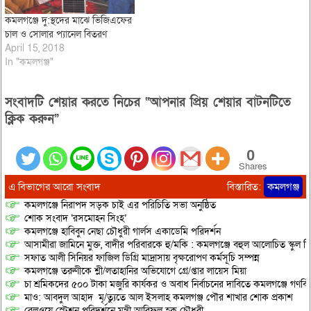
কমলগঞ্জে দু:স্থদের মাঝে ভিজিএফের
চাল ও সোলার প্যানেল বিতরণ
April 15, 2018
In "কমলগঞ্জ"
সংবাদটি শেয়ার করতে নিচের “আপনার প্রিয় শেয়ার বাটনটিতে
ক্লিক করুন”
0
Shares
এ বিভাগের আরো সংবাদ
বিস্তারিত:
কমলগঞ্জ
কমলগঞ্জে নিরাপদ সড়ক চাই এর পরিচিতি সভা অনুষ্ঠিত
শোক সংবাদ ‘রসমোহন সিংহ’
কমলগঞ্জে হাবিবুন নেছা চৌধুরী গার্লস একাডেমি পরিদর্শন
আসামীরা জামিনে মুক্ত, বাদীর পরিবারকে হু/মকি : কমলগঞ্জে বহুল আলোচিত স্কুল শি
সফাত আলী সিনিয়র ফাজিল ডিগ্রি মাদ্রাসায় বৃক্ষরোপণ কর্মসূচি সম্পন্ন
কমলগঞ্জে তরুণীকে শ্লী/লতাহানির অভিযোগে গ্রে/প্তার লায়েস মিয়া
চা শ্রমিকদের ৫০০ টাকা মজুরি কার্যকর ও অবাধ নির্বাচনের দাবিতে কমলগঞ্জে গণবি
মাও: আবদুল আহাদ মৃ/ত্যুতে আল ইসলাহ কমলগঞ্জ পৌর শাখার শোক প্রকাশ
রেলওয়ে স্টেশন পরিদর্শনে মন্ত্রী আরিফুল হক চৌধুরী