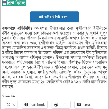
📸 ফটোকার্ড তৈরি করুন..
কমলগঞ্জ প্রতিনিধি॥
কমলগঞ্জ উপজেলার ৩নং মুন্সীবাজার ইউনিয়নে
গরীব দুঃস্থদের মধ্যে চাল বিতরণ করা হয়েছে। শনিবার ২ জুলাই দুপুর
১২টায় ইউনিয়ন পরিষদ মিলনায়তনে আনুষ্ঠানিকভাবে ভিজিএফ এর চাল
বিতরণ করা হয়। ৩নং মুন্সীবাজার ইউ,পি চেয়ারম্যার বীর মুক্তিযোদ্ধা
আব্দুল মোতালিব তরফদার এর সভাপতিত্বে অনষ্ঠানে প্রধান অতিথি হিসাবে
উপস্তিত চিলেন কমলগঞ্জ উপজেলা পরিষদ এর চেয়ারম্যান বীর মুক্তিযোদ্ধা
আলহাজ্ব অধ্যাপক রফিকুর রহমান। উপজেলা সমবায় কর্মকতা জিতেন্দ্র
সরকারের পরিচালনায় বিষেশ অতিথি হিসাবে উপস্থিত ছিলেন সাংবাদিক
এস.এম.এবাদুল হক, ইউপি সদস্য শফিকুর রহমান, চয়ন দেব নাথ, মনু
মিয়া, ফারুক আহাম্মদ, মদরীছ আলী, রেজাউল করিম (নোমান), আব্দুল
মনাফ, মবারক মিয়া, আদর মিয়া প্রমুখ। মুন্সীবাজার ইউনিয়নের ৪৭১
গরীব দুঃস্থ লোকদের মধ্যে ২০ কেজি করে মোট ৯৪২০ কেজি চাল বিতরণ
করা হয়।
Share this:
X
Facebook
Print
Email