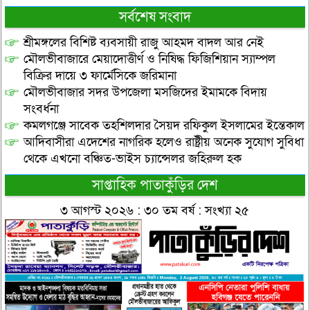
সর্বশেষ সংবাদ
শ্রীমঙ্গলের বিশিষ্ট ব্যবসায়ী রাজু আহমদ বাদল আর নেই
মৌলভীবাজারে মেয়াদোত্তীর্ণ ও নিষিদ্ধ ফিজিশিয়ান স্যাম্পল
বিক্রির দায়ে ৩ ফার্মেসিকে জরিমানা
মৌলভীবাজার সদর উপজেলা মসজিদের ইমামকে বিদায়
সংবর্ধনা
কমলগঞ্জে সাবেক তহশিলদার সৈয়দ রফিকুল ইসলামের ইন্তেকাল
আদিবাসীরা এদেশের নাগরিক হলেও রাষ্ট্রীয় অনেক সুযোগ সুবিধা
থেকে এখনো বঞ্চিত-ভাইস চ্যান্সেলর জহিরুল হক
সাপ্তাহিক পাতাকুঁড়ির দেশ
৩ আগস্ট ২০২৬ : ৩০ তম বর্ষ : সংখ্যা ২৫