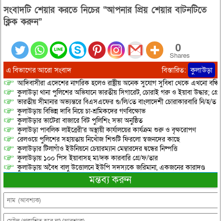
সংবাদটি শেয়ার করতে নিচের “আপনার প্রিয় শেয়ার বাটনটিতে
ক্লিক করুন”
0
Shares
এ বিভাগের আরো সংবাদ
বিস্তারিত:
কুলাউড়া
আদিবাসীরা এদেশের নাগরিক হলেও রাষ্ট্রীয় অনেক সুযোগ সুবিধা থেকে এখনো বঞ্চি
কুলাউড়া থানা পুলিশের অভিযানে ভারতীয় সিগারেট, চোরাই গরু ও ইয়াবা উদ্ধার; গ্রেপ্
ভারতীয় সীমানার অভ্যন্তরে বিএসএফের গু/লি/তে বাংলাদেশী চোরাকারবারি নি/হ/ত
কুলাউড়ায় বিভিন্ন দাবি নিয়ে চা-শ্রমিকদের গণবিক্ষোভ
কুলাউড়ার ভাটেরা বাজারে বিট পুলিশিং সভা অনুষ্ঠিত
কুলাউড়া পাবলিক লাইব্রেরী’র অস্থায়ী কার্যালয়ের কার্যক্রম শুরু ও বৃক্ষরোপণ
রেলওয়ে পুলিশের সহায়তায় নিখোঁজ শিশুটি ফিরলো স্বজনদের কাছে
কুলাউড়ার টিলাগাঁও ইউনিয়নে চেয়ারম্যান মেম্বারদের দ্বন্ধের নিষ্পত্তি
কুলাউড়ায় ১০০ পিস ইয়াবাসহ মা/দক কারবারি গ্রে/ফ/তার
কুলাউড়ায় অবৈধ বালু উত্তোলনে ইউপি সদস্যকে জরিমানা, একজনের কারাদণ্ড
মন্তব্য করুন