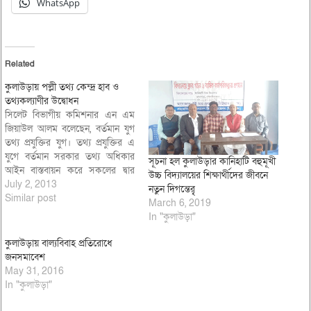
WhatsApp
Related
কুলাউড়ায় পল্লী তথ্য কেন্দ্র হাব ও
তথ্যকল্যাণীর উদ্বোধন
সিলেট বিভাগীয় কমিশনার এন এম
জিয়াউল আলম বলেছেন, বর্তমান যুগ
তথ্য প্রযুক্তির যুগ। তথ্য প্রযুক্তির এ
যুগে বর্তমান সরকার তথ্য অধিকার
সূচনা হল কুলাউড়ার কানিহাটি বহুমূখী
আইন বাস্তবায়ন করে সকলের দ্বার
উচ্চ বিদ্যালয়ের শিক্ষার্থীদের জীবনে
গোঁড়ায় সেবা পৌঁছে দিয়েছে। গ্রামীণ
July 2, 2013
নতুন দিগন্তেরৃৃ
সাধারণ জনগোষ্ঠী এখন ঘরে বসে
Similar post
March 6, 2019
বিভিন্ন ধরনের সেবা পাচ্ছে। তথ্য
In "কুলাউড়া"
প্রযুক্তিকে কাজে লাগিয়ে সরকারের
ডিজিটাল বাংলাদেশ গড়া সম্ভব।
কুলাউড়ায় বাল্যবিবাহ প্রতিরোধে
বিভাগীয়…
জনসমাবেশ
May 31, 2016
In "কুলাউড়া"