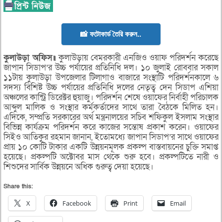
📸 ফটোকার্ড তৈরি করুন..
কুলাউড়া অফিস॥
কুলাউড়ায় বেমরকারী এনজিও ওয়াফ পরিদর্শন করেছে
জাপান সিডাপ’র উচ্চ পর্যায়ের প্রতিনিধি দল। ১০ জুলাই রোববার সকাল
১১টায় কুলাউড়া উপজেলার টিলাগাও বাজারে সংস্থাটি পরিদর্শনকালে ৬
সদস্য বিশিষ্ট উচ্চ পর্যায়ের প্রতিনিধি দলের নেতৃত্ব দেন সিডাপ এশিয়া
অঞ্চলের কান্ট্রি ডিরেক্টর হুয়াজু। পরিদর্শন শেষে ওয়াফের নির্বাহী পরিচালক
আব্দুল মালিক ও সংস্থার কর্মকর্তাদের সাথে তারা বৈঠকে মিলিত হন।
এদিকে, সম্প্রতি সরকারের অর্থ মন্ত্রনালয়ের সচিব শফিকুল ইসলাম সংস্থার
বিভিন্ন কার্যক্রম পরিদর্শন করে কাজের সন্তোষ প্রকাশ করেন। ওয়াফের
সিইও আতিকুর রহমান জানান, ইতোমধ্যে জাপান সিডাপ’র সাথে ওয়াফের
প্রায় ১০ কোটি টাকার একটি উন্নয়নমূলক প্রকল্প বাস্তবায়নের চুক্তি সমাপ্ত
হয়েছে। প্রকল্পটি অক্টোবর মাস থেকে শুরু হবে। প্রকল্পটিতে নারী ও
শিশুদের সার্বিক উন্নয়নে অধিক গুরুত্ব দেয়া হয়েছে।
Share this:
X
Facebook
Print
Email