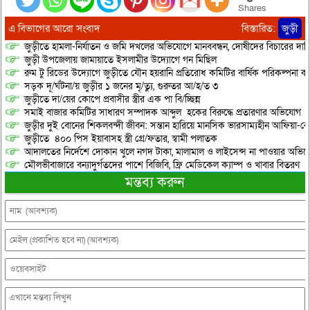
Shares
এ বিভাগের আরো সংবাদ
বিস্তারিত:
জুড়ী
জুড়ীতে হামলা-নির্যাতন ও জমি দখলের অভিযোগে মানববন্ধন, দোষীদের বিচারের দাব
জুড়ী উপজেলায় জামায়াতে ইসলামীর উদ্যোগে গন মিছিল
রুম টু রিডের উদ্যোগে জুড়ীতে যৌন হয়রানি প্রতিরোধ কমিটির বার্ষিক পরিকল্পনা কর
সড়ক দূ/র্ঘটনা/য় জুড়ীর ১ জনের মৃ/ত্যু, গুরুতর আ/হ/ত ৩
জুড়ীতে দা/য়ের কোপে প্রবাসীর স্ত্রীর এক পা বি/চ্ছিন্ন
সমাই বাজার কমিটির সাধারণ সম্পাদক আব্দুল হকের বিরুদ্ধে প্রতারণার অভিযোগ
জুড়ীর দুই বোনের শিকলবন্দী জীবন: সন্তান হারিয়ে মানসিক ভারসাম্যহীন আফিয়া-র
জুড়ীতে ৪০০ পিস ইয়াবাসহ স্ত্রী গ্রে/ফতার, স্বামী পলাতক
আদালতের নির্দেশে দোকান খুলে নগদ টাকা, মালামাল ও লাইসেন্স না পাওয়ার অভিযোগ, 
মৌলভীবাজারে বন্যাদুর্গতদের পাশে বিজিবি, ফ্রি মেডিকেল ক্যাম্প ও খাবার বিতরণ
মন্তব্য করুন