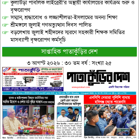
কুলাউড়া পাবলিক লাইব্রেরী’র অস্থায়ী কার্যালয়ের কার্যক্রম শুরু ও
বৃক্ষরোপণ
সম্মান, শ্রদ্ধাবোধ ও লজ্জাশীলতা-ইসলামের অনন্য শিক্ষা
শ্রীমঙ্গলে জুলাই গণঅভ্যুত্থান দিবস পালিত
বড়লেখায় জুলাই শহীদদের স্মরণে সহকারী শিক্ষক সমিতির
মাসব্যাপী বৃক্ষরোপণ কর্মসূচি
সাপ্তাহিক পাতাকুঁড়ির দেশ
৩ আগস্ট ২০২৬ : ৩০ তম বর্ষ : সংখ্যা ২৫