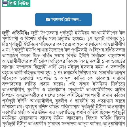
📸 ফটোকার্ড তৈরি করুন..
জুড়ী প্রতিনিধি॥
জুড়ী উপজেলার পূর্বজুড়ী ইউনিয়ন আওয়ামীলীগের ঈদ
পূর্ণমিলনী ও বিশেষ বর্ধিত সভা অনুষ্ঠিত হয়েছে। ১৭ জুলাই রবিবার ১১
টায় পূর্বজুড়ী ইউনিয়ন পরিষদের কমপ্লেক্স প্রাঙ্গনে বাংলাদেশ আওয়ামীলীগ
২ নং পূর্বজুড়ী ইউপি শাখার উদ্যোগে ঈদ পূর্ণমিলনী ও বিশেষ বর্ধিত সভার
আয়োজন করেন উক্ত বর্ধিত সভায় বিগত ইউপি নির্বাচনে বাংলাদেশ
আওয়ামীলীগের প্রার্থী নৌকা প্রতিকের বিরুদ্ধে অবস্থানকারী ১ নং ওয়ার্ডের
সাধারণ সম্পাদক বিদ্রোহী প্রার্থী মোঃ মইনুল ইসলাম মইন ও সভাপতি
রহমত আলী বহিস্কৃত করা হয়। ১ নং ওয়ার্ডের সিনিয়র সহ-সভাপতি আব্দুস
শহিদকে ভারপ্রাপ্ত সভাপতি ও আব্দুল কাদির কে ভারপ্রাপ্ত সাধারণ
সম্পাদকের দায়িত্ব প্রদান করেন। ওই সভায় ইউনিয়ন নির্বাচনে
আওয়ামীলীগ, যুবলীগ ও ছাত্রলীগের নেতাকর্মী আওয়ামীলীগের প্রার্থীর
বিপক্ষে অবস্থানকারীদের দলের কোন কমিটিতে পদপদবী প্রদান করিলে
পূর্বজুড়ী ইউপি আওয়ামীলীগ, যুবলীগ ও ছাত্রলীগ তা প্রত্যাখান করবে
জানানো হয়। হুমায়ুন রশিদ রাজির পরিচালনায় পূর্বজুড়ী ইউপি আওয়ালীগ
সভাপতি হাজী আদর উদ্দিন এর সভাপতিত্বে প্রধান অতিথি ছিলেন পূর্বজুড়ী
ইউনিয়ন চেয়ারম্যান সালেহ উদ্দিন আহমেদ। বিশেষ অতিথি ছিলেন
পূর্বজুড়ী ইউপি আওয়ালীগ সাধারন সম্পাদক আব্দুল কাদির, আওয়ামীলীগ