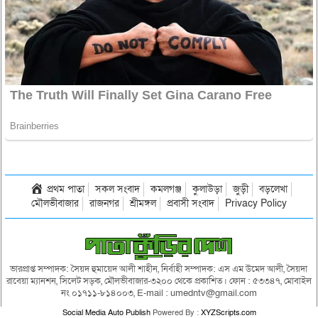
প্রথম পাতা
সকল সংবাদ
কমলগঞ্জ
কুলাউড়া
জুড়ী
বড়লেখা
মৌলভীবাজার
রাজনগর
শ্রীমঙ্গল
প্রবাসী সংবাদ
Privacy Policy
ভারপ্রাপ্ত সম্পাদক: সৈয়দ হুমায়েদ আলী শাহীন, নির্বাহী সম্পাদক: এস এম উমেদ আলী, সৈয়দা
রাবেয়া ম্যানশন, সিলেট সড়ক, মৌলভীবাজার-৩২০০ থেকে প্রকাশিত। ফোন : ৫৩৩৪৭, মোবাইল
নং ০১৭১১-৮১৪০০৩, E-mail : umedntv@gmail.com
Social Media Auto Publish
Powered By :
XYZScripts.com