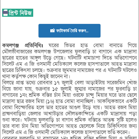
📸 ফটোকার্ড তৈরি করুন..
কমলগঞ্জ প্রতিনিধি॥
ঘরের ভিতর হাত বোমা বানাতে গিয়ে
মৌলভীবাজারের কমলগঞ্জ উপজেলার ফুলবাড়ি চা বাগানে এক মাদ্রাসা
ছাত্রের হাতের আঙ্গুল উড়ে গেছে। ঘটনাটি ধামাচাপা দিতে অতিগোপনে
সিলেট এম এ জি ওসমানী মেডিক্যাল কলেজ হাসপাতালে আহত মাদ্রাসা
ছাত্রের চিকিৎসা চলছে। শুক্রবার জুমমার নামাজের পর এ ঘটনাটি ঘটলেও
থানা কর্তৃপক্ষ কোন কিছুই জানেন না।
বিলম্বে প্রাপ্ত তথ্যে রোববার ১৭ জুলাই বেলা আড়াইটায় সরেজমিন খোঁজ
নিয়ে জানা যায়, শুক্রবার ১৫ জুলাই জুম্মার নামাজের পর ফুরবাড়ি চা
বাগানের ১নং শ্রমিক বস্তির চাঁন মিয়া ওরফে চান্দু মিয়ার ঘরে তার ছেলে
মাদ্রাসা ছাত্র রজব মিয়া (১৬) হাত বোমা বানাচ্ছিল। আকস্মিকভাবে একটি
বোমা বিস্ফোরিত হলে তার হাতের আগুল উড়ে যায়। আহত রজব মিয়া
ব্রাহ্মণবাড়িয়া জেলার আখাউড়ার দৌলতকান্দিতে একটি মাদ্রাসায় পড়া
শুনা করে। ঘটনায় ফুলবাড়ি চা বাগান শ্রমিক বস্তিতে আতঙ্ক সৃষ্টি হলেও
তার বাবা চাঁন মিয়া অতিগোপনে আহত ছেলেকে নিয়ে চিকিৎিসার জন্য
সিলেট এম এ জি ওসমানী মেডিক্যাল কলেজ হাসপাতালে ভর্তি করেন।
রোববার ফুলবাড়ি চা বাগানের ১নং শ্রমিক বস্তির খলিল মিয়া ও সুফিয়া