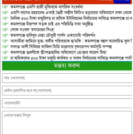
কমলগঞ্জে এমপি হাজী মুজিবকে নাগরিক সংবর্ধনা
এমপি নাসের রহমানের এআই তৈরী অশ্লীল ভিডিও ছড়ানোর অভিযোগে ঢাকা থেকে আ/সা
দৈনিক ৫০০ টাকা মজুরিসহ চা শ্রমিক ইউনিয়নের নির্বাচনের দাবিতে কমলগঞ্জে চা-শ্
কমলগঞ্জে নিরাপদ সড়ক চাই এর পরিচিতি সভা অনুষ্ঠিত
শোক সংবাদ ‘রসমোহন সিংহ’
কমলগঞ্জে হাবিবুন নেছা চৌধুরী গার্লস একাডেমি পরিদর্শন
আসামীরা জামিনে মুক্ত, বাদীর পরিবারকে হু/মকি : কমলগঞ্জে বহুল আলোচিত স্কুল শি
সফাত আলী সিনিয়র ফাজিল ডিগ্রি মাদ্রাসায় বৃক্ষরোপণ কর্মসূচি সম্পন্ন
কমলগঞ্জে তরুণীকে শ্লী/লতাহানির অভিযোগে গ্রে/প্তার লায়েস মিয়া
চা শ্রমিকদের ৫০০ টাকা মজুরি কার্যকর ও অবাধ নির্বাচনের দাবিতে কমলগঞ্জে গণবি
মন্তব্য করুন