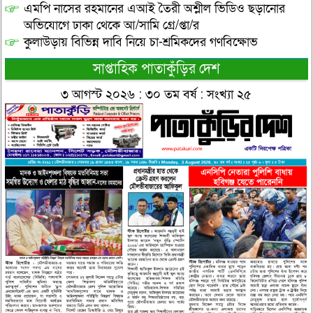
এমপি নাসের রহমানের এআই তৈরী অশ্লীল ভিডিও ছড়ানোর
অভিযোগে ঢাকা থেকে আ/সামি গ্রে/প্তা/র
কুলাউড়ায় বিভিন্ন দাবি নিয়ে চা-শ্রমিকদের গণবিক্ষোভ
সাপ্তাহিক পাতাকুঁড়ির দেশ
৩ আগস্ট ২০২৬ : ৩০ তম বর্ষ : সংখ্যা ২৫