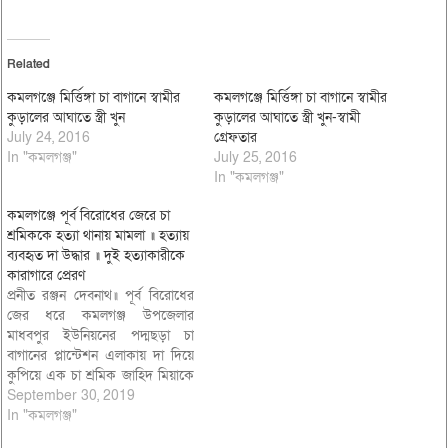
Related
কমলগঞ্জে মির্ত্তিঙ্গা চা বাগানে স্বামীর
কমলগঞ্জে মির্ত্তিঙ্গা চা বাগানে স্বামীর
কুড়ালের আঘাতে স্ত্রী খুন
কুড়ালের আঘাতে স্ত্রী খুন-স্বামী
July 24, 2016
গ্রেফতার
In "কমলগঞ্জ"
July 25, 2016
In "কমলগঞ্জ"
কমলগঞ্জে পূর্ব বিরোধের জেরে চা
শ্রমিককে হত্যা থানায় মামলা ॥ হত্যায়
ব্যবহৃত দা উদ্ধার ॥ দুই হত্যাকারীকে
কারাগারে প্রেরণ
প্রনীত রঞ্জন দেবনাথ॥ পূর্ব বিরোধের
জের ধরে কমলগঞ্জ উপজেলার
মাধবপুর ইউনিয়নের পদ্মছড়া চা
বাগানের প্লান্টেশন এলাকায় দা দিয়ে
কুপিয়ে এক চা শ্রমিক জাহিদ মিয়াকে
হত্যার ঘটনায় কমলগঞ্জ থানায়
September 30, 2019
রোববার রাতেই একটি মামলা দায়ের
In "কমলগঞ্জ"
করা হয়েছে। এ ঘটনার দুই ঘন্টার