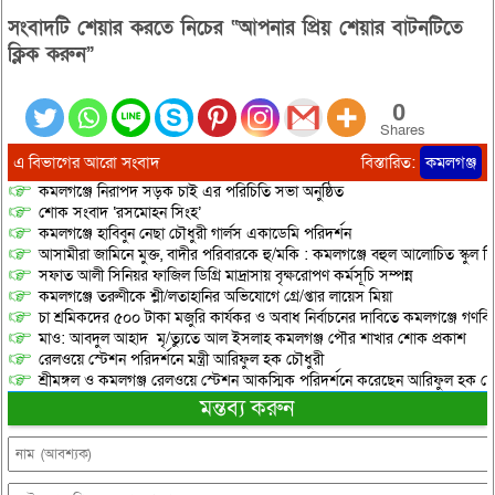
মধ্যে পুলিশ দুই হত্যাকারীকে আটক
সংবাদটি শেয়ার করতে নিচের “আপনার প্রিয় শেয়ার বাটনটিতে
করে সোমবার মৌলভীবাজার
আদালতের মাধ্যমে কারাগারে…
ক্লিক করুন”
0
Shares
এ বিভাগের আরো সংবাদ
বিস্তারিত:
কমলগঞ্জ
কমলগঞ্জে নিরাপদ সড়ক চাই এর পরিচিতি সভা অনুষ্ঠিত
শোক সংবাদ ‘রসমোহন সিংহ’
কমলগঞ্জে হাবিবুন নেছা চৌধুরী গার্লস একাডেমি পরিদর্শন
আসামীরা জামিনে মুক্ত, বাদীর পরিবারকে হু/মকি : কমলগঞ্জে বহুল আলোচিত স্কুল শি
সফাত আলী সিনিয়র ফাজিল ডিগ্রি মাদ্রাসায় বৃক্ষরোপণ কর্মসূচি সম্পন্ন
কমলগঞ্জে তরুণীকে শ্লী/লতাহানির অভিযোগে গ্রে/প্তার লায়েস মিয়া
চা শ্রমিকদের ৫০০ টাকা মজুরি কার্যকর ও অবাধ নির্বাচনের দাবিতে কমলগঞ্জে গণবি
মাও: আবদুল আহাদ মৃ/ত্যুতে আল ইসলাহ কমলগঞ্জ পৌর শাখার শোক প্রকাশ
রেলওয়ে স্টেশন পরিদর্শনে মন্ত্রী আরিফুল হক চৌধুরী
শ্রীমঙ্গল ও কমলগঞ্জ রেলওয়ে স্টেশন আকস্মিক পরিদর্শনে করেছেন আরিফুল হক চৌ
মন্তব্য করুন