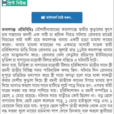
📸 ফটোকার্ড তৈরি করুন..
কমলগঞ্জ প্রতিনিধি॥
মৌলভীবাজারের কমলগঞ্জে স্বামীর কুড়ালের কুপে
চার সন্তানের জননী এক নারী চা শ্রমিক নিহত ঘটনায় রোববার রাতেই
নিহতের ভাই বাদী হয়ে কমলগঞ্জ থানায় একটি হত্যা মামলা দায়ের
করেন। থানায় মামলা দায়েরের পর একমাত্র আসামী ঘাতক স্বামী
হরিকিশোর তাঁতি নিজে রোববার ২৪ জুলাই রাত ১১টায় কমলগঞ্জ থানায়
এসে আত্মসমর্পন করে। রোববার বেলা দেড়টায় রহিমপুর ইউনিয়নের
মৃর্ত্তিঙ্গা চা বাগানের মাদ্রাজী টিলার শ্রমিক বস্তিতে এ ঘটনাটি ঘটে।
জানা যায়, মির্ত্তিঙ্গা চা বাগানের মাদ্রাজী টিলার হরিকিশোন তাঁতীর সাথে স্ত্রী
রমনী তাঁতীর বিভিন্ন সময় পারিবারিক কলহ ছিল। ঘটনার দিন রোববার
দুপুরে অতিরিক্ত মদ্যপান করে স্ত্রী সাথে ঝগড়া হলে ঘরে থাকা লাকড়ী
করার দেশীয় কুড়াল দিয়ে স্ত্রী রমনী তাঁতীকে কানের উপরে মাথায় কূপ
দিয়ে আঘাত করলে সাথে সাথে মাটিতে লুটে পড়ে নিহত হন। এসময় স্বামী
ঘরের দরজা বন্ধ করে পালিয়ে যায়। হরিকিশোষন ও রমনী দম্পতির ২
ছেলে, ২ মেয়ে রয়েছে। ঘটনার সময় বাড়ীতে কেউ ছিলেন না। বড় ছেলে
বাগানের ষ্টাফ, ছোট ছেলে কলেজে পড়ে, ১ মেয়ে হাইস্কুলে পড়ে এবং ১
মেয়েকে বিয়ে হয়ে যায়। দুপুরে ছেলে সুদীপ তাঁতী কলেজ থেকে এসে ঘর
বদ্ধ দরজা খুলে মায়ের রক্তমাখা লাশ দেখে চিৎকার শুরু করলে স্থানীয়রা