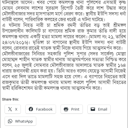
ঘটনাস্থলে আসেন। খবর পেয়ে কমলগঞ্জ থানা পুলিশের এসআই কৃষ্ণ
মোহন দেবনাথ লাশের সুরতাল রিপোর্ট তৈরী করে লাশ উদ্ধার করে
মৌলভীবাজার সদর হাসপাতাল মর্গে প্রেরণ করে। স্থানীয় ইউপি সদস্য ধর্না
বাউরী বলেন, পারিবারিক কলহের জের ধরেই এ ঘটনা ঘটেছে।
এ ঘটনায় নিহত নারী চা শ্রমিক রমনী তাঁতির বড় ভাই শ্রীমঙ্গল
উপজেলাধীন কালিঘাট চা বাগানের শ্রমিক রাজ কুমার তাঁতি বাদী হয়ে
কমলগঞ্জ থানায় একটি হত্যা মামলা দায়ের করেন। (মামলা নং ২১, তারিখ
২৪/০৭/২০১৬)। মৃর্ত্তিঙ্গা চা বাগানের স্থানীয় ইউপি সদস্য ধনা বাউরী
বলেন, রোববার রাতেই ঘাতক স্বামী নিজে থানায় গিয়ে আত্মসমর্পন করে।
মৌলভীবাজারের সিনিয়র সহকারি পুলিশ সুপার (সদর সার্কেল) মোল্লা
মোহাম্মদ শাহীন ঘাতক স্বামীর থানায় আত্মসমর্পনের সত্যতা নিশ্চিত করে
বলেন, ২৫ জুলাই সোমবার মৌলভীবাজার আদালতে ঘাতক স্বামীর ১৬৪
ধারায় জবানবন্ধী গ্রহন করা হয়। তিনি আরও বলেন যেহেতু আসামী নিজেই
এসে ধরা দিল তাতে মামলাটি সহজ হয়ে গেল। এ ব্যাপারে নিহতের ভাই
রাজকুমার তাঁতী কমলগঞ্জ থানায় মামলা করলে পুলিশ আসামী নিহতের
স্বামী হরিকিশোষন তাঁতী কমলগঞ্জ থানায় আত্মসমর্পন করে।
Share this:
X
Facebook
Print
Email
WhatsApp