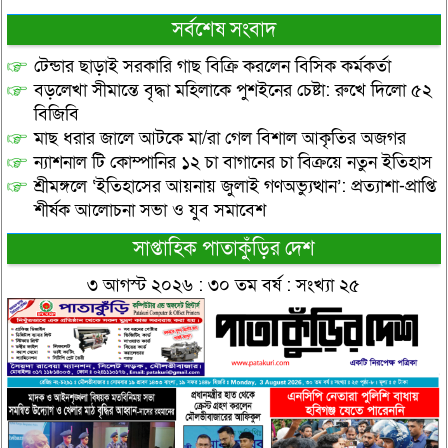
সর্বশেষ সংবাদ
টেন্ডার ছাড়াই সরকারি গাছ বিক্রি করলেন বিসিক কর্মকর্তা
বড়লেখা সীমান্তে বৃদ্ধা মহিলাকে পুশইনের চেষ্টা: রুখে দিলো ৫২
বিজিবি
মাছ ধরার জালে আটকে মা/রা গেল বিশাল আকৃতির অজগর
ন্যাশনাল টি কোম্পানির ১২ চা বাগানের চা বিক্রয়ে নতুন ইতিহাস
শ্রীমঙ্গলে ‘ইতিহাসের আয়নায় জুলাই গণঅভ্যুত্থান’: প্রত্যাশা-প্রাপ্তি
শীর্ষক আলোচনা সভা ও যুব সমাবেশ
সাপ্তাহিক পাতাকুঁড়ির দেশ
৩ আগস্ট ২০২৬ : ৩০ তম বর্ষ : সংখ্যা ২৫