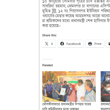
১০ জানুয়ারী সোমবার গৃহের চাবি হস্তান্তর এব
সাবরিনা রহমান, প্রেমনগর চা বাগানের এসিস্ট্
মুহিত টুটু, ১২ নং গিয়াসনগর ইউনিয়ন পরিষদে
ওয়ার্ডের মেম্বার কয়েছ আহমদসহ আরো অনে
চা শ্রমিকদের মধ্যে প্রধানমন্ত্রী শেখ হাসিন
করা হয়েছে।
Share this:
X
Facebook
Print
Related
মৌলভীবাজারে প্রধানমন্ত্রীর উপহার ঘরের
প্রধানম
চাবি ভূমিহীনদের মধ্যে হস্তান্তর
কমলগঞ্জ