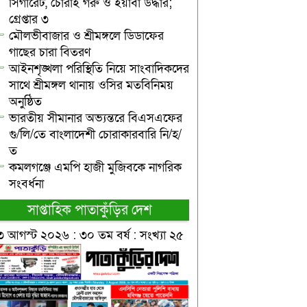
সিগারেট, চোরাই গরু ও ইয়াবা উদ্ধার;
গ্রেপ্তার ৩
মৌলভীবাজার ও শ্রীমঙ্গলে ডিডাফের
গাছের চারা বিতরণ
আইনশৃঙ্খলা পরিস্থিতি নিয়ে সাংবাদিকদের
সাথে শ্রীমঙ্গল থানায় ওসির মতবিনিময়
অনুষ্ঠিত
ভারতীয় সীমানার অভ্যন্তরে বিএসএফের
গু/লি/তে বাংলাদেশী চোরাকারবারি নি/হ/
ত
কমলগঞ্জে এমপি হাজী মুজিবকে নাগরিক
সংবর্ধনা
সাপ্তাহিক পাতাকুঁড়ির দেশ
৩ আগস্ট ২০২৬ : ৩০ তম বর্ষ : সংখ্যা ২৫