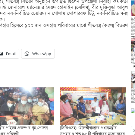
ং শীতবস্ত্র বিতরণ অনুষ্ঠানে উপস্থিত ছিলেন উপজেলা নির্বাহী কমকর্তা
যান্ট জেনারেল ম্যানেজার সৈয়দ হোসাইন (সেলিম), বীর মুক্তিযুদ্ধা আবুল
র নব-নির্বাচিত চেয়ারম্যান গোলাম মোশাররফ টিটু, নব-নির্বাচিত ৭নং
কে।
ার উপহার হিসেবে ১০০ জন অসহায় পরিবারের মাঝে শীতবস্ত্র (কম্বল) বিতরণ
Email
WhatsApp
ন্ত্রীর পাইলট প্রকল্প’র গৃহ পেলেন
(ভিডিওসহ) মৌলভীবাজারে প্রধানমন্ত্রীর
ের প্রতিবন্ধী
উপহার ৪ শত ৯৫ টি পরিবারের মধ্যে ঘরের