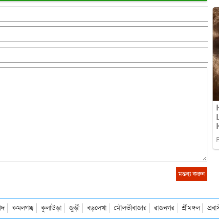
াদ
কমলগঞ্জ
কুলাউড়া
জুড়ী
বড়লেখা
মৌলভীবাজার
রাজনগর
শ্রীমঙ্গল
প্রব