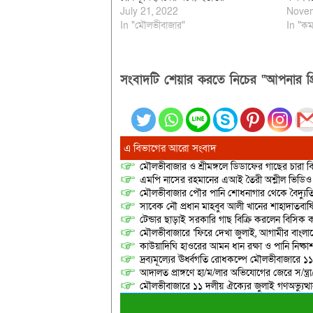
July 21, 2022
Novem
In "মৌলভীবাজার"
In "কম
সংবাদটি শেয়ার করতে নিচের “আপনার প্র
এ বিভাগের আরো সংবাদ
মৌলভীবাজার ও শ্রীমঙ্গলে ডিডাফের গাছের চারা 
এমপি নাসের রহমানের এআই তৈরী অশ্লীল ভিডিও ছ
মৌলভীবাজার পৌর পানি শোধনাগার থেকে বৈদ্যুতি
সাবেক নৌ প্রধান মাহবুব আলী খানের শাহাদাতবার
টেন্ডার ছাড়াই সরকারি গাছ বিক্রি করলেন বিসিক কর
মৌলভীবাজারে ‘ফিরে দেখা জুলাই, আগামীর বাংলা
কাউয়াদিঘি হাওরের আমন ধান রক্ষা ও পানি নিষ্কা
দ্রব্যমূল্যের ঊর্ধ্বগতি রোধকল্পে মৌলভীবাজারে ১১
আদালত প্রাঙ্গণে হা/ম/লার অভিযোগের জেরে স/ন্ত্
মৌলভীবাজারে ১১ দলীয় ঐক্যের জুলাই গণঅভ্যুত্থ