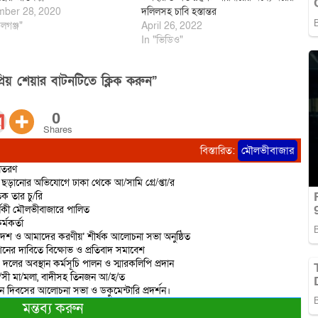
ber 28, 2020
দলিলসহ চাবি হস্তান্তর
লগঞ্জ"
April 26, 2022
In "ভিডিও"
িয় শেয়ার বাটনটিতে ক্লিক করুন”
0
Shares
বিস্তারিত:
মৌলভীবাজার
বিতরণ
ড়ানোর অভিযোগে ঢাকা থেকে আ/সামি গ্রে/প্তা/র
ক তার চু/রি
্ষিকী মৌলভীবাজারে পালিত
্মকর্তা
দেশ ও আমাদের করণীয়’ শীর্ষক আলোচনা সভা অনুষ্ঠিত
শনের দাবিতে বিক্ষোভ ও প্রতিবাদ সমাবেশ
 দলের অবস্থান কর্মসূচি পালন ও স্মারকলিপি প্রদান
রা/সী মা/মলা, বাদীসহ তিনজন আ/হ/ত
ান দিবসের আলোচনা সভা ও ডকুমেন্টারি প্রদর্শন।
মন্তব্য করুন