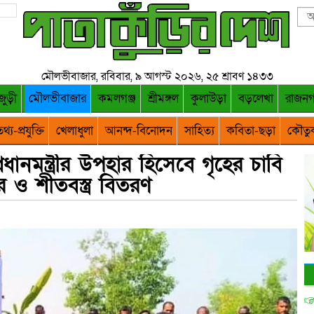
মৌলভীবাজার, রবিবার, ৯ আগস্ট ২০২৬, ২৫ শ্রাবণ ১৪৩৩
জুড়ী
মৌলভীবাজার
কমলগঞ্জ
শ্রীমঙ্গল
কুলাউড়া
বড়লেখা
রাজন
থ্য-প্রযুক্তি
খেলাধুলা
আনন্দ-বিনোদন
সাহিত্য
কবিতা-ছড়া
কৌতু
রধানমন্ত্রীর উপহার হিসেবে গৃহের চাবি
্তর ও শীতবস্ত্র বিতরণ