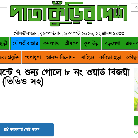
মৌলভীবাজার, বৃহস্পতিবার, ৬ আগস্ট ২০২৬, ২২ শ্রাবণ ১৪৩৩
জুড়ী
মৌলভীবাজার
কমলগঞ্জ
শ্রীমঙ্গল
কুলাউড়া
বড়লেখা
রাজন
থ্য-প্রযুক্তি
খেলাধুলা
আনন্দ-বিনোদন
সাহিত্য
কবিতা-ছড়া
কৌতু
েন্টে ৭ শুন্য গোলে ৮ নং ওয়ার্ড বিজয়ী
(ভিডিও সহ)
📸 ফটোকার্ড তৈরি করুন..