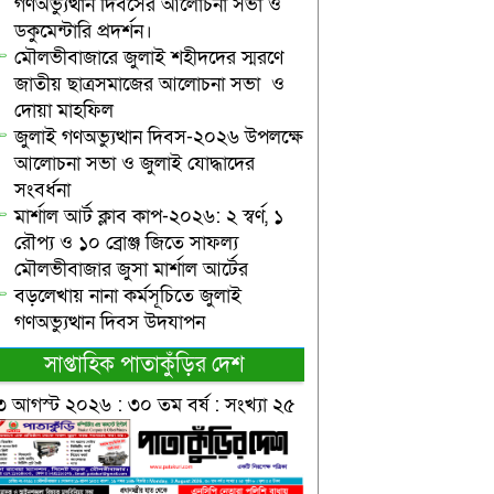
গণঅভ্যুত্থান দিবসের আলোচনা সভা ও
ডকুমেন্টারি প্রদর্শন।
মৌলভীবাজারে জুলাই শহীদদের স্মরণে
জাতীয় ছাত্রসমাজের আলোচনা সভা ও
দোয়া মাহফিল
জুলাই গণঅভ্যুত্থান দিবস-২০২৬ উপলক্ষে
আলোচনা সভা ও জুলাই যোদ্ধাদের
সংবর্ধনা
মার্শাল আর্ট ক্লাব কাপ-২০২৬: ২ স্বর্ণ, ১
রৌপ্য ও ১০ ব্রোঞ্জ জিতে সাফল্য
মৌলভীবাজার জুসা মার্শাল আর্টের
বড়লেখায় নানা কর্মসূচিতে জুলাই
গণঅভ্যুত্থান দিবস উদযাপন
সাপ্তাহিক পাতাকুঁড়ির দেশ
৩ আগস্ট ২০২৬ : ৩০ তম বর্ষ : সংখ্যা ২৫