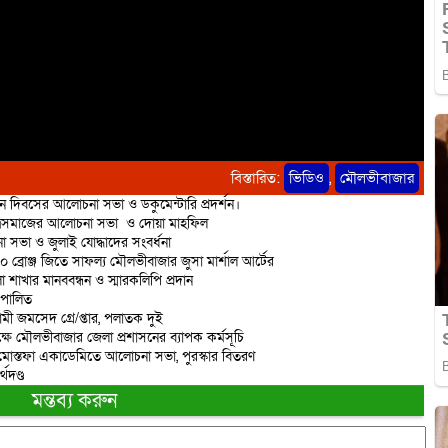
বিস্তারিত:
ভিডিও
,
মৌলভীবাজার
ান দিবসের আলোচনা সভা ও ডকুমেন্টারি প্রদর্শন।
াত্রসমাজের আলোচনা সভা ও দোয়া মাহফিল
 সভা ও জুলাই যোদ্ধাদের সংবর্ধনা
 ১০ ব্রোঞ্জ জিতে সাফল্য মৌলভীবাজার জুসা মার্শাল আর্টের
াখার মানববন্ধন ও স্মারকলিপি প্রদান
 পালিত
মী জমসেদ গ্রে/প্তার, পলাতক দুই
ষে মৌলভীবাজার জেলা প্রশাসনের ব্যাপক কর্মসূচি
শাহ মোস্তফা একাডেমিতে আলোচনা সভা, পুরস্কার বিতরণ
থদণ্ড
মন্তব্য করুন