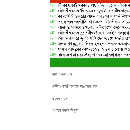
টেন্ডার ছাড়াই সরকারি গাছ বিক্রি করলেন বিসিক কর
মৌলভীবাজারে ‘ফিরে দেখা জুলাই, আগামীর বাংলা
কাউয়াদিঘি হাওরের আমন ধান রক্ষা ও পানি নিষ্কা
দ্রব্যমূল্যের ঊর্ধ্বগতি রোধকল্পে মৌলভীবাজারে ১১
আদালত প্রাঙ্গণে হা/ম/লার অভিযোগের জেরে স/ন্ত্
মৌলভীবাজারে ১১ দলীয় ঐক্যের জুলাই গণঅভ্যুত্থ
মৌলভীবাজারে জুলাই শহীদদের স্মরণে জাতীয় ছ
জুলাই গণঅভ্যুত্থান দিবস-২০২৬ উপলক্ষে আলোচনা
মার্শাল আর্ট ক্লাব কাপ-২০২৬: ২ স্বর্ণ, ১ রৌপ্য ও
বাংলাদেশ হরিজন ঐক্য পরিষদ মৌলভীবাজার জেলা শ