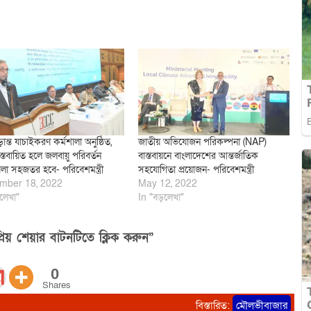
ূড়ান্ত যাচাইকরণ কর্মশালা অনুষ্ঠিত,
জাতীয় অভিযোজন পরিকল্পনা (NAP)
াস্তবায়িত হলে জলবায়ু পরিবর্তন
বাস্তবায়নে বাংলাদেশের আন্তর্জাতিক
লা সহজতর হবে- পরিবেশমন্ত্রী
সহযোগিতা প্রয়োজন- পরিবেশমন্ত্রী
mber 18, 2022
May 12, 2022
লেখা"
In "বড়লেখা"
িয় শেয়ার বাটনটিতে ক্লিক করুন”
0
Shares
বিস্তারিত:
মৌলভীবাজার