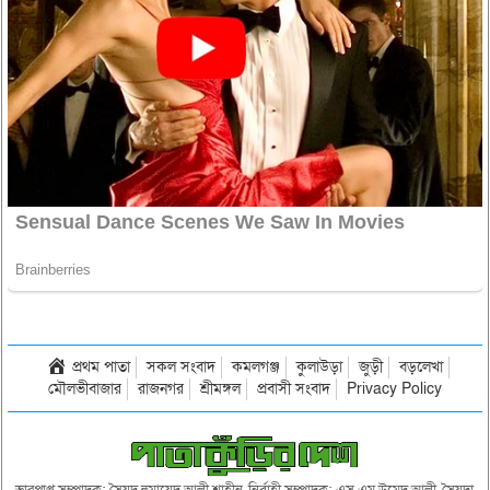
প্রথম পাতা
সকল সংবাদ
কমলগঞ্জ
কুলাউড়া
জুড়ী
বড়লেখা
মৌলভীবাজার
রাজনগর
শ্রীমঙ্গল
প্রবাসী সংবাদ
Privacy Policy
ভারপ্রাপ্ত সম্পাদক: সৈয়দ হুমায়েদ আলী শাহীন, নির্বাহী সম্পাদক: এস এম উমেদ আলী, সৈয়দা