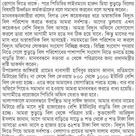
স্লোগান দিতে থাকে। পরে পিডিবির লাইনম্যান হারুন মিয়া ভুতুড়ে বিলের
বিষযটি ঊর্ধ্বতন কর্মকর্তাদের বলে সমাধান করবেন বলে আশ্বস্ত করেন।
মানববন্ধনকারীরা বলেন, বিগত বেশ কয়েকবছর ধরে অস্বাভাবিক বিদ্যুৎ
বিল পরিশোধ করতে করতে আমরা সর্বশান্ত। আগের তুলনায় এখন
কয়েকগুণ বেশি বিদ্যুৎ বিল আসছে। আমরা বিদ্যুৎ অফিসে যোগাযোগ
করলে তারা বলে আগামী মাস হতে সব ঠিক হয়ে যাবে। কিন্তু মাসের পর
মাস ধরে অস্বাভাবিক বিল আসছেই। সময়মতো বিল পরিশোধ না করলে
বিদ্যুৎ অফিসের লোকজন সংযোগ বিচ্ছিন্ন করছে। বিছিন্ন সংযোগ পূণরায়
নিতে গেলে ভুতুড়ে বিল পরিশোধের পাশাপাশি সংযোগ নিতে গুনতে হচ্ছে
বাড়তি টাকা। মানববন্ধনে বক্তারা এ থেকে পরিত্রানের জন্য প্রধানমন্ত্রীর
দৃষ্টি আকর্ষণ করেন।
উপজেলার জাঙ্গিরাই গ্রামের ব্যবসায়ী হাবিবুর রহমান জানান, প্রতিমাসে
মিটারের রিডিং না দেখে বিল দেওয়ায় ৮০০ থেকে ১০০০ ইউনিট বেশি
বিল দেওয়া হচ্ছে। এতে করে আমাদের ভোগান্তিতে পরতে হচ্ছে। বার বার
অফিসে গিয়েও সমাধান না হওয়ায় আমরা মানববন্ধন করতে বাধ্য হয়েছি।
আগামীতে প্রয়োজনে পিডিবি অফিস ঘেরাও করা হবে।
আলাপকালে মানববন্ধনে উপস্থিত আবু সাঈদ জানান, আমার বাবার নামের
মিটারে প্রতি মাসে দুই হাজারেরও বেশি ইউনিটের বাড়তি বিল দেওয়া
হচ্ছে। আমরা ভুতুড়ে বিল থেকে পরিত্রাণ চাই। ভুক্তভোগী আরিফুল
ইসলাম জানান, আগে আমার বাড়িতে সাড়ে ৪ শত থেকে ৫ শত টাকা বিল
আসতো এখন আসে ৩ হাজার হতে ৩২শত টাকা বিল আসে। বিদ্যুৎ বিল
দিতে গিয়ে আমরা সর্বশান্ত। বেলাগাও গ্রামের আব্দুস সালাম বলেন, আমার