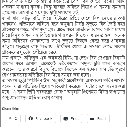
মিটারে প্রতি মাসে ৩ হাজার ইউনিটের বেশি বিল দেওয়া হচ্ছে। আমি
একজন সাধারন কৃষক। কিন্তু বারবার অফিসে গিয়েও এ সমস্যা সমাধান
হচ্ছে না। আমরা এ সমস্যার স্থায়ী সমাধান চাই।
জানা যায়, বাড়ি বাড়ি গিয়ে মিটারের রিডিং দেখে বিল দেওয়ার কথা
থাকলেও প্রতিমাসে অফিসে বসে অনুমান নির্ভর ভুতুড়ে বিল তৈরি করে
গ্রাহকদের কাছে বিলি করা হয়। এতে করে অতিরিক্ত বিলের বোঝা মাথায়
নিয়ে বিদুৎ অফিস সহ বিভিন্ন জায়গায় ধরনা দিচ্ছে সাধারন গ্রাহক। অনেক
সময় অফিসের লোকজনের সাথে ভুতুড়ে বিলকে কেন্দ্র করে গ্রাহকরা
জড়িয়ে পড়ছেন বাক বিত-ায়। দীর্ঘদিন থেকে এ সমস্যা চলতে থাকায়
গ্রাহকদের দুর্ভোগ পৌঁছেছে চরমে।
নাম প্রকাশে অনিচ্ছুক এক কর্মকর্তা রিডিং না দেখে বিল দেওয়ার বিষয়টি
স্বীকার করে জানান, অনেকেই অবৈধভাবে বিদ্যুৎ চুরি করে ব্যবহার
করছেন। তার কারণে বিদ্যুৎ বিতরণে সিস্টেম লস হচ্ছে। এ ঘাটতি পূরণে
বৈধ গ্রাহকদের অতিরিক্ত বিল দিয়ে সমন্বয় করা হচ্ছে।
এ বিষয়ে জুড়ী পিডিবির উপ -সহকারী প্রকৌশলী আনসারুল কবির শামীম
বলেন, যারা অতিরিক্ত বিলের অভিযোগ করেছেন মিটার দেখে সম্বনয় করা
হবে। এ সময় তিনি সরকারের ঘোষণা অনুযায়ী প্রিপেইড মিটার লাগানোর
জন্য গ্রাহকদের প্রতি আহ্বান জানান।
Share this:
X
Facebook
Print
Email