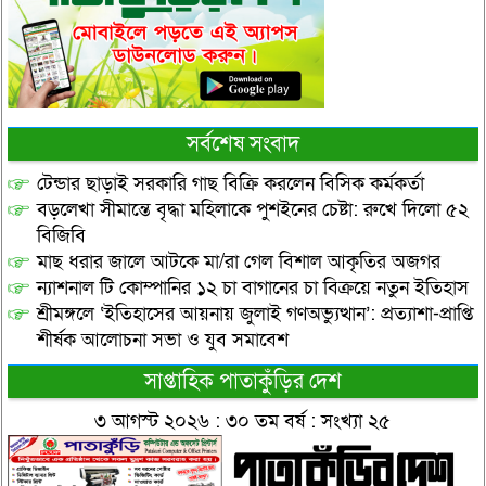
সর্বশেষ সংবাদ
টেন্ডার ছাড়াই সরকারি গাছ বিক্রি করলেন বিসিক কর্মকর্তা
বড়লেখা সীমান্তে বৃদ্ধা মহিলাকে পুশইনের চেষ্টা: রুখে দিলো ৫২
বিজিবি
মাছ ধরার জালে আটকে মা/রা গেল বিশাল আকৃতির অজগর
ন্যাশনাল টি কোম্পানির ১২ চা বাগানের চা বিক্রয়ে নতুন ইতিহাস
শ্রীমঙ্গলে ‘ইতিহাসের আয়নায় জুলাই গণঅভ্যুত্থান’: প্রত্যাশা-প্রাপ্তি
শীর্ষক আলোচনা সভা ও যুব সমাবেশ
সাপ্তাহিক পাতাকুঁড়ির দেশ
৩ আগস্ট ২০২৬ : ৩০ তম বর্ষ : সংখ্যা ২৫