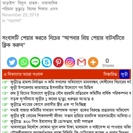
আড়াইশ’ বিদ্যুৎ গ্রাহক। অস্বাভাবিক
পরিমান ভুতুড়ে বিলের শিকার এসব
গ্রাহকরা পড়েছেন মহাবিপাকে। বিল
November 22, 2018
সংশোধন করতে এক সপ্তাহ ধরে
In "বড়লেখা"
ভুক্তভোগী দরিদ্র গ্রাহকরা কাজকর্ম
ফেলে বিদ্যুৎ অফিসে ধরনা দিচ্ছেন।
সংবাদটি শেয়ার করতে নিচের “আপনার প্রিয় শেয়ার বাটনটিতে
কিন্তু কাজের কাজ কিছুই হচ্ছে না।
ভুতুড়ে বিলের প্রতিকার চাইতে
ক্লিক করুন”
বিদ্যুৎ…
0
Shares
এ বিভাগের আরো সংবাদ
বিস্তারিত:
জুড়ী
জুড়ীতে হামলা-নির্যাতন ও জমি দখলের অভিযোগে মানববন্ধন, দোষীদের বিচারের দাব
জুড়ী উপজেলায় জামায়াতে ইসলামীর উদ্যোগে গন মিছিল
রুম টু রিডের উদ্যোগে জুড়ীতে যৌন হয়রানি প্রতিরোধ কমিটির বার্ষিক পরিকল্পনা কর
সড়ক দূ/র্ঘটনা/য় জুড়ীর ১ জনের মৃ/ত্যু, গুরুতর আ/হ/ত ৩
জুড়ীতে দা/য়ের কোপে প্রবাসীর স্ত্রীর এক পা বি/চ্ছিন্ন
সমাই বাজার কমিটির সাধারণ সম্পাদক আব্দুল হকের বিরুদ্ধে প্রতারণার অভিযোগ
জুড়ীর দুই বোনের শিকলবন্দী জীবন: সন্তান হারিয়ে মানসিক ভারসাম্যহীন আফিয়া-র
জুড়ীতে ৪০০ পিস ইয়াবাসহ স্ত্রী গ্রে/ফতার, স্বামী পলাতক
আদালতের নির্দেশে দোকান খুলে নগদ টাকা, মালামাল ও লাইসেন্স না পাওয়ার অভিযোগ, 
মৌলভীবাজারে বন্যাদুর্গতদের পাশে বিজিবি, ফ্রি মেডিকেল ক্যাম্প ও খাবার বিতরণ