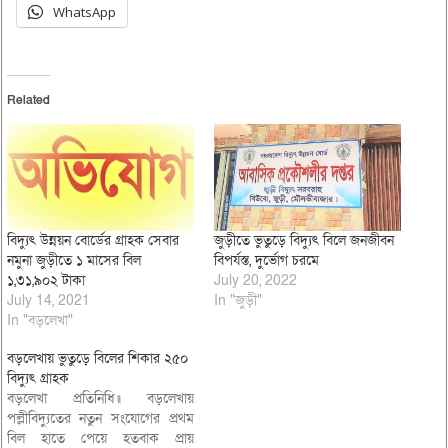
WhatsApp
Related
বিদ্যুৎ উন্নয়ন বোর্ডের গ্রাহক সেবার
জুড়ীতে ভুতুড়ে বিদ্যুৎ বিলে জনজীবন
নমুনা জুড়ীতে ১ মাসের বিল
বিপর্যস্ত, দুর্ভোগ চরমে
১,৩১,৯০২ টাকা
July 20, 2022
July 14, 2021
In "জুড়ী"
In "বড়লেখা"
বড়লেখায় ভুতুড়ে বিলের শিকার ২৫০
বিদ্যুৎ গ্রাহক
বড়লেখা প্রতিনিধি॥ বড়লেখায়
পল্লীবিদ্যুতের নতুন সংযোগের প্রথম
বিল হাতে পেয়ে হতবাক প্রায়