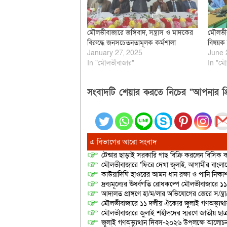
মৌলভীবাজারে জঙ্গিবাদ, সন্ত্রাস ও মাদকের
মৌলভীবাজ
বিরুদ্ধে জনসচেতনতামূলক কর্মশালা
বিষয়ক 
January 27, 2025
June 
In "মৌলভীবাজার"
In "মৌ
সংবাদটি শেয়ার করতে নিচের “আপনার প্র
এ বিভাগের আরো সংবাদ
টেন্ডার ছাড়াই সরকারি গাছ বিক্রি করলেন বিসিক কর
মৌলভীবাজারে ‘ফিরে দেখা জুলাই, আগামীর বাংলা
কাউয়াদিঘি হাওরের আমন ধান রক্ষা ও পানি নিষ্কা
দ্রব্যমূল্যের ঊর্ধ্বগতি রোধকল্পে মৌলভীবাজারে ১১
আদালত প্রাঙ্গণে হা/ম/লার অভিযোগের জেরে স/ন্ত্
মৌলভীবাজারে ১১ দলীয় ঐক্যের জুলাই গণঅভ্যুত্থ
মৌলভীবাজারে জুলাই শহীদদের স্মরণে জাতীয় ছ
জুলাই গণঅভ্যুত্থান দিবস-২০২৬ উপলক্ষে আলোচনা