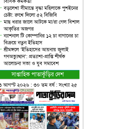
বিসিক কর্মকর্তা
বড়লেখা সীমান্তে বৃদ্ধা মহিলাকে পুশইনের
চেষ্টা: রুখে দিলো ৫২ বিজিবি
মাছ ধরার জালে আটকে মা/রা গেল বিশাল
আকৃতির অজগর
ন্যাশনাল টি কোম্পানির ১২ চা বাগানের চা
বিক্রয়ে নতুন ইতিহাস
শ্রীমঙ্গলে ‘ইতিহাসের আয়নায় জুলাই
গণঅভ্যুত্থান’: প্রত্যাশা-প্রাপ্তি শীর্ষক
আলোচনা সভা ও যুব সমাবেশ
সাপ্তাহিক পাতাকুঁড়ির দেশ
৩ আগস্ট ২০২৬ : ৩০ তম বর্ষ : সংখ্যা ২৫