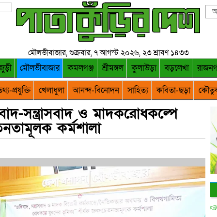
মৌলভীবাজার, শুক্রবার, ৭ আগস্ট ২০২৬, ২৩ শ্রাবণ ১৪৩৩
জুড়ী
মৌলভীবাজার
কমলগঞ্জ
শ্রীমঙ্গল
কুলাউড়া
বড়লেখা
রাজন
থ্য-প্রযুক্তি
খেলাধুলা
আনন্দ-বিনোদন
সাহিত্য
কবিতা-ছড়া
কৌতু
বাদ-সন্ত্রাসবাদ ও মাদকরোধকল্পে
নতামূলক কর্মশালা