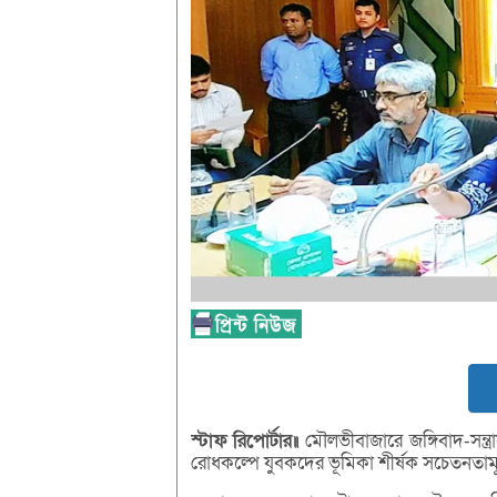
স্টাফ
রিপোর্টার॥
মৌলভীবাজারে জঙ্গিবাদ-সন্ত
রোধকল্পে যুবকদের ভূমিকা শীর্ষক সচেতনতামূ