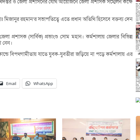
অধিদপ্তর ও জেলা প্রশাসনের যৌথ আয়োজনে জেলা প্রশাসক সম্মেলন কক্ষে
 মিজানুর রহমান’র সভাপতিত্বে এতে প্রধান অতিথি হিসেবে বক্তব্য দেন
েলা প্রশাসক (সার্বিক) প্রভাংশু সোম মহান। কর্মশালায় জেলার বিভিন্ন
শ নেন।
মকান্ডে বিপথগামীতায় যাতে যুবক-যুবতীরা জড়িয়ে না পড়ে কর্মশালায় এর
Email
WhatsApp