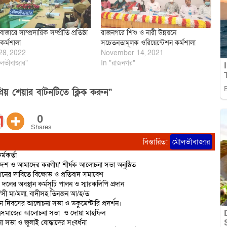
ারে সাম্প্রদায়িক সম্প্রীতি প্রতিষ্ঠা
রাজনগরে শিশু ও নারী উন্নয়নে
কর্মশালা
সচেতনতামূলক ওরিয়েন্টেশন কর্মশালা
28, 2022
November 14, 2021
লভীবাজার"
In "রাজনগর"
িয় শেয়ার বাটনটিতে ক্লিক করুন”
0
Shares
বিস্তারিত:
মৌলভীবাজার
্মকর্তা
দেশ ও আমাদের করণীয়’ শীর্ষক আলোচনা সভা অনুষ্ঠিত
শনের দাবিতে বিক্ষোভ ও প্রতিবাদ সমাবেশ
 দলের অবস্থান কর্মসূচি পালন ও স্মারকলিপি প্রদান
রা/সী মা/মলা, বাদীসহ তিনজন আ/হ/ত
ান দিবসের আলোচনা সভা ও ডকুমেন্টারি প্রদর্শন।
াত্রসমাজের আলোচনা সভা ও দোয়া মাহফিল
 সভা ও জুলাই যোদ্ধাদের সংবর্ধনা