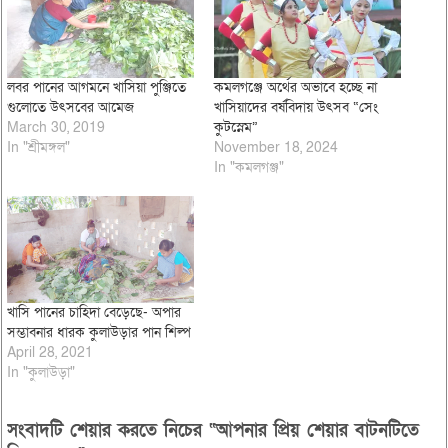
লবর পানের আগমনে খাসিয়া পুঞ্জিতে
কমলগঞ্জে অর্থের অভাবে হচ্ছে না
গুলোতে উৎসবের আমেজ
খাসিয়াদের বর্ষবিদায় উৎসব “সেং
March 30, 2019
কুটস্নেম”
In "শ্রীমঙ্গল"
November 18, 2024
In "কমলগঞ্জ"
খাসি পানের চাহিদা বেড়েছে- অপার
সম্ভাবনার ধারক কুলাউড়ার পান শিল্প
April 28, 2021
In "কুলাউড়া"
সংবাদটি শেয়ার করতে নিচের “আপনার প্রিয় শেয়ার বাটনটিতে