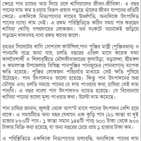
ক্ষেত্রে পান চাষের আয় দিয়ে চলে খাসিয়াদের জীবন-জীবিকা। এ বছর
পানের দাম কম হওয়ায় বিরূপ প্রভাব পড়ছে তাঁদের জীবন যাপনের প্রতিটি
ক্ষেত্রে। একদিকে নিত্যপণ্যের দামের ঊর্ধ্বগতি, অন্যদিকে উৎপাদিত
পানের ন্যায্য দাম নেই। এ রকম পরিস্থিতিতে কঠিন সময় পার করছেন
খাসিয়া (খাসি) সম্প্রদায়ের লোকজন। অর্থ সংকটে অনেকেই জড়িয়ে
পড়ছেন দাদনসহ নানা রকম ঋণের জালে।
বৃহত্তর সিলেটের খাসি সোশ্যাল কাউন্সিল,পান পুঞ্জির মান্ত্রী (পুঞ্জিপ্রধান) ও
পানচাষি সূত্রে জানা যায়, চলতি বছরের এপ্রিল মাসে কয়েক দফা
কালবৈশাখী ও শিলাবৃষ্টিতে মৌলভীবাজারের কুলাউড়া, বড়লেখা, শ্রীমঙ্গল
ও কমলগঞ্জ উপজেলার বিভিন্ন পানপুঞ্জির পানজুমের (পানবাগান) ব্যাপক
ক্ষতি হয়েছে। পুঞ্জির লোকজন পরিচর্যার মাধ্যমে সেই ক্ষতি পুষিয়ে
উঠেছেন। পান উৎপাদনও ভালো হয়েছে। কিন্তু পান উৎপাদনের ভরা
মৌসুম এবং চলতি সময়ে পানের যে দাম পাওয়ার কথা, চাষিরা সেই দাম
পাননি। এ বছর বাংলা পান উৎপাদনও ব্যাহত হয়েছে। সে বিবেচনায়
খাসিয়া পানের ভালো মূল্য পাওয়ার কথা। উল্টো দাম কমেছে।
পান চাষিরা জানান, জুলাই থেকে আগস্ট মাসে পানের উৎপাদন বেশি হয়ে
থাকে। এ সময়টিতে অন্য বছর যেখানে এক কুড়ি পান (২০ কান্তা বা দুই
হাজার ৮৮০টি পান। ১ কান্তা সমান ১৪৪টি পান) ৬০০ টাকা থেকে ৯০০
টাকায় বিক্রি করা হয়েছে, যা অন্য বছরের চেয়ে প্রায় ১ হাজার টাকা কম।
এ পরিস্থিতিতে একদিকে নিত্যপণ্যের মূল্যবৃদ্ধি, অন্যদিকে পানের দাম