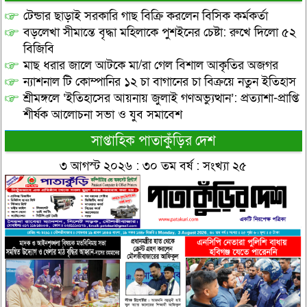
টেন্ডার ছাড়াই সরকারি গাছ বিক্রি করলেন বিসিক কর্মকর্তা
বড়লেখা সীমান্তে বৃদ্ধা মহিলাকে পুশইনের চেষ্টা: রুখে দিলো ৫২
বিজিবি
মাছ ধরার জালে আটকে মা/রা গেল বিশাল আকৃতির অজগর
ন্যাশনাল টি কোম্পানির ১২ চা বাগানের চা বিক্রয়ে নতুন ইতিহাস
শ্রীমঙ্গলে ‘ইতিহাসের আয়নায় জুলাই গণঅভ্যুত্থান’: প্রত্যাশা-প্রাপ্তি
শীর্ষক আলোচনা সভা ও যুব সমাবেশ
সাপ্তাহিক পাতাকুঁড়ির দেশ
৩ আগস্ট ২০২৬ : ৩০ তম বর্ষ : সংখ্যা ২৫