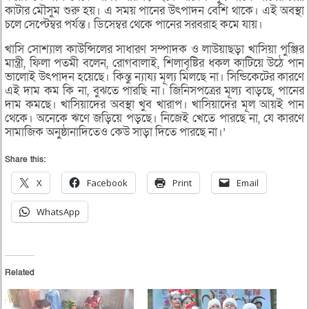
কাটার মৌসুম শুরু হয়। এ সময় পানের উৎপাদন বেশি থাকে। এই অবস্থা
চলে সেপ্টেম্বর পর্যন্ত। ডিসেম্বর থেকে পানের সরবরাহ কমে যায়।
খাসি সোশ্যাল কাউন্সিলের সাধারণ সম্পাদক ও লাউয়াছড়া খাসিয়া পুঞ্জির
মান্ত্রী, ফিলা পতমী বলেন, রোগবালাই, শিলাবৃষ্টির ধকল কাটিয়ে উঠে পান
ভালোই উৎপাদন হয়েছে। কিন্তু ন্যায্য মূল্য মিলছে না। সিন্ডিকেটের কারণে
এই দাম কম কি না, বুঝতে পারছি না। জিনিসপত্রের মূল্য বাড়ছে, পানের
দাম কমছে। খাসিয়াদের অবস্থা খুব খারাপ। খাসিয়াদের মূল আয়ই পান
থেকে। অনেকে ঋণে জড়িয়ে পড়ছে। নিজেই খেতে পারছে না, যে কারণে
সামাজিক অনুষ্ঠানাদিতেও কেউ সাড়া দিতে পারছে না।’
Share this:
X
Facebook
Print
Email
WhatsApp
Related