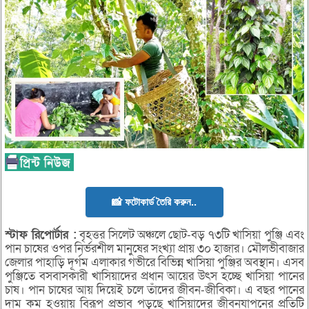
📸 ফটোকার্ড তৈরি করুন..
স্টাফ রিপোর্টার :
বৃহত্তর সিলেট অঞ্চলে ছোট-বড় ৭৩টি খাসিয়া পুঞ্জি এবং
পান চাষের ওপর নির্ভরশীল মানুষের সংখ্যা প্রায় ৩০ হাজার। মৌলভীবাজার
জেলার পাহাড়ি দূর্গম এলাকার গভীরে বিভিন্ন খাসিয়া পুঞ্জির অবস্থান। এসব
পুঞ্জিতে বসবাসকারী খাসিয়াদের প্রধান আয়ের উৎস হচ্ছে খাসিয়া পানের
চাষ। পান চাষের আয় দিয়েই চলে তাঁদের জীবন-জীবিকা। এ বছর পানের
দাম কম হওয়ায় বিরূপ প্রভাব পড়ছে খাসিয়াদের জীবনযাপনের প্রতিটি