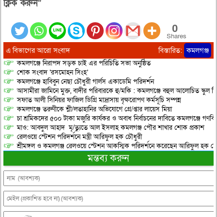
ক্লিক করুন”
0
Shares
এ বিভাগের আরো সংবাদ
বিস্তারিত:
কমলগঞ্জ
কমলগঞ্জে নিরাপদ সড়ক চাই এর পরিচিতি সভা অনুষ্ঠিত
শোক সংবাদ ‘রসমোহন সিংহ’
কমলগঞ্জে হাবিবুন নেছা চৌধুরী গার্লস একাডেমি পরিদর্শন
আসামীরা জামিনে মুক্ত, বাদীর পরিবারকে হু/মকি : কমলগঞ্জে বহুল আলোচিত স্কুল শি
সফাত আলী সিনিয়র ফাজিল ডিগ্রি মাদ্রাসায় বৃক্ষরোপণ কর্মসূচি সম্পন্ন
কমলগঞ্জে তরুণীকে শ্লী/লতাহানির অভিযোগে গ্রে/প্তার লায়েস মিয়া
চা শ্রমিকদের ৫০০ টাকা মজুরি কার্যকর ও অবাধ নির্বাচনের দাবিতে কমলগঞ্জে গণবি
মাও: আবদুল আহাদ মৃ/ত্যুতে আল ইসলাহ কমলগঞ্জ পৌর শাখার শোক প্রকাশ
রেলওয়ে স্টেশন পরিদর্শনে মন্ত্রী আরিফুল হক চৌধুরী
শ্রীমঙ্গল ও কমলগঞ্জ রেলওয়ে স্টেশন আকস্মিক পরিদর্শনে করেছেন আরিফুল হক চৌ
মন্তব্য করুন