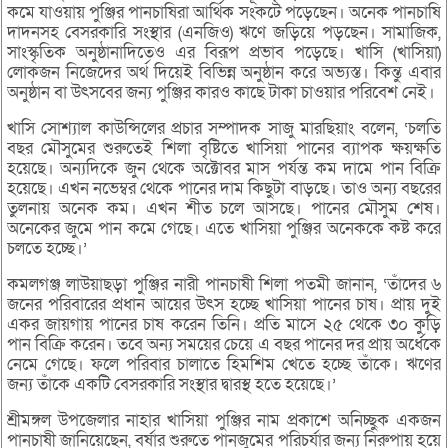
কমে যাওয়ায় পুঞ্জির পানচাষিরা আর্থিক সংকটে পড়েছেন। অনেক পানচাষি
দাদনসহ বেসরকারি সংস্থার (এনজিও) ঋণে জড়িয়ে পড়ছেন। সামাজিক,
সাংস্কৃতিক অনুষ্ঠানাদিতেও এর বিরূপ প্রভাব পড়েছে। খাসি (খাসিয়া)
লোকজন নিজেদের অর্থ দিয়েই বিভিন্ন অনুষ্ঠান করে অভ্যস্ত। কিন্তু এবার
অনুষ্ঠান বা উৎসবের জন্য পুঞ্জির কারও কাছে টাকা চাওয়ার পরিবেশ নেই।
খাসি সোশ্যাল কাউন্সিলের প্রচার সম্পাদক সাজু মারছিয়াং বলেন, ‘চলতি
বছর মৌসুমের শুরুতেই শিলা বৃষ্টিতে খাসিয়া পানের ব্যাপক ক্ষয়ক্ষতি
হয়েছে। অন্যদিকে জুন থেকে অক্টোবর মাস পর্যন্ত কম দামে পান বিক্রি
হয়েছে। এখন নভেম্বর থেকে পানের দাম কিছুটা বাড়ছে। তাও অন্য বছরের
তুলনায় অনেক কম। এখন শীত চলে আসছে। পানের মৌসুম শেষ।
অনেকের জুমে পান কমে গেছে। এতে খাসিয়া পুঞ্জির অনেককে কষ্ট করে
চলতে হচ্ছে।’
কমলগঞ্জ লাউয়াছড়া পুঞ্জির নারী পানচাষী শিলা পতমী জানান, ‘তাঁদের ৬
জনের পরিবারের প্রধান আয়ের উৎস হচ্ছে খাসিয়া পানের চাষ। প্রায় দুই
একর জায়গায় পানের চাষ করেন তিনি। প্রতি মাসে ২৫ থেকে ৩০ কুড়ি
পান বিক্রি করেন। তবে অন্য সময়ের চেয়ে এ বছর পানের দর প্রায় অর্ধেকে
নেমে গেছে। ফলে পরিবার চালাতে হিমশিম খেতে হচ্ছে তাঁকে। ঋণের
জন্য তাঁকে একটি বেসরকারি সংস্থার দ্বারস্থ হতে হয়েছে।’
শ্রীমঙ্গল উপজেলার নাহার খাসিয়া পুঞ্জির নাম প্রকাশে অনিচ্ছুক একজন
পানচাষী জানিয়েছেন, বর্ষার শুরুতে পানজুমের পরিচর্যার জন্য নিরুপায় হয়ে