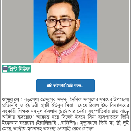
📸 ফটোকার্ড তৈরি করুন..
আব্দুর
রব
:
বড়লেখা প্রেসক্লাব সদস্য, দৈনিক সকালের সময়ের উপজেলা
প্রতিনিধি ও ইটাউরী হাজী ইউনুস মিয়া মেমোরিয়াল উচ্চ বিদ্যালয়ের
সহকারী শিক্ষক মইনুল ইসলাম (৪০) আর নেই। বৃহস্পতিবার রাত সাড়ে
আটটায় হৃদরোগে আক্রান্ত হয়ে সিলেট ইবনে সিনা হাসপাতালে তিনি
ইন্তেকাল করেছেন (ইন্নালিল্লাহি…রাজিউন)। মৃত্যুকালে তিনি মা, স্ত্রী, দুই
মেয়ে, আত্মীয়-স্বজনসহ অসংখ্য গুণগ্রাহী রেখে গেছেন।