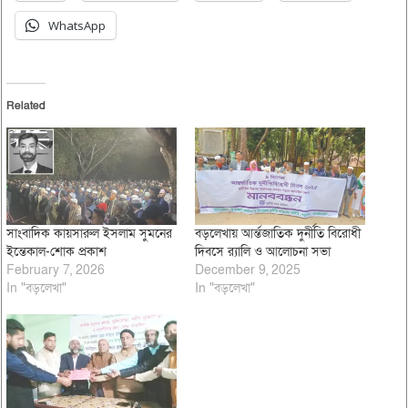
WhatsApp
Related
সাংবাদিক কায়সারুল ইসলাম সুমনের
বড়লেখায় আর্ন্তজাতিক দুর্নীতি বিরোধী
ইন্তেকাল-শোক প্রকাশ
দিবসে র‌্যালি ও আলোচনা সভা
February 7, 2026
December 9, 2025
In "বড়লেখা"
In "বড়লেখা"