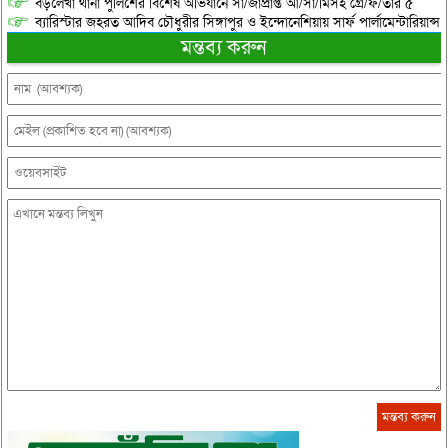
বড়লেখা থানা পুলিশের বিশেষ অভিযানে সা/জাপ্রাপ্ত আ/সা/মিসহ গ্রে/ফ/তার ৫
ব্যারিস্টার জহরত আদিব চৌধুরীর সিঙ্গাপুর ও ইন্দোনেশিয়ায় সার্ফ পার্লামেন্টারিয়ান্স স্
মন্তব্য করুন