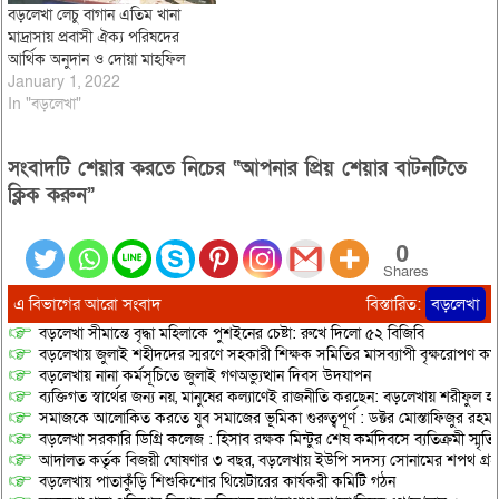
বড়লেখা লেচু বাগান এতিম খানা
মাদ্রাসায় প্রবাসী ঐক্য পরিষদের
আর্থিক অনুদান ও দোয়া মাহফিল
January 1, 2022
In "বড়লেখা"
সংবাদটি শেয়ার করতে নিচের “আপনার প্রিয় শেয়ার বাটনটিতে
ক্লিক করুন”
0
Shares
এ বিভাগের আরো সংবাদ
বিস্তারিত:
বড়লেখা
বড়লেখা সীমান্তে বৃদ্ধা মহিলাকে পুশইনের চেষ্টা: রুখে দিলো ৫২ বিজিবি
বড়লেখায় জুলাই শহীদদের স্মরণে সহকারী শিক্ষক সমিতির মাসব্যাপী বৃক্ষরোপণ কর্ম
বড়লেখায় নানা কর্মসূচিতে জুলাই গণঅভ্যুত্থান দিবস উদযাপন
ব্যক্তিগত স্বার্থের জন্য নয়, মানুষের কল্যাণেই রাজনীতি করছেন: বড়লেখায় শরীফুল হ
সমাজকে আলোকিত করতে যুব সমাজের ভূমিকা গুরুত্বপূর্ণ : ডক্টর মোস্তাফিজুর রহম
বড়লেখা সরকারি ডিগ্রি কলেজ : হিসাব রক্ষক মিন্টুর শেষ কর্মদিবসে ব্যতিক্রমী স্মৃ
আদালত কর্তৃক বিজয়ী ঘোষণার ৩ বছর, বড়লেখায় ইউপি সদস্য সোনামের শপথ গ্র
বড়লেখায় পাতাকুঁড়ি শিশুকিশোর থিয়েটারের কার্যকরী কমিটি গঠন