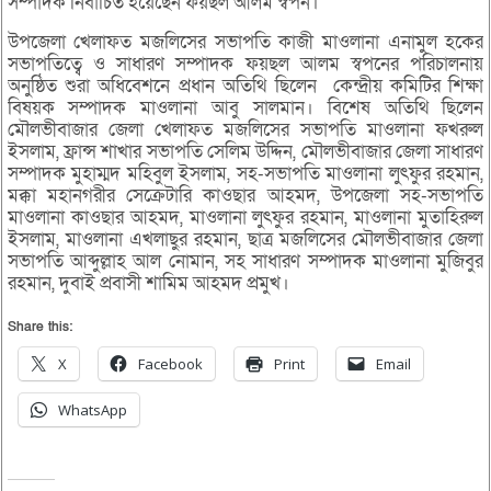
সম্পাদক নির্বাচিত হয়েছেন ফয়ছল আলম স্বপন।
উপজেলা খেলাফত মজলিসের সভাপতি কাজী মাওলানা এনামুল হকের
সভাপতিত্বে ও সাধারণ সম্পাদক ফয়ছল আলম স্বপনের পরিচালনায়
অনুষ্ঠিত শুরা অধিবেশনে প্রধান অতিথি ছিলেন কেন্দ্রীয় কমিটির শিক্ষা
বিষয়ক সম্পাদক মাওলানা আবু সালমান। বিশেষ অতিথি ছিলেন
মৌলভীবাজার জেলা খেলাফত মজলিসের সভাপতি মাওলানা ফখরুল
ইসলাম, ফ্রান্স শাখার সভাপতি সেলিম উদ্দিন, মৌলভীবাজার জেলা সাধারণ
সম্পাদক মুহাম্মদ মহিবুল ইসলাম, সহ-সভাপতি মাওলানা লুৎফুর রহমান,
মক্কা মহানগরীর সেক্রেটারি কাওছার আহমদ, উপজেলা সহ-সভাপতি
মাওলানা কাওছার আহমদ, মাওলানা লুৎফুর রহমান, মাওলানা মুতাহিরুল
ইসলাম, মাওলানা এখলাছুর রহমান, ছাত্র মজলিসের মৌলভীবাজার জেলা
সভাপতি আব্দুল্লাহ আল নোমান, সহ সাধারণ সম্পাদক মাওলানা মুজিবুর
রহমান, দুবাই প্রবাসী শামিম আহমদ প্রমুখ।
Share this:
X
Facebook
Print
Email
WhatsApp