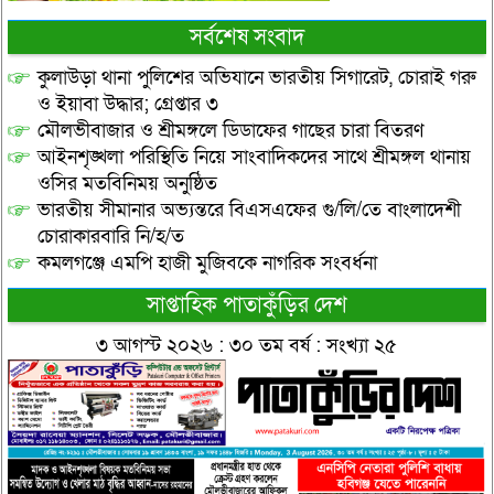
সর্বশেষ সংবাদ
কুলাউড়া থানা পুলিশের অভিযানে ভারতীয় সিগারেট, চোরাই গরু
ও ইয়াবা উদ্ধার; গ্রেপ্তার ৩
মৌলভীবাজার ও শ্রীমঙ্গলে ডিডাফের গাছের চারা বিতরণ
আইনশৃঙ্খলা পরিস্থিতি নিয়ে সাংবাদিকদের সাথে শ্রীমঙ্গল থানায়
ওসির মতবিনিময় অনুষ্ঠিত
ভারতীয় সীমানার অভ্যন্তরে বিএসএফের গু/লি/তে বাংলাদেশী
চোরাকারবারি নি/হ/ত
কমলগঞ্জে এমপি হাজী মুজিবকে নাগরিক সংবর্ধনা
সাপ্তাহিক পাতাকুঁড়ির দেশ
৩ আগস্ট ২০২৬ : ৩০ তম বর্ষ : সংখ্যা ২৫