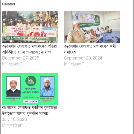
Related
বড়লেখায় খেলাফত মজলিসের প্রতিষ্ঠা
বড়লেখায় খেলাফত মজলিসের কর্মী
বার্ষিকীতে র‌্যালি ও আলোচনা সভা
সমাবেশ
December 27, 2025
September 29, 2024
In "বড়লেখা"
In "বড়লেখা"
বাংলাদেশ খেলাফত মজলিস কুলাউড়া
উপজেলা শাখার পুনর্গঠন সম্পন্ন
July 16, 2026
In "কুলাউড়া"