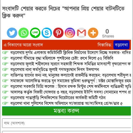
সংবাদটি শেয়ার করতে নিচের “আপনার প্রিয় শেয়ার বাটনটিতে
ক্লিক করুন”
0
Shares
এ বিভাগের আরো সংবাদ
বিস্তারিত:
বড়লেখা
বড়লেখায় দুর্গম এলাকায় কমিউনিটি ক্লিনিক নির্মাণের উদ্যোগ নিচ্ছে সরকার- নাসির
বড়লেখা সীমান্তে বৃদ্ধা মহিলাকে পুশইনের চেষ্টা: রুখে দিলো ৫২ বিজিবি
বড়লেখায় জুলাই শহীদদের স্মরণে সহকারী শিক্ষক সমিতির মাসব্যাপী বৃক্ষরোপণ কর্ম
বড়লেখায় নানা কর্মসূচিতে জুলাই গণঅভ্যুত্থান দিবস উদযাপন
ব্যক্তিগত স্বার্থের জন্য নয়, মানুষের কল্যাণেই রাজনীতি করছেন: বড়লেখায় শরীফুল হ
সমাজকে আলোকিত করতে যুব সমাজের ভূমিকা গুরুত্বপূর্ণ : ডক্টর মোস্তাফিজুর রহম
বড়লেখা সরকারি ডিগ্রি কলেজ : হিসাব রক্ষক মিন্টুর শেষ কর্মদিবসে ব্যতিক্রমী স্মৃ
আদালত কর্তৃক বিজয়ী ঘোষণার ৩ বছর, বড়লেখায় ইউপি সদস্য সোনামের শপথ গ্র
বড়লেখায় পাতাকুঁড়ি শিশুকিশোর থিয়েটারের কার্যকরী কমিটি গঠন
বড়লেখা থানা পুলিশের বিশেষ অভিযানে সা/জাপ্রাপ্ত আ/সা/মিসহ গ্রে/ফ/তার ৫
মন্তব্য করুন